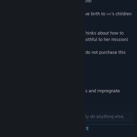
Birthing machine, hurry up and get pregnant!
After all, this female is only allowed to give birth to ○○'s children
from now on.
C-Va only sees women as tools and only thinks about how to
counteract the declining birthrate (As is faithful to her mission)
If you don't like this kind of thing, please do not purchase this
game.
The previous games featured Good Ends.
But not in this work.
The purpose is to simply fulfil your desires and impregnate
people.
Other than making children, you will hardly do anything else,
except from a blowjob scene.
CITEȘTE MAI MULTE