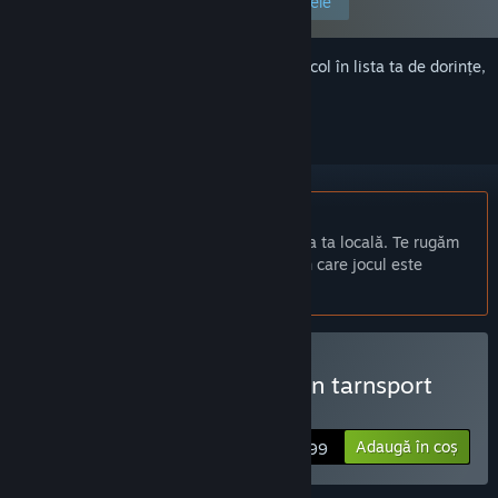
Editează-ți preferințele
Conectează-te
pentru a adăuga acest articol în lista ta de dorințe,
a-l urmări sau a-l marca drept ignorat.
Nu este disponibil în limba: Română
Acest produs nu este disponibil în limba ta locală. Te rugăm
să consulți lista de mai jos cu limbile în care jocul este
disponibil înainte de achiziționare
Cumpără Haramase!semen tarnsport
project
Adaugă în coș
$12.99