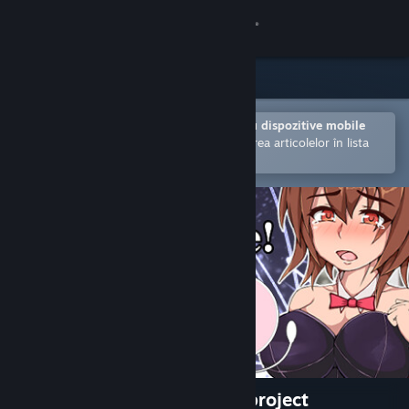
Conectează-te
Magazin
Comunitate
Deschide în aplicația Steam pentru dispozitive mobile
Facilitează achiziționarea și adăugarea articolelor în lista
de dorințe.
Despre
Asistență
Schimbă limba
Obține aplicația Steam pentru dispozitive mobile
Vezi site în versiunea pentru desktop
Haramase!semen transport project