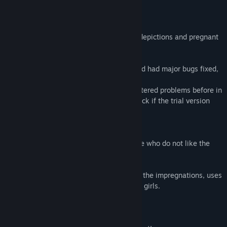
Despre acest joc
Dedicated to those who like fertilization depictions and pregnant
belly
This game has been trialed in advance and had major bugs fixed,
with cooperation from everyone.
However, just in case, if you have encountered problems before in
previous works, please download and check if the trial version
works.
We do not recommend this game for those who do not like the
following
In this work, the Robo C-Va who executes the impregnations, uses
coarse and violent languages towards the girls.
tsk...You're just a seeding bed