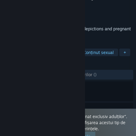
Dezvoltator
Kumao
Editor
Kumao
Lansare
15 dec. 2022
Dedicated to those who like fertilization depictions and pregnant
belly
ETICHETE
Simulare
Nuditate
Anime
Conținut sexual
+
RECENZII
DINTOTDEAUNA:
4 recenzii ale utilizatorilor
()
Acest produs a fost marcat ca fiind „destinat exclusiv adulților”.
Vezi acest joc deoarece ai optat pentru afișarea acestui tip de
conținut atunci când ți-ai configurat preferințele.