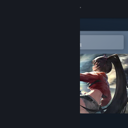
登入
商店
社群
在 Steam 行動應用程式中開啟
以輕鬆進行購買或新增至您的願望清單
關於
客服
變更語言
取得 Steam 行動應用程式
檢視電腦版網頁
邊境獵人：原聲帶