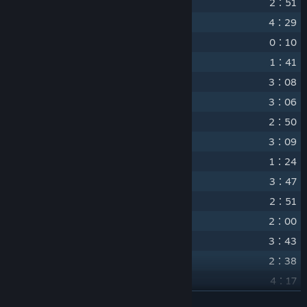
14
Ghosts_Battle
2：51
15
Glow Forest
4：29
16
Good night
0：10
17
Happy everyday
1：41
18
Healing Breeze
3：08
19
hunt down
3：06
20
Invade
2：50
21
Lava
3：09
22
Magic words
1：24
23
Meet_again
3：47
24
Memory of Stars
2：51
25
Mission Briefing
2：00
26
Mysterious Voice
3：43
27
Nervous
2：38
28
Oases
4：17
29
Plateau base
繼續閱讀
2：44