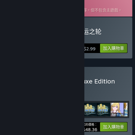
可下載原聲帶
此為
邊境獵人: 艾爾莎的命運之輪
的額外內容，但不包含主遊戲。
購買 边境猎人: 艾尔莎的命运之轮
Soundtrack
加入購物車
$2.99
購買 Frontier hunter - Deluxe Edition
組合包
(?)
購買此組合包，全部 9 項產品立即省 5%！
您的價格：
-5%
組合包資訊
加入購物車
$48.36