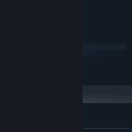
30
SkeletonReaper
3：07
工作人員名單
31
SkyCity
3：09
Lihao,iispkboy
32
Snowy_mountain
演出者：
3：40
33
Sorrowful
2：18
系統需求
34
Stone Sea
3：53
Windows
35
Tea time
2：03
macOS
36
The dancing warden
2：34
最低配備:
37
The edge of the world
1：34
1000 MB 可用空間
儲存空間:
38
The edge of the world2
3：09
額外 2000MB 可用空間
儲存空間（高音質音訊）:
39
The Evil Truth
2：58
40
The strong
3：12
41
The_dark_sewers
3：08
42
The Giant tree
3：10
43
Through storm
1：20
邊境獵人：原聲帶 的顧客評論
關於使用者評論
您的偏好設定
44
Underground City
3：53