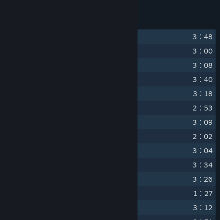
曲目表
1
Air land
3：48
2
Airship
3：00
3
Altar
3：08
4
Cemetery
3：40
5
Close-in fighting
3：18
6
Counter attack
2：53
7
Crisis
3：09
8
Cute chick
2：02
9
Decisive_battle
3：04
10
Desert_Sea
3：34
11
Fallen Street
3：26
12
Fury
1：27
13
Ghosts_and_gods
3：12