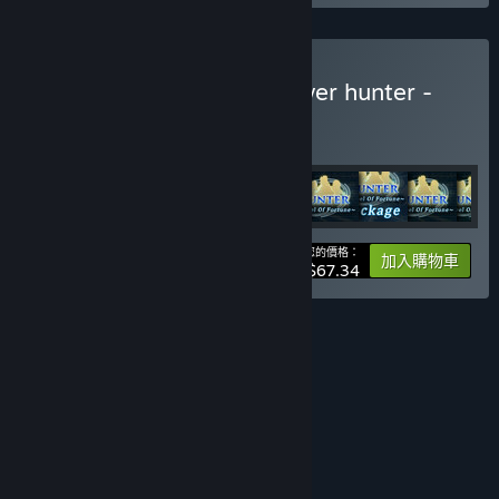
購買 Frontier hunter + Tower hunter -
Deluxe Edition
組合包
(?)
購買此組合包，全部 11 項產品立即省 5%！
您的價格：
-5%
組合包資訊
加入購物車
$67.34
評價
Blood and Gore
Violence
Partial Nudity
ESRB 不對線上音樂分級
ESRB 不對線上互動分級