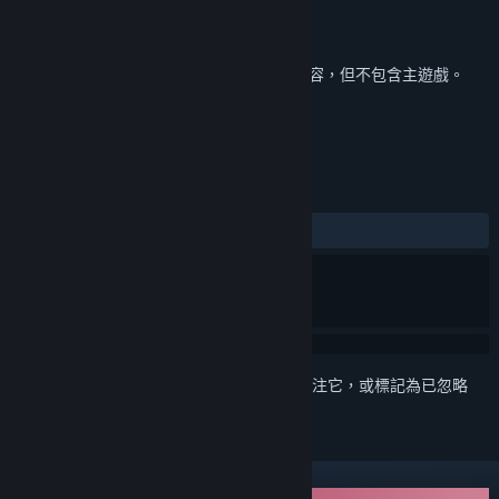
IceSitruuna
開發人員
IceSitruuna
發行商
發行日
2022 年 12 月 14 日
此為
邊境獵人: 艾爾莎的命運之輪
的額外內容，但不包含主遊戲。
評論
有史以來：
8 篇使用者評論
()
登入
以將此項目新增至您的願望清單、關注它，或標記為已忽略