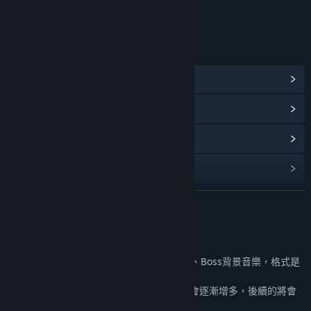
分級機構：ESRB（娛樂軟體分級委員會）
連結和資訊
檢視社群中心
檢視更新歷史記錄
閱讀相關新聞
尋找社群群組
繼續閱讀
名稱:
邊境獵人：原聲帶
發行日期:
2022 年 12 月 14 日
關於此內容
包含遊戲內的主題背景音樂、場景背景音樂、Boss背景音樂，格式是
MP3和MAV。
伴隨遊戲內容的增多，該DLC的音樂內容也會逐漸增多，後續的將會
免費增加！