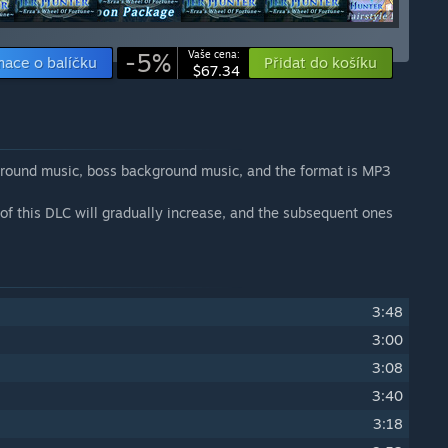
-5%
Vaše cena:
mace o balíčku
Přidat do košíku
$67.34
ound music, boss background music, and the format is MP3
of this DLC will gradually increase, and the subsequent ones
3:48
3:00
3:08
3:40
3:18