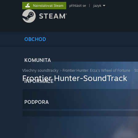
Nainstalovat Steam
přihlásit se
|
jazyk
OBCHOD
KOMUNITA
Všechny soundtracky
>
Frontier Hunter: Erza’s Wheel of Fortune
>
S
Frontier Hunter-SoundTrack
INFORMACE
PODPORA