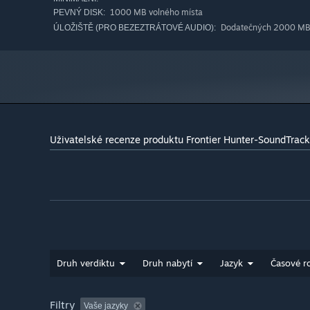
38
The edge of the world2
1000 MB volného místa
PEVNÝ DISK:
39
The Evil Truth
Dodatečných 2000 MB 
ÚLOŽIŠTĚ (PRO BEZEZTRÁTOVÉ AUDIO):
40
The strong
41
The_dark_sewers
42
The Giant tree
43
Through storm
44
Underground City
45
Unyielding
Uživatelské recenze produktu Frontier Hunter-SoundTrack
46
Wheel of Fortune
Druh verdiktu
Druh nabytí
Jazyk
Časové r
Filtry
Vaše jazyky