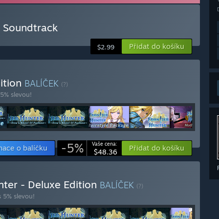
oundtrack
Přidat do košíku
$2.99
dition
BALÍČEK
(?)
 5% slevou!
-5%
Vaše cena:
mace o balíčku
Přidat do košíku
$48.36
nter - Deluxe Edition
BALÍČEK
(?)
s 5% slevou!