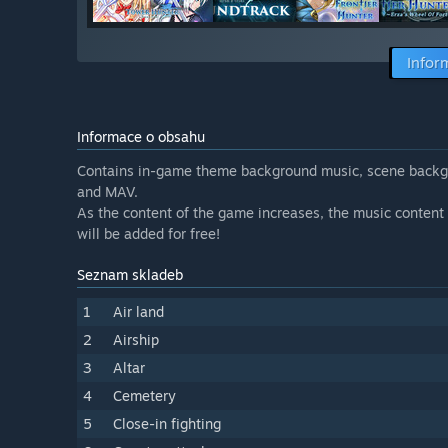
Infor
Informace o obsahu
Contains in-game theme background music, scene backgr
and MAV.
As the content of the game increases, the music content 
will be added for free!
Seznam skladeb
1
Air land
2
Airship
3
Altar
4
Cemetery
5
Close-in fighting