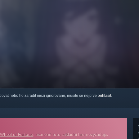
ledovat nebo ho zařadit mezi ignorované, musíte se nejprve
přihlásit
.
s Wheel of Fortune
, nicméně tuto základní hru nevyžaduje.