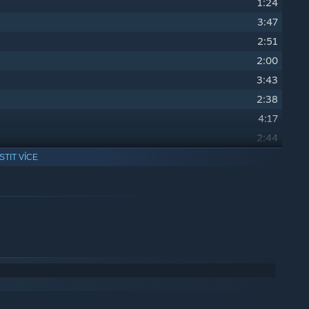
1:24
3:47
2:51
2:00
3:43
2:38
4:17
2:44
3:07
ISTIT VÍCE
3:09
3:40
2:18
3:53
2:03
2:34
1:34