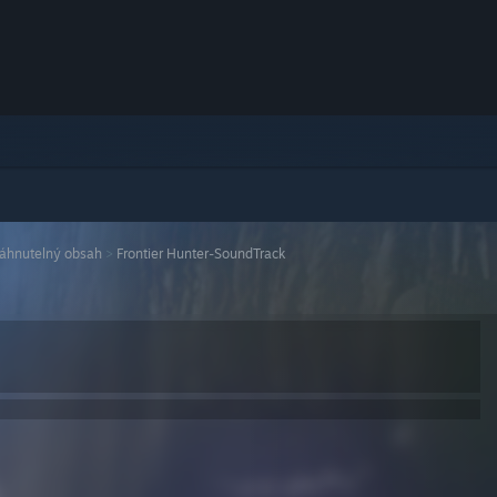
táhnutelný obsah
>
Frontier Hunter-SoundTrack