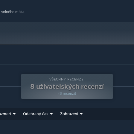
3:09
2:58
volného místa
3:12
3:08
3:10
1:20
3:53
3:09
2:06
VŠECHNY RECENZE:
8 uživatelských recenzí
(8 recenzí)
ozmezí
Odehraný čas
Zobrazení