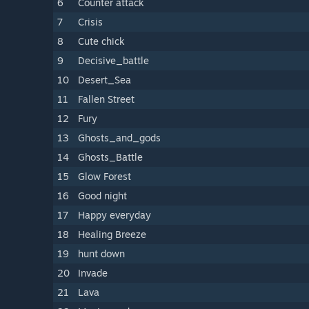
6
Counter attack
7
Crisis
8
Cute chick
9
Decisive_battle
10
Desert_Sea
11
Fallen Street
12
Fury
13
Ghosts_and_gods
14
Ghosts_Battle
15
Glow Forest
16
Good night
17
Happy everyday
18
Healing Breeze
19
hunt down
20
Invade
21
Lava