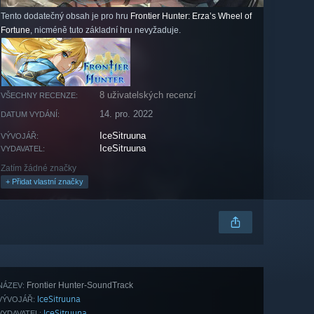
Tento dodatečný obsah je pro hru
Frontier Hunter: Erza’s Wheel of
Fortune
, nicméně tuto základní hru nevyžaduje.
8 uživatelských recenzí
VŠECHNY RECENZE:
14. pro. 2022
DATUM VYDÁNÍ:
IceSitruuna
VÝVOJÁŘ:
IceSitruuna
VYDAVATEL:
Zatím žádné značky
+ Přidat vlastní značky
Frontier Hunter-SoundTrack
NÁZEV:
IceSitruuna
VÝVOJÁŘ:
IceSitruuna
VYDAVATEL: