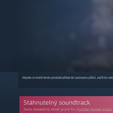
Abyste si mohli tento produkt přidat do seznamu přání, začít ho s
Stáhnutelný soundtrack
Tento dodatečný obsah je pro hru
Frontier Hunter: Erza’