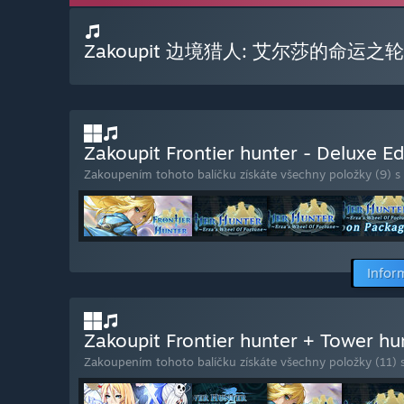
Zakoupit 边境猎人: 艾尔莎的命运之轮 S
Zakoupit Frontier hunter - Deluxe E
Zakoupením tohoto balíčku získáte všechny položky (9) s
Infor
Zakoupit Frontier hunter + Tower hu
Zakoupením tohoto balíčku získáte všechny položky (11) 