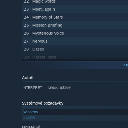
22
Magic words
23
Meet_again
24
Memory of Stars
25
Mission Briefing
26
Mysterious Voice
27
Nervous
28
Oases
29
Plateau base
30
SkeletonReaper
ZJ
31
SkyCity
Autoři
32
Snowy_mountain
Lihao,iispkboy
INTERPRET:
33
Sorrowful
34
Stone Sea
Systémové požadavky
35
Tea time
Windows
36
The dancing warden
macOS
37
The edge of the world
MINIMÁLNÍ: