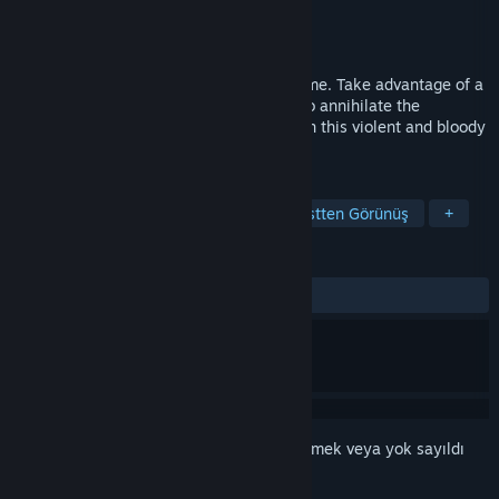
Geliştirici
Guillaume Opoix
Yayıncı
Outcorp
Yayınlandı:
28 Kas 2022
D.H.M. is a nervous and bloody action game. Take advantage of a
varied arsenal of weapons and firearms to annihilate the
Syndicate. Observe, plan and anticipate in this violent and bloody
top down shooter.
ETIKETLER
Aksiyon
Arcade
Nişancı
Üstten Görünüş
+
İNCELEMELER
Kullanıcı incelemesi bulunmuyor
Bu öğeyi istek listenize eklemek, takip etmek veya yok sayıldı
olarak işaretlemek için
giriş yapın