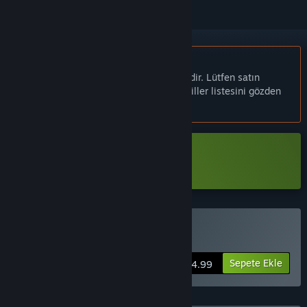
Türkçe desteklenmemektedir
Bu ürün sizin dilinizi desteklememektedir. Lütfen satın
almadan önce aşağıdaki desteklenen diller listesini gözden
geçirin.
D.H.M. Demo İndir
D.H.M. Satın Alın
Sepete Ekle
$4.99