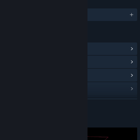
DILLER
10 dil destekleniyor
BAĞLANTILAR VE BILGILER
Steam Başarımlarını Görüntüle
(46)
Topluluk Merkezi
Güncelleme geçmişini görüntüle
İlgili haberleri oku
Tartışmaları görüntüle
DEVAMINI OKU
Topluluk gruplarını bul
Bu Oyun Hakkında
Başlık:
D.H.M.
Tür:
Aksiyon
,
Bağımsız Yapımcı