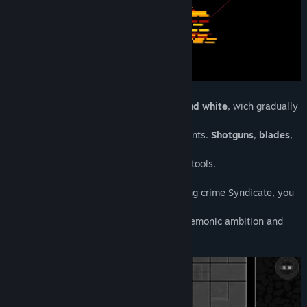
Çıkış Tarihi:
28 Kas 2022
D.H.M. is a
top-down shooter
in
black and white
, wich gradually
becomes red after
you storming in, against reluctant opponents.
Shotguns
,
blades
,
pistols
,
machineguns
and
others uncommon weapons
will be your tools.
Summoned to stop the rise of a burgeoning crime Syndicate, you
must clean up
network nodes in order to crush their hegemonic ambition and
find out who where behind all this.