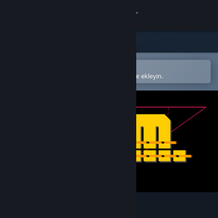
Giriş yap
Mağaza
Topluluk
Steam mobil uygulamasında aç
Kolayca satın alın veya istek listenize ekleyin.
Hakkında
Destek
Dili değiştir
Steam mobil uygulamasını yükle
Masaüstü internet sitesini görüntüle
D.H.M.