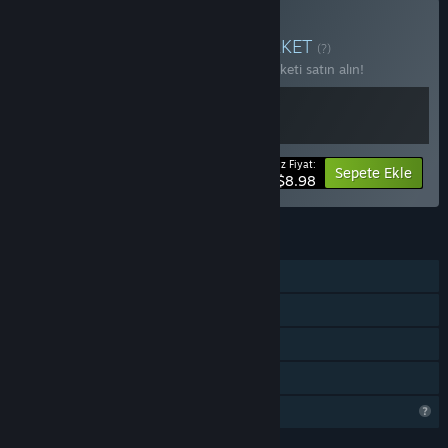
Outcorp Pack Satın Alın
PAKET
(?)
2 öğede %10 indirim kazanmak için bu paketi satın alın!
Ödeyeceğiniz Fiyat:
-10%
Paket bilgisi
Sepete Ekle
$8.98
ÖZELLIKLER
Tek Oyunculu
Steam Başarımları
Steam Cloud
Aile Paylaşımı
Profil Özellikleri Sınırlı