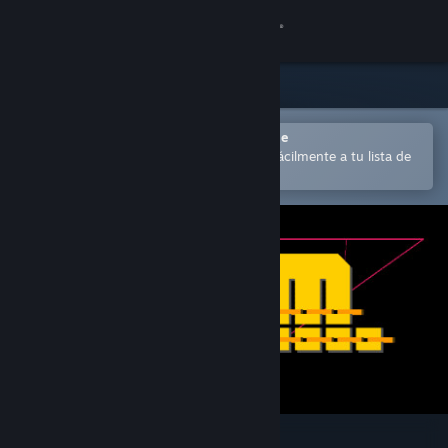
Iniciar sesión
Tienda
Comunidad
Abrir en la aplicación Steam Mobile
para comprar o añadir contenido fácilmente a tu lista de
deseados
Acerca de
Soporte
Cambiar idioma
Descargar Steam Mobile
Ver versión clásica
D.H.M.