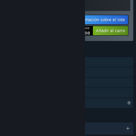
Información sobre el lote
Tu precio:
-10%
Añadir al carro
$8.98
CARACTERÍSTICAS
Un jugador
Logros de Steam
Steam Cloud
Préstamo familiar
Características del perfil limitadas
IDIOMAS
Español de España y 9 más