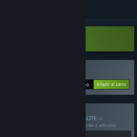
Descargar «D.H.M. Demo»
Comprar «D.H.M.»
Añadir al carro
$4.99
Comprar «Outcorp Pack»
LOTE
(?)
¡Compra este lote para ahorrar un 10 % en los 2 artículos!