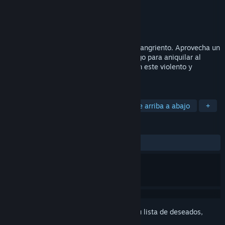
Desarrollador
Guillaume Opoix
Editor
Outcorp
Lanzado el
28 NOV 2022
D.H.M. es un juego de acción nervioso y sangriento. Aprovecha un
variado arsenal de armas y armas de fuego para aniquilar al
Sindicato. Observa, planifica y anticipa en este violento y
sangriento top down shooter.
ETIQUETAS
Acción
Arcade
Disparos
De arriba a abajo
+
RESEÑAS
No existen reseñas de usuarios
Inicia sesión
para añadir este artículo a tu lista de deseados,
seguirlo o marcarlo como ignorado.