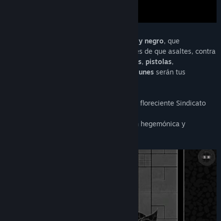
D.H.M. es un top down shooter en
blanco y negro
, que
gradualmente se convierte en rojo después de que asaltes, contra
oponentes reticentes.
Escopetas
,
cuchillas
,
pistolas
,
ametralladoras
y
otras armas poco comunes
serán tus
herramientas.
Convocado para detener el ascenso de un floreciente Sindicato
del crimen, debes limpiar
nodos de la red para aplastar su ambición hegemónica y
descubrir quién está detrás de todo esto.