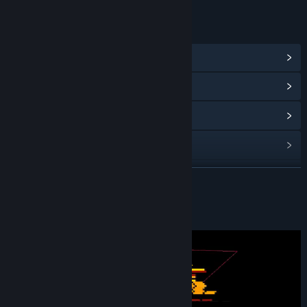
ENLACES E INFORMACIÓN
Ver logros de Steam
(46)
Ver centro de la comunidad
Ver historial de actualizaciones
Leer noticias relacionadas
Ver discusiones
LEER MÁS
Buscar grupos de la comunidad
Acerca de este juego
Título:
D.H.M.
Género:
Acción
,
Indie
Fecha de lanzamiento:
28 NOV 2022