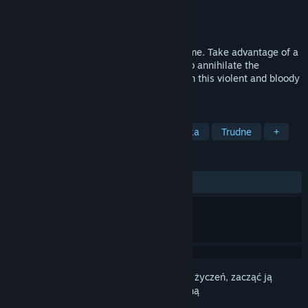
Producent
Guillaume Opoix
Wydawca
Outcorp
Wydano
28 listopada 2022
D.H.M. is a nervous and bloody action game. Take advantage of a
varied arsenal of weapons and firearms to annihilate the
Syndicate. Observe, plan and anticipate in this violent and bloody
top down shooter.
TAGI
Akcja
Zręcznościowe
Strzelanka
Trudne
+
RECENZJE
Brak recenzji użytkowników
Zaloguj się
, aby dodać tę pozycję do listy życzeń, zacząć ją
obserwować lub oznaczyć jako ignorowaną