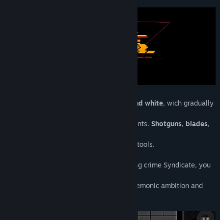
Tytuł:
D.H.M.
Gatunek:
Akcja
,
Niezależne
Data wydania:
28 listopada 2022
D.H.M. is a
top-down shooter
in
black and white
, wich gradually
becomes red after
you storming in, against reluctant opponents.
Shotguns
,
blades
,
pistols
,
machineguns
and
others uncommon weapons
will be your tools.
Summoned to stop the rise of a burgeoning crime Syndicate, you
must clean up
network nodes in order to crush their hegemonic ambition and
find out who where behind all this.