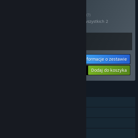
Kup Outcorp Pack
ZESTAW
(?)
Kup ten zestaw, by zaoszczędzić 10% na wszystkich 2
produktach!
Informacje o zestawie
Twoja cena:
-10%
Dodaj do koszyka
$8.98
FUNKCJE
Jednoosobowa
Osiągnięcia Steam
Steam Cloud
Udostępnianie gier