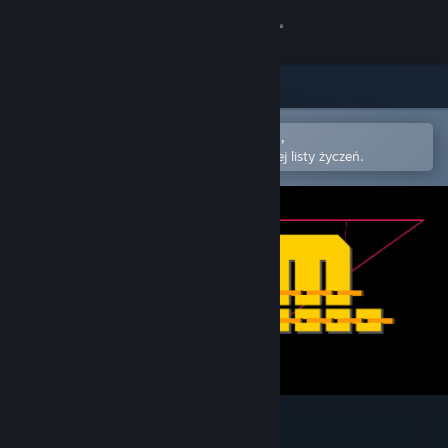
Zaloguj się
Sklep
Społeczność
Otwórz w aplikacji mobilnej Steam,
aby łatwo kupić lub dodać do swojej listy życzeń.
Informacje
Wsparcie
Zmień język
Pobierz aplikację mobilną Steam
Wersja przeglądarkowa
D.H.M.