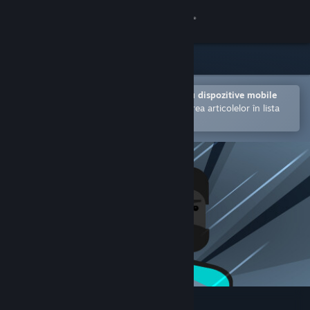
Conectează-te
Magazin
Comunitate
Deschide în aplicația Steam pentru dispozitive mobile
Facilitează achiziționarea și adăugarea articolelor în lista
de dorințe.
Despre
Asistență
Schimbă limba
Obține aplicația Steam pentru dispozitive mobile
Vezi site în versiunea pentru desktop
The Story of Barker