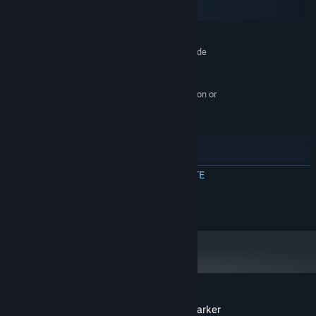
SteamOS + Linux
MINIM:
Necesită un procesor și sistem de operare pe 64 de
biți
Windows 8/10/11 (64bits)
SO *:
2 GHz Intel Pentium 4 or AMD Athlon or
PROCESOR:
equivalent
4 GB RAM
MEMORIE:
Intel HD Graphics
GRAFICĂ:
576 MB spațiu disponibil
STOCARE:
All
PLACĂ AUDIO:
CITEȘTE MAI MULTE
RECOMANDAT:
Necesită un procesor și sistem de operare pe 64 de
© Logic.Cool OU
biți
Începând cu 1 ianuarie 2024, clientul Steam va fi compatibil numai cu
*
Windows 10 și versiunile ulterioare.
Recenziile clienților pentru The Story of Barker