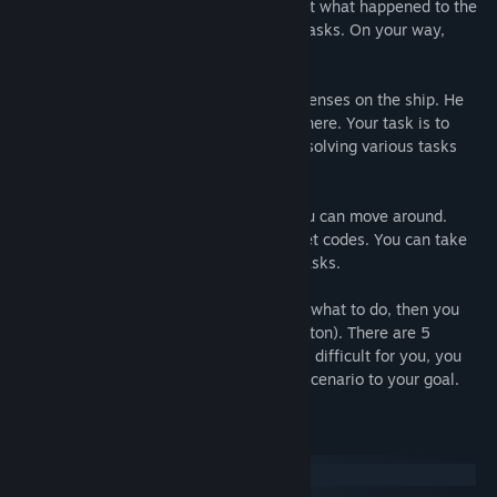
unexpected ending. You need to figure out what happened to the
main character, solve many puzzles and tasks. On your way,
unforgettable adventures await you.
You play as the person who came to his senses on the ship. He
does not remember who he is, why he is here. Your task is to
figure out what happened on the ship by solving various tasks
and puzzles.
The game is divided into rooms where you can move around.
Some doors are closed with locks or secret codes. You can take
some items and use them to solve your tasks.
If you are at a dead end and do not know what to do, then you
can use the hints (press the light bulb button). There are 5
difficult puzzles in the game, but if its are difficult for you, you
can skip and move on through the game scenario to your goal.
Cerințe de sistem
Windows
macOS