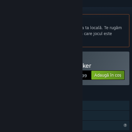
Nu este disponibil în limba: Română
Acest produs nu este disponibil în limba ta locală. Te rugăm
să consulți lista de mai jos cu limbile în care jocul este
disponibil înainte de achiziționare
Cumpără The Story of Barker
Adaugă în coș
$2.99
CARACTERISTICI
Un jucător
Partajare cu familia
Caracteristici de profil limitate