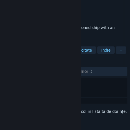
Dezvoltator
Denys Sokolov
Editor
Logic.Cool
Lansare
15 oct. 2022
A mysterious detective story on an abandoned ship with an
unexpected ending.
ETICHETE
Aventură
Indică și clic
Perspicacitate
Indie
+
RECENZII
DINTOTDEAUNA:
9 recenzii ale utilizatorilor
()
Conectează-te
pentru a adăuga acest articol în lista ta de dorințe,
a-l urmări sau a-l marca drept ignorat.