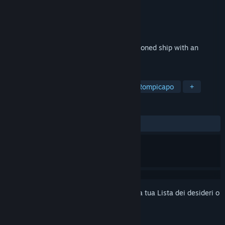
Sviluppatore
Denys Sokolov
Editore
Logic.Cool
Rilasciato
15 ott 2022
A mysterious detective story on an abandoned ship with an
unexpected ending.
ETICHETTE
Avventura
Avventure grafiche
Rompicapo
+
RECENSIONI
DI SEMPRE:
9 recensioni degli utenti
()
Accedi
per aggiungere questo articolo alla tua Lista dei desideri o
per ignorarlo.