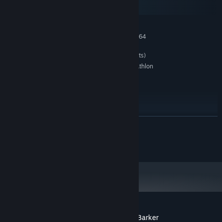
SteamOS + Linux
MINIMI:
Richiede un processore e un sistema operativo a 64
bit
Windows 8/10/11 (64bits)
SISTEMA OPERATIVO *:
2 GHz Intel Pentium 4 or AMD Athlon
PROCESSORE:
or equivalent
4 GB di RAM
MEMORIA:
Intel HD Graphics
SCHEDA VIDEO:
576 MB di spazio disponibile
ARCHIVIAZIONE:
All
SCHEDA AUDIO:
CONTINUA
CONSIGLIATI:
Richiede un processore e un sistema operativo a 64
© Logic.Cool OU
bit
A partire dal 1° gennaio 2024, il client di Steam supporta solo Windows 10
*
e versioni successive.
Recensioni dei giocatori per The Story of Barker