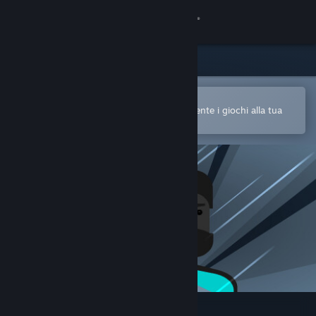
Accedi
Negozio
Comunità
Apri nell'app mobile di Steam
Per acquistare o aggiungere facilmente i giochi alla tua
Lista dei desideri
Informazioni
Assistenza
Cambia la lingua
Ottieni l'app mobile di Steam
Visualizza il sito web per desktop
The Story of Barker