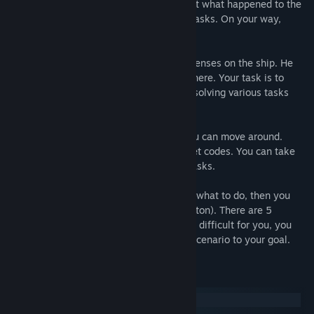
unexpected ending. You need to figure out what happened to the
main character, solve many puzzles and tasks. On your way,
unforgettable adventures await you.
You play as the person who came to his senses on the ship. He
does not remember who he is, why he is here. Your task is to
figure out what happened on the ship by solving various tasks
and puzzles.
The game is divided into rooms where you can move around.
Some doors are closed with locks or secret codes. You can take
some items and use them to solve your tasks.
If you are at a dead end and do not know what to do, then you
can use the hints (press the light bulb button). There are 5
difficult puzzles in the game, but if its are difficult for you, you
can skip and move on through the game scenario to your goal.
Requisiti di sistema
Windows
macOS