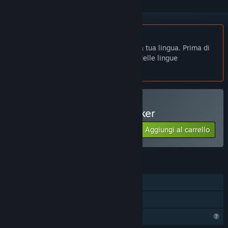
Non disponibile in Italiano
Questo prodotto non è disponibile nella tua lingua. Prima di
effettuare l'acquisto, controlla la lista delle lingue
disponibili.
Acquista The Story of Barker
Aggiungi al carrello
$2.99
FUNZIONALITÀ
Giocatore singolo
Condivisione familiare
Profilo con funzionalità limitate