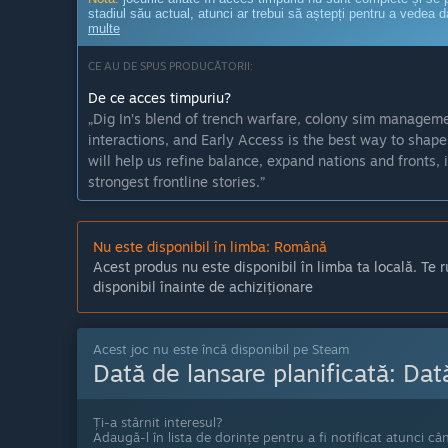
stadiul său actual, atunci ar trebui să aștepți pentru a vedea 
multe
CE AU DE SPUS PRODUCĂTORII:
De ce acces timpuriu?
„Dig In’s blend of trench warfare, colony sim manageme
interactions, and Early Access is the best way to shap
will help us refine balance, expand nations and fronts, i
strongest frontline stories.”
Aproximativ cât timp se va afla acest joc în acces timpu
„We currently expect Dig In to remain in Early Access f
Nu este disponibil în limba: Română
systems, and shape the experience alongside communi
Acest produs nu este disponibil în limba ta locală. Te r
Cum se va diferenția versiunea completă de cea disponi
disponibil înainte de achiziționare
„The full version of Dig In is planned to significantly 
Players can expect dugouts and tunneling, additional pl
warfare, medical triage, casualty evacuation, raids, pat
Acest joc nu este încă disponibil pe Steam
Dată de lansare planificată:
Dat
over time, forming relationships with their comrades an
warfare.”
Care este starea actuală a versiunii aflate în acces tim
Ți-a stârnit interesul?
Adaugă-l în lista de dorințe pentru a fi notificat atunci câ
„The current Early Access version of Dig In is a closed