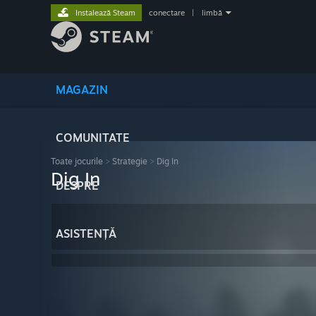
Instalează Steam
conectare
|
limbă
MAGAZIN
COMUNITATE
Toate jocurile
>
Strategie
>
Dig In
Dig In
DESPRE
ASISTENȚĂ