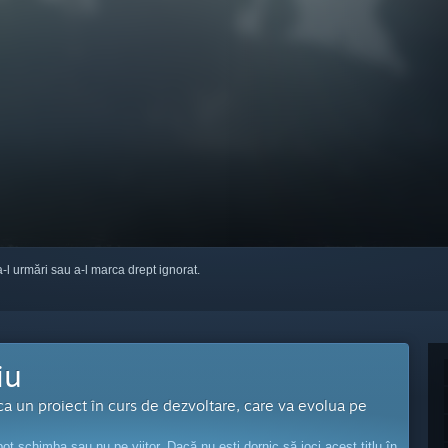
a-l urmări sau a-l marca drept ignorat.
iu
 ca un proiect în curs de dezvoltare, care va evolua pe
ot schimba sau nu pe viitor. Dacă nu ești dornic să joci acest titlu în