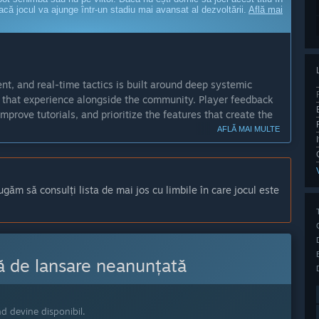
dacă jocul va ajunge într-un stadiu mai avansat al dezvoltării.
Află mai
nt, and real-time tactics is built around deep systemic
e that experience alongside the community. Player feedback
mprove tutorials, and prioritize the features that create the
AFLĂ MAI MULTE
riu?
or around 12 months, giving us time to expand content, refine
ty feedback.”
ugăm să consulți lista de mai jos cu limbile în care jocul este
bilă în acces timpuriu?
expand both the frontline systems and the human simulation.
ayable factions with faction-specific research trees, gas
rols, and air reconnaissance. Soldiers will grow more life-like
ă de lansare neanunțată
d reacting dynamically to the expanding realities of trench
puriu?
nd devine disponibil.
 beta build focused on the core trench warfare experience.