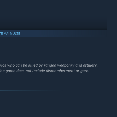
TE MAI MULTE
ios who can be killed by ranged weaponry and artillery.
 The game does not include dismemberment or gore.
 the Top
r offensives from your sector.
 – shells don’t discriminate.
om enemy hands. How many men are you willing to lose to