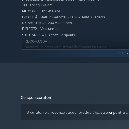
3600 or equivalent
16 GB RAM
MEMORIE:
NVIDIA GeForce GTX 1070/AMD Radeon
GRAFICĂ:
RX 5500 (6 GB VRAM or more)
Versiune 11
DIRECTX:
4 GB spațiu disponibil
STOCARE:
RECOMANDAT:
Necesită un procesor și sistem de operare pe 64 de
biți
CITEȘ
Windows 11 (64-bit)
SO:
Intel Core i5-12400 / AMD Ryzen 5
PROCESOR:
5600 or better
32 GB RAM
MEMORIE:
NVIDIA GeForce RTX 3060/AMD Radeon
GRAFICĂ:
RX 6600 (8 GB VRAM or more)
Versiune 12
DIRECTX:
Ce spun curatorii
4 GB spațiu disponibil
STOCARE:
3 curatori au recenzat acest produs. Apasă
aici
pentru a