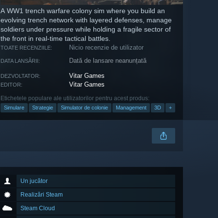
A WW1 trench warfare colony sim where you build an
evolving trench network with layered defenses, manage
soldiers under pressure while holding a fragile sector of
the front in real-time tactical battles.
Nicio recenzie de utilizator
TOATE RECENZIILE:
Dată de lansare neanunțată
DATA LANSĂRII:
Vitar Games
DEZVOLTATOR:
Vitar Games
EDITOR:
Etichetele populare ale utilizatorilor pentru acest produs:
Simulare
Strategie
Simulator de colonie
Management
3D
+
Un jucător
Realizări Steam
Steam Cloud