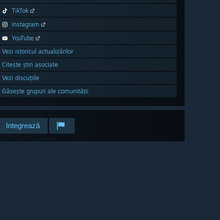
TikTok
Instagram
YouTube
Vezi istoricul actualizărilor
Citește știri asociate
Vezi discuțiile
Găsește grupuri ale comunității
Integrează