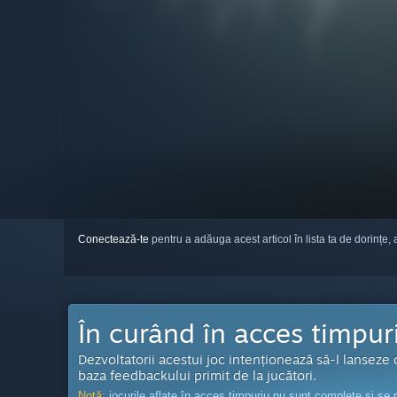
Conectează-te
pentru a adăuga acest articol în lista ta de dorințe, 
În curând în acces timpur
Dezvoltatorii acestui joc intenționează să-l lanseze
baza feedbackului primit de la jucători.
Notă:
jocurile aflate în acces timpuriu nu sunt complete și se p