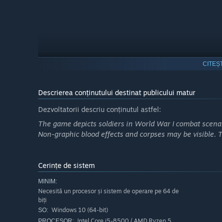
CITEȘ
Descrierea conținutului destinat publicului matur
Dezvoltatorii descriu conținutul astfel:
The game depicts soldiers in World War I combat scenar
Non-graphic blood effects and corpses may be visible.
Key Features
Cerințe de sistem
Brutal –
Guard the Line, Command Artillery, Go over
MINIM:
Eliminate waves of enemy attackers while preparing fo
Necesită un procesor și sistem de operare pe 64 de
Time artillery strikes to devastating effect, but beware
biți
Windows 10 (64-bit)
SO:
Send your men over the top to try and claw ground fr
Intel Core i5-8500 / AMD Ryzen 5
expand?
PROCESOR: