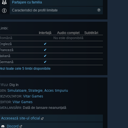
Partajare cu familia
Caracteristici de profil limitate
Limbi
:
Interfață
Audio complet
Subtitrări
Română
Nu este disponibilă
Engleză
✔
Franceză
✔
Italiană
✔
Germană
✔
Vezi toate cele 5 limbi disponibile
Dig In
TITLU:
Simulatoare
Strategie
Acces timpuriu
,
,
GEN:
Vitar Games
DEZVOLTATOR:
Vitar Games
EDITOR:
Dată de lansare neanunțată
DATA LANSĂRII:
Accesează site-ul oficial
Discord