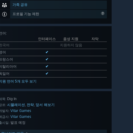
가족 공유
프로필 기능 제한
언어
:
인터페이스
음성 지원
자막
한국어
지원하지 않음
영어
✔
프랑스어
✔
이탈리아어
✔
독일어
✔
지원 언어 5개 모두 보기
Dig In
제목:
시뮬레이션
전략
앞서 해보기
,
,
장르:
Vitar Games
개발자:
Vitar Games
배급사:
발표 예정
출시일: