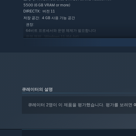
5500 (6 GB VRAM or more)
버전 11
DIRECTX:
4 GB 사용 가능 공간
저장 공간:
권장:
64비트 프로세서와 운영 체제가 필요합니다
Windows 11 (64-bit)
운영 체제:
Intel Core i5-12400 / AMD Ryzen 5 5600
프로세서:
or better
32 GB RAM
메모리:
NVIDIA GeForce RTX 3060/AMD Radeon RX
그래픽:
6600 (8 GB VRAM or more)
버전 12
DIRECTX:
4 GB 사용 가능 공간
저장 공간:
큐레이터의 설명
큐레이터 2명이 이 제품을 평가했습니다. 평가를 보려면
참혹한 전투 — 방어선을 지키고, 포격을 지휘하며, 참호 
끊임없이 밀려오는 적의 공격을 막아내면서 동시에 반격을 
적절한 타이밍의 포격은 전황을 뒤집을 수 있지만, 포탄은 