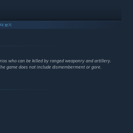
더 보기
ios who can be killed by ranged weaponry and artillery.
 The game does not include dismemberment or gore.
-헝가리 제국, 러시아 제국 중 하나를 선택해 싸우십시오.
있으며, 앞서 해보기 기간 동안 더 많은 국가와 콘텐츠가 추가될