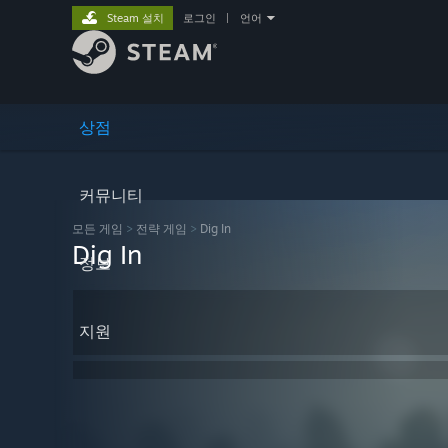
Steam 설치
로그인
|
언어
상점
커뮤니티
모든 게임
>
전략 게임
>
Dig In
Dig In
정보
지원