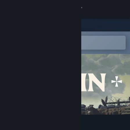
Kirjaudu sisään
Kauppa
Yhteisö
Avaa Steam-mobiilisovelluksessa
Lisää tuote helposti toivelistalle
Tietoa
Tuki
Vaihda kieli
Hanki Steam-mobiilisovellus
Näytä työpöytäsivusto
Dig In