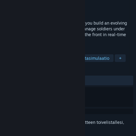
Kehittäjä
Vitar Games
Julkaisija
Vitar Games
Julkaistu
Ilmoitetaan myöhemmin
A WW1 trench warfare colony sim where you build an evolving
trench network with layered defenses, manage soldiers under
pressure while holding a fragile sector of the front in real-time
tactical battles.
TUNNISTEET
Simulaatio
Strategia
Yhdyskuntasimulaatio
+
ARVOSTELUT
Ei käyttäjäarvosteluja
Kirjautumalla sisään
voit lisätä tämän tuotteen toivelistallesi,
seurata sitä tai merkitä sen ohitetuksi