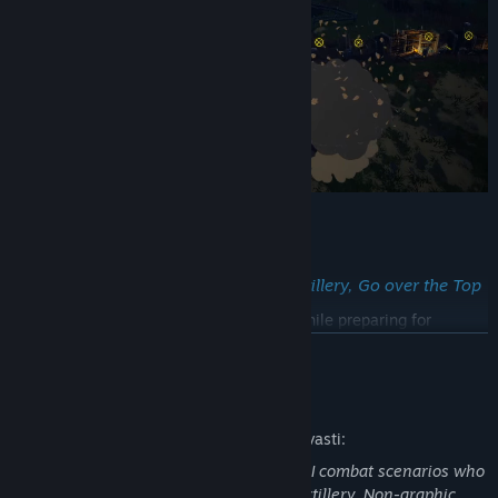
Key Features
Brutal –
Guard the Line, Command Artillery, Go over the Top
Eliminate waves of enemy attackers while preparing for
offensives from your sector.
LUE LISÄÄ
Time artillery strikes to devastating effect, but beware – shells
don’t discriminate.
Aikuissisällön kuvaus
Send your men over the top to try and claw ground from enemy
Kehittäjät ovat kuvailleet sisältöä seuraavasti:
hands. How many men are you willing to lose to expand?
The game depicts soldiers in World War I combat scenarios who
can be killed by ranged weaponry and artillery. Non-graphic