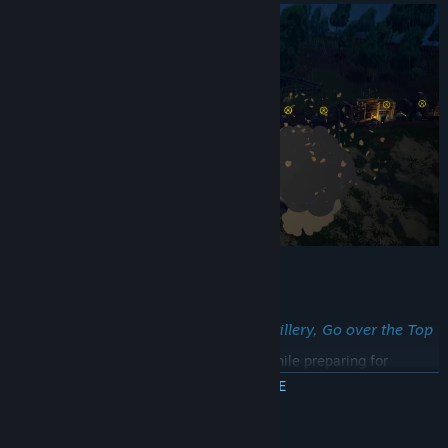
Key Features
Brutal –
Guard the Line, Command Artillery, Go over the Top
Eliminate waves of enemy attackers while preparing for
offensives from your sector.
MEER INFORMATIE
Time artillery strikes to devastating effect, but beware – shells
don’t discriminate.
Beschrijving inhoud voor volwassenen