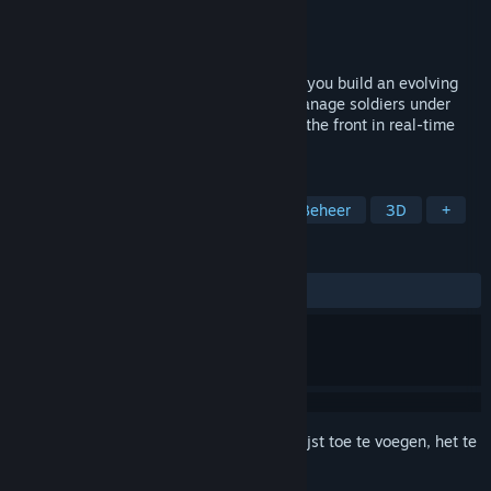
Ontwikkelaar
Vitar Games
Uitgever
Vitar Games
Uitgebracht
Nog niet bekend
A WW1 trench warfare colony sim where you build an evolving
trench network with layered defenses, manage soldiers under
pressure while holding a fragile sector of the front in real-time
tactical battles.
TAGS
Sim
Strategie
Koloniesim
Beheer
3D
+
RECENSIES
Geen gebruikersrecensies
Meld je aan
om dit artikel aan je verlanglijst toe te voegen, het te
volgen of te negeren