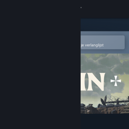
Inloggen
Winkel
Community
In de mobiele Steam-app openen
Om gemakkelijk toe te voegen aan je verlanglijst
Over
Ondersteuning
Taal wijzigen
Download de mobiele Steam-app
Desktopwebsite weergeven
Dig In