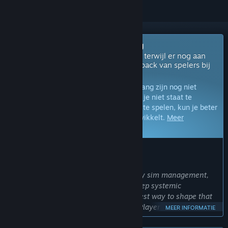
Binnenkort in vroegtijdige toegang
De ontwikkelaars brengen dit spel uit terwijl er nog aan
gewerkt wordt en gebruiken de feedback van spelers bij
de ontwikkeling.
Opmerking:
Spellen in vroegtijdige toegang zijn nog niet
voltooid en kunnen nog veranderen. Als je niet staat te
springen om dit spel in de huidige staat te spelen, kun je beter
afwachten hoe het spel zich verder ontwikkelt.
Meer
informatie
WAT DE ONTWIKKELAARS ZEGGEN:
Waarom vroegtijdige toegang?
'Dig In’s blend of trench warfare, colony sim management,
and real-time tactics is built around deep systemic
interactions, and Early Access is the best way to shape that
experience alongside the community. Player feedback will
MEER INFORMATIE
help us refine balance, expand nations and fronts, improve