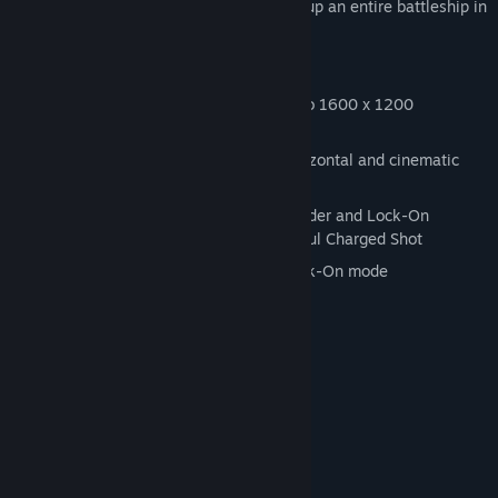
tens of missiles at a time and even blow up an entire battleship in
the challenging Bonus Zones.
Key Features:
Gorgeous 3D graphics, supporting up to 1600 x 1200
resolution and anaglyph 3D mode
Dynamic camera provides vertical, horizontal and cinematic
chase gameplay
Destroy the enemies with Gatling, Winder and Lock-On
weapons, each with a unique & powerful Charged Shot
Cinematic Bonus Zones with Multi-Lock-On mode
Online leaderboards
システム要件
MINIMUM:
Windows XP / Vista / 7
OS *:
Pentium4 3.0GHz
PROCESSOR:
512 MB RAM
MEMORY: