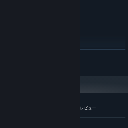
VGA with DirectX9 or later 3D
GRAPHICS:
functionality
9.0
DIRECTX®:
100 MB HD space
HARD DRIVE:
DirectSound compatible
SOUND:
RECOMMENDED:
Windows XP / Vista / 7
OS *:
Pentium4 3.0GHz or better
PROCESSOR:
512 MB RAM
MEMORY:
続きを読む
VGA with DirectX9 or later 3D
GRAPHICS:
functionality
© Edelweiss
9.0
DIRECTX®:
100 MB HD space
HARD DRIVE:
DirectSound compatible
SOUND:
2024年1月1日（PT）以降、SteamクライアントはWindows 10以降のバージ
*
ョンのみをサポートします。
『ETHER VAPOR Remaster』のカスタマーレビュー
ユーザーレビューについて
個人設定
全期間：
非常に好評
(161件中83%)