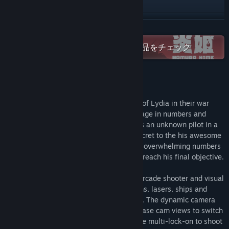
マニュアルを見る
アップデート履歴を表示
続きを読む
関連ニュースをチェック
Steamで「PLAYISM」のすべての作品をチェック
掲示板を表示
このゲームについて
コミュニティグループを検索
All hope seems to be lost for the country of Lydia in their war
against Caldea, which has a huge advantage in numbers and
タイトル:
ETHER VAPOR Remaster
technology. Into the midst of this war flies an unknown pilot in a
ジャンル:
アクション
prototype fighter... His agenda and the secret to the his awesome
リリース日:
2012年9月27日
firepower will be revealed as he takes on overwhelming numbers
of enemy fighters and massive bosses to reach his final objective.
Ether Vapor Remaster is a cinematic 3D arcade shooter and visual
treat from developer Edelweiss. Explosions, lasers, ships and
backgrounds are breathtakingly rendered. The dynamic camera
uses vertical, horizontal and cinematic chase cam views to switch
up the action and highlight the drama. Use multi-lock-on to shoot