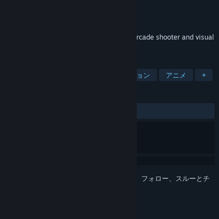
開発元
Edelweiss
パブリッシャー
PLAYISM
リリース日
2012年9月27日
Ether Vapor Remaster is a cinematic 3D arcade shooter and visual
treat from developer Edelweiss.
タグ
一騎当千方式シューティング
アクション
アニメ
+
レビュー
全期間：
非常に好評
(161件中83%)
このアイテムをウィッシュリストへの追加、フォロー、スルーとチ
ェックするには、
サインイン
してください。