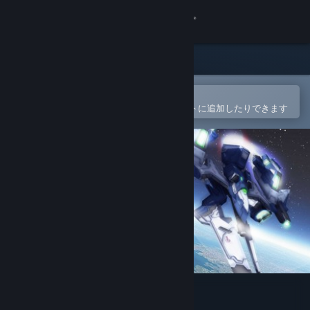
サインイン
ストア
コミュニティ
Steamモバイルアプリで開く
簡単に購入したり、ウィッシュリストに追加したりできます
詳細
サポート
言語を変更
Steamモバイルアプリを入手
デスクトップウェブサイトを表示
ETHER VAPOR Remaster