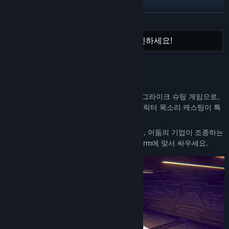
Discord
더 보기
매뉴얼 보기
Flippfly 프랜차이즈 게임을 모두 확인하세요!
업데이트 기록 보기
게임 정보
관련 뉴스 보기
RACE THE SUN의 제작진이 만든 강렬한 로그라이크 슈팅 게임으로,
토론장 보기
Whisker Squadron이라는 이름의 고양이 캐릭터 목소리 캐스팅이 특
징입니다.
커뮤니티 그룹 찾기
함선을 선택하고 원하는 무기를 장착한 다음, 어둠의 기업이 조종하는
로봇 곤충으로 구성된 로봇 군대인 The Swarm에 맞서 싸우세요.
제목:
Whisker Squadron: Survivor
장르:
액션
,
어드벤처
,
인디
출시일:
2025년 2월 21일
앞서 해보기 출시 일자:
2023년 8월 21일