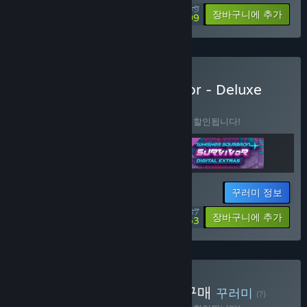
$19.99
-55%
장바구니에 추가
$8.99
Whisker Squadron: Survivor - Deluxe
Edition 구매
꾸러미
(?)
이 꾸러미를 구매하면 제품 3개가 모두 10% 할인됩니다!
꾸러미 정보
$27.87
-10%
-55%
장바구니에 추가
$12.53
On Rails Shooter Bundle 구매
꾸러미
(?)