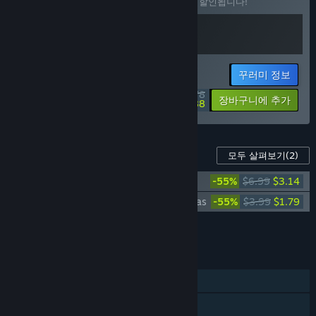
이 꾸러미를 구매하면 제품 2개가 모두 10% 할인됩니다!
꾸러미 정보
$28.78
-10%
-34%
장바구니에 추가
$18.88
이 게임의 콘텐츠
모두 살펴보기
(2)
Whisker Squadron: Survivor Soundtrack
-55%
$6.99
$3.14
Whisker Squadron: Survivor - Digital Extras
-55%
$3.99
$1.79
모든 DLC를 장바구니에 담기
$4.93
기능
싱글 플레이어
Steam 도전 과제