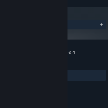
2024년 1월 1일부터 Steam 클라이언트는 Windows 10 이상 버전만 지원합니
*
다.
어워드
Whisker Squadron: Survivor에 대한 사용자 평가
사용자 평가 정보
환경 설정
전체:
대체로 긍정적
(77%/480)
필터
내 언어
© Valve Corporation. 모든 권리 보유. 모든 상표는 미국
및 기타 국가에서 각각 해당 소유자의 재산입니다.
개인정