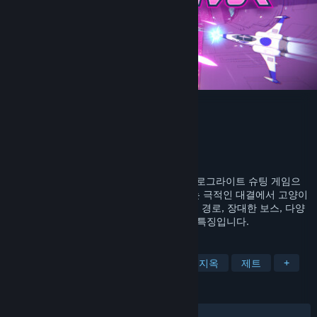
Whisker Squadron: Survivor
개발자
Flippfly LLC
배급사
Flippfly LLC
출시일
2025년 2월 21일
RACE THE SUN의 제작진이 만든 매끄러운 로그라이트 슈팅 게임으
로, The Swarm이라는 기업의 로봇과 벌이는 극적인 대결에서 고양이
조종사의 목소리 캐스팅이 특징입니다. 여러 경로, 장대한 보스, 다양
한 조종사, 함선, 무기를 갖춘 3막 캠페인이 특징입니다.
태그
액션 로그라이크
레일 슈팅
탄막 지옥
제트
+
평가
전체:
대체로 긍정적
(77%/480)