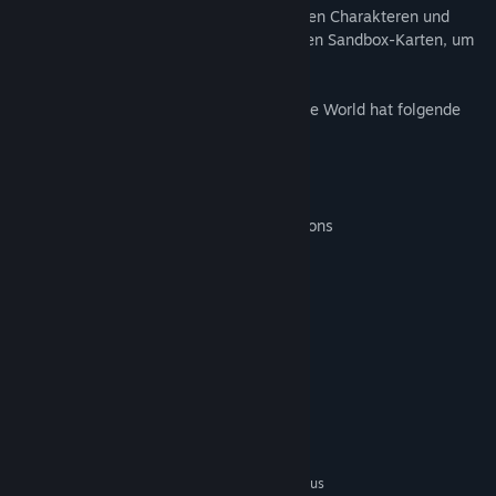
Gestalte deinen Park mit den liebenswerten Charakteren und
Attraktion des Films und genieße die neuen Sandbox-Karten, um
darauf deinen Traumpark zu erbauen.
Chicken Run: Dawn of the Nugget – Theme World hat folgende
Inhalte:
• 13 Fertigbauten
• 280+ Szenerieobjekte
• 6 Animatroniken
• 2 Fahrgeschäfte und deren Impossifications
• 3 Animateure
• 1 Schienentyp
• 6 Achterbahnwagen
• 2 Module
• 2 Sandbox-Karten
• und mehr
Systemanforderungen
MINDESTANFORDERUNGEN:
Setzt 64-Bit-Prozessor und -Betriebssystem voraus