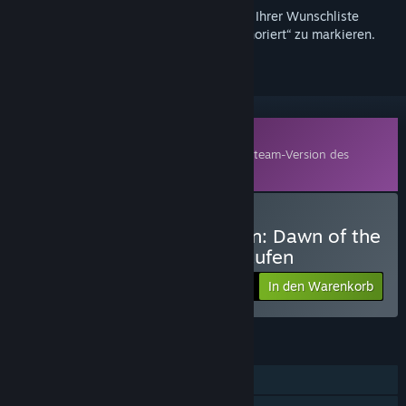
Melden Sie sich an
, um dieses Produkt zu Ihrer Wunschliste
hinzuzufügen, zu abonnieren oder als „Ignoriert“ zu markieren.
Zusatzinhalte
Dieses Produkt benötigt zum Spielen die Steam-Version des
Basisspiels
Park Beyond
.
Park Beyond - Chicken Run: Dawn of the
Nugget - Theme World kaufen
In den Warenkorb
$14.99
FUNKTIONEN
Einzelspieler