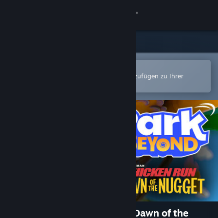
Anmelden
Shop
Community
In der Steam-Mobile-App öffnen
Zum einfachen Kauf oder zum Hinzufügen zu Ihrer
Wunschliste.
Info
Support
Sprache ändern
Steam-Mobile-App herunterladen
Desktopversion anzeigen
Park Beyond - Chicken Run: Dawn of the