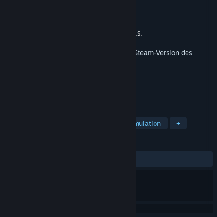
Nugget - Theme World
Entwickler
Limbic Entertainment
Publisher
Bandai Namco Europe S.A.S.
Veröffentlichung
15. Dez. 2023
Dieses Produkt benötigt zum Spielen die Steam-Version des
Basisspiels
Park Beyond
.
TAGS
Strategie
Gelegenheitsspiel
Simulation
+
REZENSIONEN
KEIN ZEITLIMIT:
3 Nutzerrezensionen
()