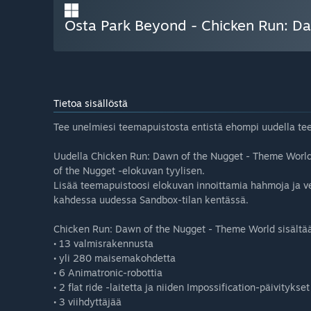
Osta Park Beyond - Chicken Run: D
Tietoa sisällöstä
Tee unelmiesi teemapuistosta entistä ehompi uudella t
Uudella Chicken Run: Dawn of the Nugget - Theme World
of the Nugget -elokuvan tyylisen.
Lisää teemapuistoosi elokuvan innoittamia hahmoja ja v
kahdessa uudessa Sandbox-tilan kentässä.
Chicken Run: Dawn of the Nugget - Theme World sisältää
• 13 valmisrakennusta
• yli 280 maisemakohdetta
• 6 Animatronic-robottia
• 2 flat ride -laitetta ja niiden Impossification-päivitykset
• 3 viihdyttäjää