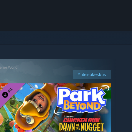
heme World
Yhteisökeskus