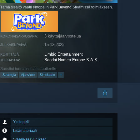
Tämä sisältö vaatii emopelin
Park Beyond
Steamissä toimiakseen.
3 käyttäjäarvostelua
KOKONAISARVOSANA:
15.12.2023
JULKAISUPÄIVÄ:
Limbic Entertainment
KEHITTÄJÄ:
Bandai Namco Europe S.A.S.
JULKAISIJA:
Suositut tunnisteet tälle tuotteelle:
Strategia
Ajanviete
Simulaatio
+
Yksinpeli
Lisämateriaali
Steam-saavutukset