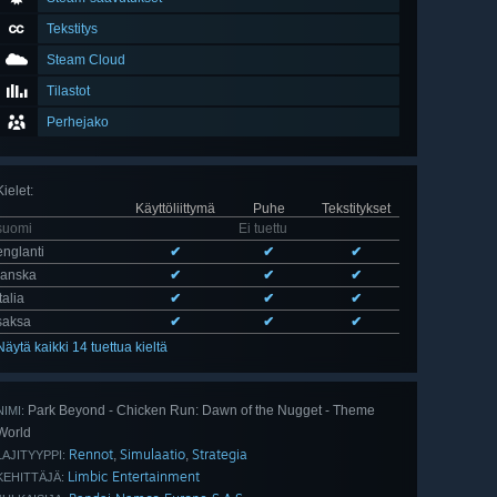
Tekstitys
Steam Cloud
Tilastot
Perhejako
Kielet
:
Käyttöliittymä
Puhe
Tekstitykset
suomi
Ei tuettu
englanti
✔
✔
✔
ranska
✔
✔
✔
italia
✔
✔
✔
saksa
✔
✔
✔
Näytä kaikki 14 tuettua kieltä
Park Beyond - Chicken Run: Dawn of the Nugget - Theme
NIMI:
World
Rennot
Simulaatio
Strategia
,
,
LAJITYYPPI:
Limbic Entertainment
KEHITTÄJÄ: