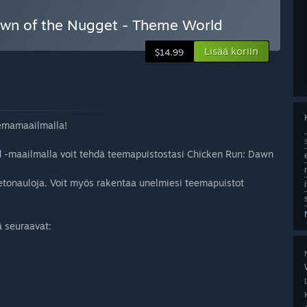
awn of the Nugget - Theme World
Lisää koriin
$14.99
eemamaailmalla!
 -maailmalla voit tehdä teemapuistostasi Chicken Run: Dawn
etonauloja. Voit myös rakentaa unelmiesi teemapuistot
 seuraavat: