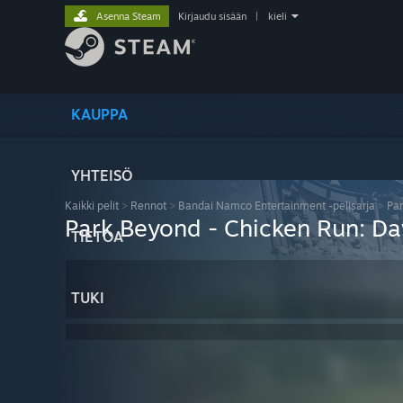
Asenna Steam
Kirjaudu sisään
|
kieli
KAUPPA
YHTEISÖ
Kaikki pelit
>
Rennot
>
Bandai Namco Entertainment -pelisarja
>
Pa
Park Beyond - Chicken Run: D
TIETOA
TUKI