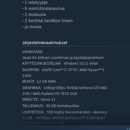
• 1 ratatyyppi
• 6 vuoristoratavaunua
• 2 moduulia
• 2 kenttää Sandbox-tilaan
• ja muuta.
Järjestelmävaatimukset
VÄHINTÄÄN:
Vaatii 64-bittisen suorittimen ja käyttöjärjestelmän
Windows 10,11 64bit
KÄYTTÖJÄRJESTELMÄ:
Intel® Core™ i7-3770 / AMD Ryzen™ 5
SUORITIN:
1400
12 GB RAM
MUISTI:
1080p/30fps: NVIDIA GeForce GTX 660
GRAFIIKKA:
2GB / AMD Radeon HD 7870 2GB
Versio 11
DIRECTX:
30 GB kiintolevytilaa
TALLENNUS:
SSD Highly Recommended - Memory:
LISÄTIETOJA:
12 GB - 4K/30fps: NVIDIA GeForce GTX 1060 6GB /
AMD Radeon R9 Fury 4GB
SUOSITUS:
L