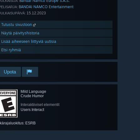
Bandai Namco Europe S.A.S.
JULKAISIJA:
BANDAI NAMCO Entertainment
PELISARJA:
15.12.2023
JULKAISUPÄIVÄ:
Tutustu sivustoon
Näytä päivityshistoria
Lisää aiheeseen liittyviä uutisia
Etsi ryhmiä
Upota
Mild Language
Crude Humor
Interaktiiviset elementit
Users Interact
Ikärajaluokitus: ESRB