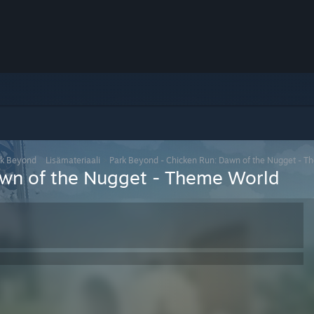
rk Beyond
>
Lisämateriaali
>
Park Beyond - Chicken Run: Dawn of the Nugget - T
awn of the Nugget - Theme World