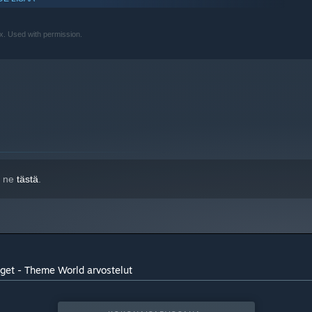
Used with permission.
o ne
tästä
.
get - Theme World arvostelut