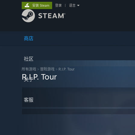
安装 Steam
登录
|
语言
商店
社区
所有游戏
>
冒险‎游戏
>
R.I.P. Tour
R.I.P. Tour
关于
客服