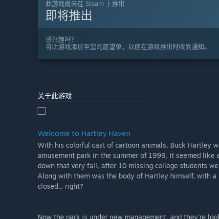
此游戏尚未在 Steam 上推出
即将推出
感兴趣吗？
将此游戏添加至您的愿望单，以便在游戏推出时收到通知。
关于此游戏
Welcome to Hartley Haven
With his colorful cast of cartoon animals, Buck Hartley
amusement park in the summer of 1999, it seemed like a
down that very fall, after 10 missing college students w
Along with them was the body of Hartley himself, with a
closed... right?
Now the park is under new management, and they're looki