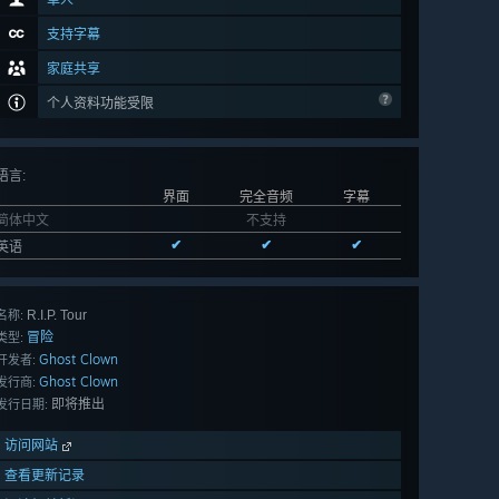
单人
支持字幕
家庭共享
个人资料功能受限
语言
:
界面
完全音频
字幕
简体中文
不支持
✔
✔
✔
英语
R.I.P. Tour
名称:
冒险
类型:
Ghost Clown
开发者:
Ghost Clown
发行商:
即将推出
发行日期:
访问网站
查看更新记录