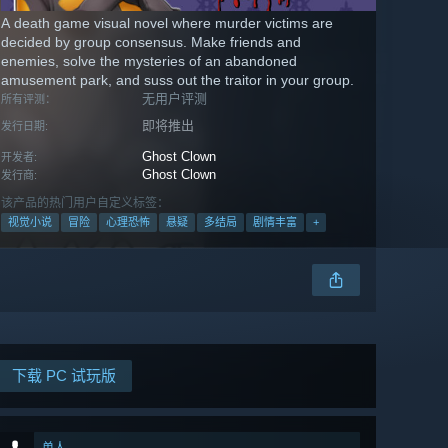
A death game visual novel where murder victims are
decided by group consensus. Make friends and
enemies, solve the mysteries of an abandoned
amusement park, and suss out the traitor in your group.
无用户评测
所有评测：
即将推出
发行日期:
Ghost Clown
开发者:
Ghost Clown
发行商:
该产品的热门用户自定义标签：
视觉小说
冒险
心理恐怖
悬疑
多结局
剧情丰富
+
下载 PC 试玩版