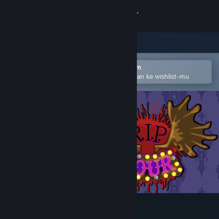
Login
Toko
Komunitas
Buka dengan Aplikasi Seluler Steam
Untuk mempermudah menambahkan ke wishlist-mu
Tentang
Bantuan
Ubah bahasa
Dapatkan Aplikasi Seluler Steam
Lihat situs web desktop
R.I.P. Tour