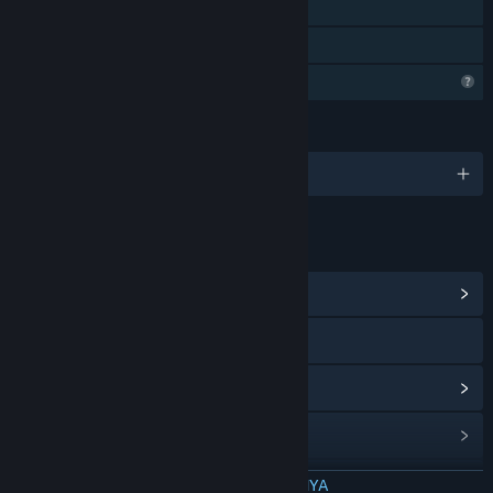
Takarir tersedia
Berbagi dengan Keluarga
Fitur Profil Terbatas
BAHASA
1 bahasa yang didukung
TAUTAN & INFO
Lihat Hub Komunitas
Kunjungi situs web
Lihat riwayat pembaruan
Baca berita terkait
Lihat diskusi
BACA SELENGKAPNYA