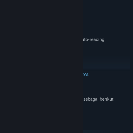
Feature List
Customizable main character
Accessibility features: Dyslexic font, auto-reading
Multiple endings (most of them bad)
Fully original soundtrack
Pettable dog
BACA SELENGKAPNYA
Deskripsi Konten Dewasa
Pengembang mendeskripsikan konten ini sebagai berikut:
Textual descriptions of violence
Persyaratan Sistem