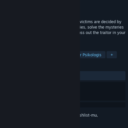
Pengembang
Ghost Clown
Penerbit
Ghost Clown
Dirilis
Segera Hadir
A death game visual novel where murder victims are decided by
group consensus. Make friends and enemies, solve the mysteries
of an abandoned amusement park, and suss out the traitor in your
group.
TAG
Novel Visual
Petualangan
Horor Psikologis
+
ULASAN
Tidak ada ulasan pengguna
Login
untuk menambahkan item ini ke wishlist-mu,
mengikutinya, atau mengabaikannya