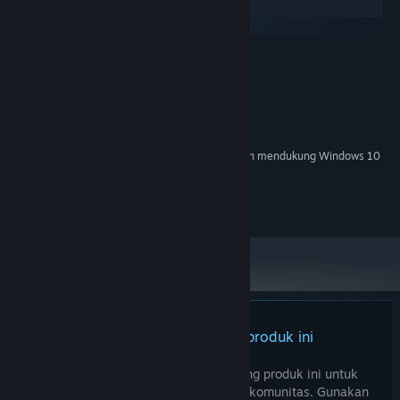
Windows
SteamOS + Linux
MINIMUM:
Windows 8
OS *:
1GHz Intel or AMD
PROSESOR:
500 MB RAM
MEMORI:
200 MB ruang tersedia
PENYIMPANAN:
Mulai 1 Januari 2024, Steam Client hanya akan mendukung Windows 10
*
dan versi yang lebih baru.
©2020 Ghost Clown LLC
Tidak ada ulasan untuk produk ini
Kamu bisa menulis ulasanmu tentang produk ini untuk
membagikan pengalamanmu dengan komunitas. Gunakan