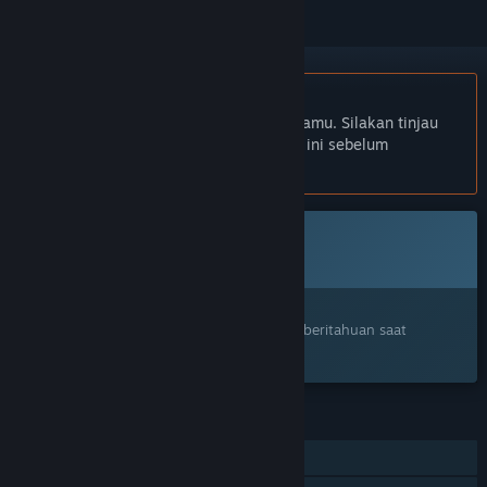
Bhs. Indonesia tidak didukung
Produk ini tidak didukung dalam bahasamu. Silakan tinjau
daftar bahasa yang didukung di bawah ini sebelum
melakukan pembelian.
Game ini belum tersedia di Steam
Segera Hadir
Tertarik?
Tambahkan ke wishlist dan dapatkan pemberitahuan saat
tersedia.
FITUR
Pemain Tunggal