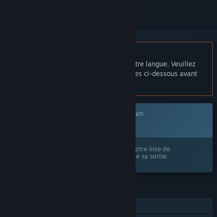
Français non disponible
Ce produit n'est pas disponible dans votre langue. Veuillez
consulter la liste des langues disponibles ci-dessous avant
de l'acheter.
Ce jeu n'est pas encore disponible sur Steam
Prochainement
Ce produit vous intéresse ? Ajoutez-le à votre liste de
souhaits et recevez une notification lors de sa sortie.
FONCTIONNALITÉS
Solo