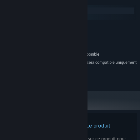
Configuration requise
Windows
SteamOS + Linux
MINIMALE :
Windows 8
SYSTÈME D'EXPLOITATION *:
1GHz Intel or AMD
PROCESSEUR :
500 MB de mémoire
MÉMOIRE VIVE :
200 MB d'espace disque disponible
ESPACE DISQUE :
À compter du 1ᵉʳ janvier 2024, le client Steam sera compatible uniquement
*
avec Windows 10 et ses versions plus récentes.
©2020 Ghost Clown LLC
Aucune évaluation pour ce produit
Vous pouvez rédiger une évaluation sur ce produit pour