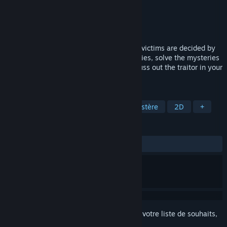
Développement
Ghost Clown
Édition
Ghost Clown
Sorti le
Prochainement
A death game visual novel where murder victims are decided by
group consensus. Make friends and enemies, solve the mysteries
of an abandoned amusement park, and suss out the traitor in your
group.
TAGS
Roman graphique
Aventure
Mystère
2D
+
ÉVALUATIONS
aucune évaluation
Connectez-vous
pour ajouter cet article à votre liste de souhaits,
le suivre ou l'ignorer