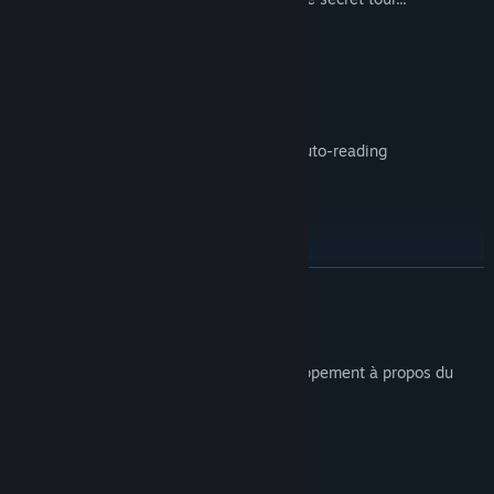
Feature List
Customizable main character
Accessibility features: Dyslexic font, auto-reading
Multiple endings (most of them bad)
Fully original soundtrack
Pettable dog
EN SAVOIR PLUS
Description du contenu pour adultes
Voici la description de l'équipe de développement à propos du
contenu du produit :
Textual descriptions of violence