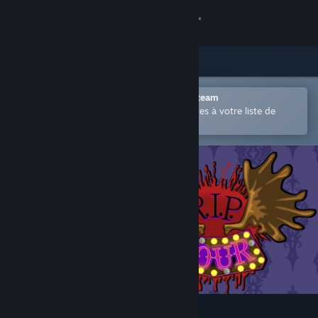
Se connecter
Magasin
Communauté
Ouvrir dans l'application mobile Steam
Permet d'ajouter facilement des titres à votre liste de
souhaits.
À propos
Support
Changer la langue
Télécharger l'application mobile Steam
Voir version ordi. du site
R.I.P. Tour