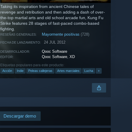
Taking its inspiration from ancient Chinese tales of
revenge and retribution and then adding a dash of over-
the-top martial arts and old school arcade fun, Kung Fu
Strike features 28 stages of fast-paced combo-based
fighting.
Mayormente positivas
(728)
RESEÑAS GENERALES:
24 JUL 2012
FECHA DE LANZAMIENTO:
Qooc Software
DESARROLLADOR:
Qooc Software
,
XD
EDITOR:
Etiquetas populares para este producto:
Acción
Indie
Peleas callejeras
Artes marciales
Lucha
+
Descargar demo