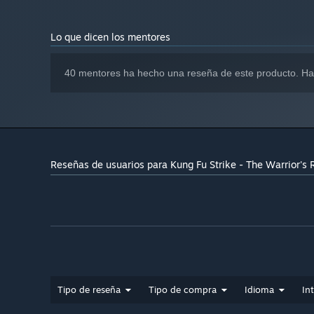
Broadband Internet
OTHER REQUIREMENTS:
connection
Lo que dicen los mentores
X360 controller support
ADDITIONAL:
A partir del 1 de enero de 2024, el cliente de Steam solo será c
*
40 mentores ha hecho una reseña de este producto. Ha
Reseñas de usuarios para Kung Fu Strike - The Warrior's 
Tipo de reseña
Tipo de compra
Idioma
In