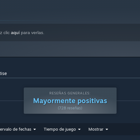
ompatible con Windows 10 y versiones posteriores.
z clic
aquí
para verlas.
Rise
RESEÑAS GENERALES:
Mayormente positivas
(728 reseñas)
tervalo de fechas
Tiempo de juego
Mostrar