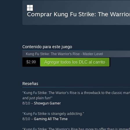
Comprar Kung Fu Strike: The Warrior
Contenido para este juego
Kung Fu Strike: The Warrior's Rise - Master Level
Agregar todos los DLC al carrito
$2.99
Reseñas
“Kung Fu Strike: The Warior's Rise is a throwback to the classic mart
and just plain fun!”
8/10 –
Showgun Gamer
“Kung Fu Strike is strangely addicting.”
8/10 –
Gaming All The Time
“Kung Fu Strike: The Warrior's Rise has more to offer than is immed