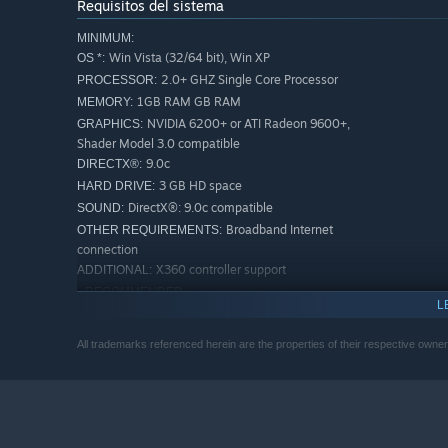
Requisitos del sistema
MINIMUM:
Win Vista (32/64 bit), Win XP
OS *:
2.0+ GHZ Single Core Processor
PROCESSOR:
1GB RAM GB RAM
MEMORY:
NVIDIA 6200+ or ATI Radeon 9600+,
GRAPHICS:
Shader Model 3.0 compatible
9.0c
DIRECTX®:
3 GB HD space
HARD DRIVE:
DirectX®: 9.0c compatible
SOUND:
Broadband Internet
OTHER REQUIREMENTS:
connection
X360 controller support
ADDITIONAL:
RECOMMENDED:
L
Win Vista (32/64 bit), Win 7 (32/64 bit), Win XP
OS *:
3.0 GHZ Dual Core Processor
PROCESSOR:
All trademarks referenced herein are the properties of their respective owne
1GB RAM GB RAM
MEMORY:
NVIDIA 7900 GS or Equivalent
GRAPHICS:
9.0c
DIRECTX®:
3 GB HD space
HARD DRIVE:
DirectX®: 9.0c compatible
SOUND: