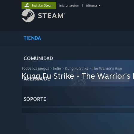
Instalar Steam
iniciar sesión
|
idioma
TIENDA
COMUNIDAD
Todos los juegos
>
Indie
>
Kung Fu Strike - The Warrior's Rise
Kung Fu Strike - The Warrior's 
ACERCA DE
SOPORTE