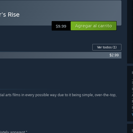
's Rise
Agregar al carrito
$9.99
Ver todos
(1)
$2.99
ial arts films in every possible way due to it being simple, over-the-top,
iately apparent.”