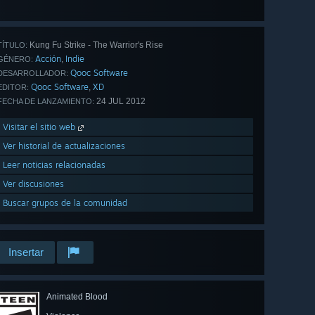
los 12
Kung Fu Strike - The Warrior's Rise
TÍTULO:
Acción
Indie
,
GÉNERO:
Qooc Software
DESARROLLADOR:
Qooc Software
XD
,
EDITOR:
24 JUL 2012
FECHA DE LANZAMIENTO:
Visitar el sitio web
Ver historial de actualizaciones
Leer noticias relacionadas
Ver discusiones
Buscar grupos de la comunidad
Insertar
Animated Blood