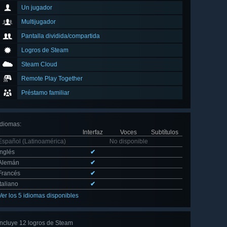
Un jugador
Multijugador
Pantalla dividida/compartida
Logros de Steam
Steam Cloud
Remote Play Together
Préstamo familiar
Idiomas
:
Interfaz
Voces
Subtítulos
Español (Latinoamérica)
No disponible
Inglés
✔
Alemán
✔
Francés
✔
Italiano
✔
Ver los 5 idiomas disponibles
Incluye 12 logros de Steam
Ver