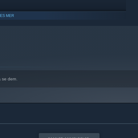
LES MER
å se dem.