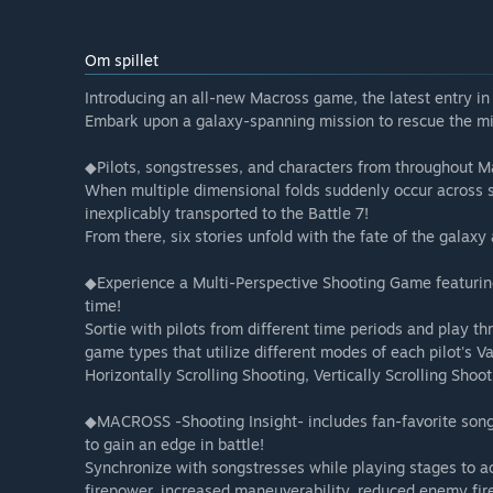
Om spillet
Introducing an all-new Macross game, the latest entry in 
Embark upon a galaxy-spanning mission to rescue the mi
◆Pilots, songstresses, and characters from throughout Mac
When multiple dimensional folds suddenly occur across s
inexplicably transported to the Battle 7!
From there, six stories unfold with the fate of the galaxy 
◆Experience a Multi-Perspective Shooting Game featurin
time!
Sortie with pilots from different time periods and play t
game types that utilize different modes of each pilot's V
Horizontally Scrolling Shooting, Vertically Scrolling Sho
◆MACROSS -Shooting Insight- includes fan-favorite song
to gain an edge in battle!
Synchronize with songstresses while playing stages to ac
firepower, increased maneuverability, reduced enemy fire