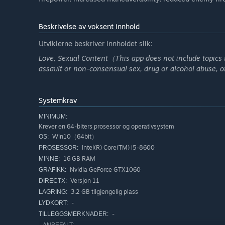
Beskrivelse av voksent innhold
Utviklerne beskriver innholdet slik:
Love, Sexual Content（This app does not include topics 
assault or non-consensual sex, drug or alcohol abuse, 
Systemkrav
MINIMUM:
Krever en 64-biters prosessor og operativsystem
Win10（64bit）
OS:
Intel(R) Core(TM) i5-8600
PROSESSOR:
16 GB RAM
MINNE:
Nvidia GeForce GTX1060
GRAFIKK:
Versjon 11
DIRECTX:
3.2 GB tilgjengelig plass
LAGRING:
-
LYDKORT:
-
TILLEGGSMERKNADER: