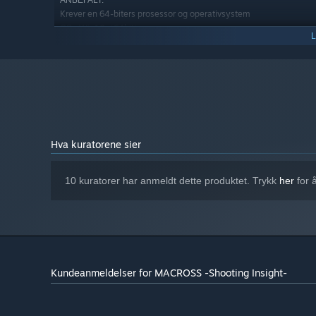
ANBEFALT:
Krever en 64-biters prosessor og operativsystem
Win10（64bit）
OS:
Intel(R) Core(TM) i5-12400
PROSESSOR:
32 GB RAM
MINNE:
Nvidia GeForce RTX3060
GRAFIKK:
Versjon 11
DIRECTX:
3.2 GB tilgjengelig plass
LAGRING:
-
LYDKORT:
-
TILLEGGSMERKNADER:
Hva kuratorene sier
10 kuratorer har anmeldt dette produktet. Trykk
her
for 
Kundeanmeldelser for MACROSS -Shooting Insight-