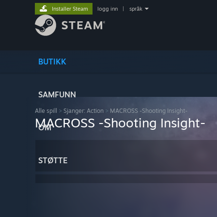
Installer Steam
logg inn
|
språk
BUTIKK
SAMFUNN
Alle spill
>
Sjanger: Action
>
MACROSS -Shooting Insight-
MACROSS -Shooting Insight-
OM
STØTTE