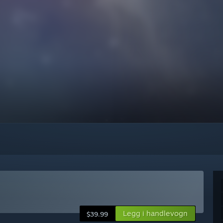
Legg i handlevogn
$39.99