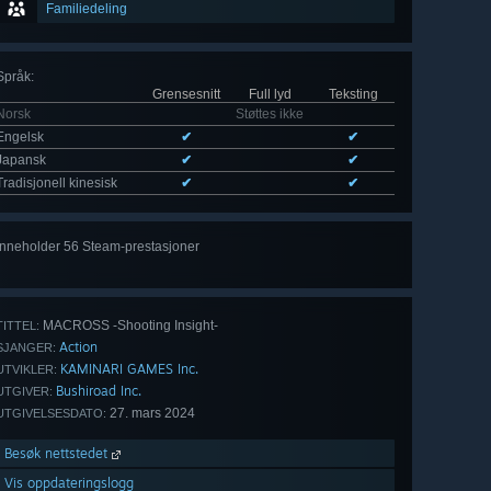
Familiedeling
Språk
:
Grensesnitt
Full lyd
Teksting
Norsk
Støttes ikke
Engelsk
✔
✔
Japansk
✔
✔
Tradisjonell kinesisk
✔
✔
Inneholder 56 Steam-prestasjoner
Se
alle 56
MACROSS -Shooting Insight-
TITTEL:
Action
SJANGER:
KAMINARI GAMES Inc.
UTVIKLER:
Bushiroad Inc.
UTGIVER:
27. mars 2024
UTGIVELSESDATO:
Besøk nettstedet
Vis oppdateringslogg