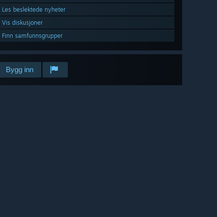
Les beslektede nyheter
Vis diskusjoner
Finn samfunnsgrupper
Bygg inn