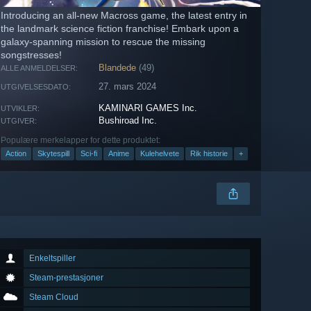
Introducing an all-new Macross game, the latest entry in
the landmark science fiction franchise! Embark upon a
galaxy-spanning mission to rescue the missing
songstresses!
Blandede
(49)
ALLE ANMELDELSER:
27. mars 2024
UTGIVELSESDATO:
KAMINARI GAMES Inc.
UTVIKLER:
Bushiroad Inc.
UTGIVER:
Populære merkelapper for dette produktet:
Action
Skytespill
Sci-fi
Anime
Kulehelvete
Rik historie
+
Enkeltspiller
Steam-prestasjoner
Steam Cloud