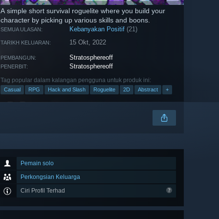
A simple short survival roguelite where you build your
character by picking up various skills and boons.
Kebanyakan Positif
(21)
SEMUA ULASAN:
15 Okt, 2022
TARIKH KELUARAN:
Stratosphereoff
PEMBANGUN:
Stratosphereoff
PENERBIT:
Tag popular dalam kalangan pengguna untuk produk ini:
Casual
RPG
Hack and Slash
Roguelite
2D
Abstract
+
Pemain solo
Perkongsian Keluarga
Ciri Profil Terhad