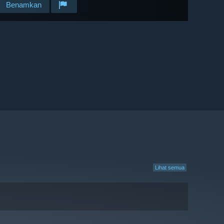
Benamkan
Lihat semua