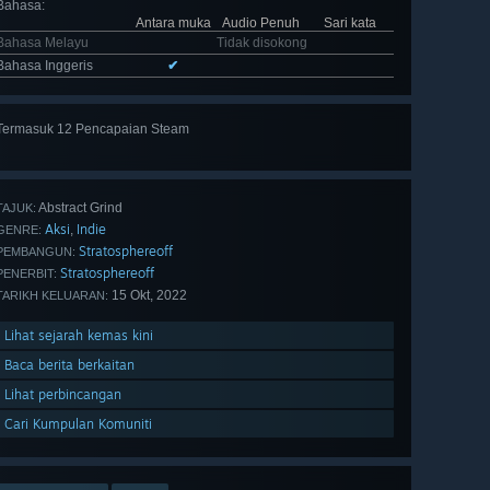
Bahasa
:
Antara muka
Audio Penuh
Sari kata
Bahasa Melayu
Tidak disokong
Bahasa Inggeris
✔
Termasuk 12 Pencapaian Steam
Lihat
semua 12
Abstract Grind
TAJUK:
Aksi
Indie
,
GENRE:
Stratosphereoff
PEMBANGUN:
Stratosphereoff
PENERBIT:
15 Okt, 2022
TARIKH KELUARAN:
Lihat sejarah kemas kini
Baca berita berkaitan
Lihat perbincangan
Cari Kumpulan Komuniti