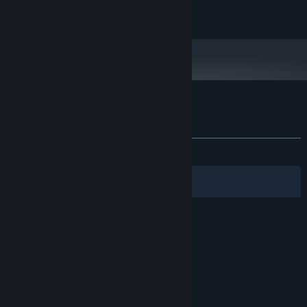
2022-2024 Stratosphereoff
『Abstract Grind』のカスタマーレビュー
ユーザーレビューについて
個人設定
全期間：
やや好評
(21件中76%)
フィルター
あなたの言語
© Valve Corporation. All rights reserved. 商標はすべ
て米国およびその他の国の各社が所有します。
プライバ
シーポリシー
|
リーガル
|
アクセシビリティ
|
Steam
利用規約
|
返金
|
Cookie