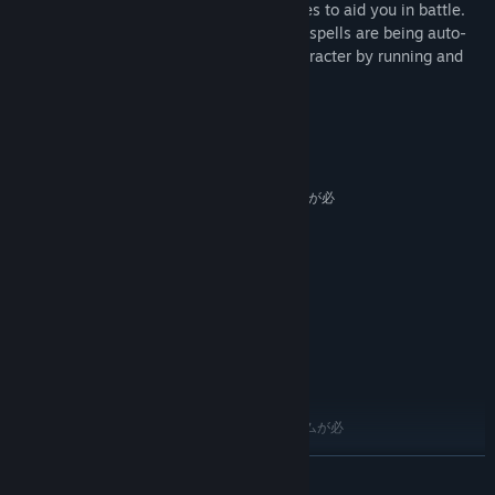
waves you pick various skills and upgrades to aid you in battle.
There are no active skills, all attacks and spells are being auto-
casted, you just have to position your character by running and
sliding.
システム要件
最低:
64 ビットプロセッサとオペレーティングシステムが必
要です
Windows 7, 8, 10 (64 bits)
OS *:
INTEL, AMD 2 cores CPU at 2Ghz.
プロセッサー:
512 MB RAM
メモリー:
Graphics: Intel HD3000, Radeon,
グラフィック:
Nvidia card with shader model 3, 1GB video ram.
Version 10
DIRECTX:
150 MB の空き容量
ストレージ:
推奨:
64 ビットプロセッサとオペレーティングシステムが必
要です
続きを読む
2024年1月1日（PT）以降、SteamクライアントはWindows 10以降のバージ
*
ョンのみをサポートします。