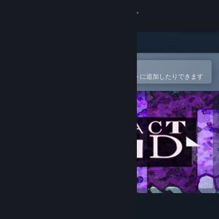
サインイン
ストア
コミュニティ
Steamモバイルアプリで開く
簡単に購入したり、ウィッシュリストに追加したりできます
詳細
サポート
言語を変更
Steamモバイルアプリを入手
デスクトップウェブサイトを表示
Abstract Grind