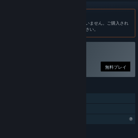
日本語 はサポートされていません
この製品はあなたの言語をサポートしていません。ご購入され
る前に、対応言語のリストをご確認ください。
Abstract Grindをプレイ
無料プレイ
機能
シングルプレイヤー
ファミリーシェアリング
プロフィール機能制限
言語