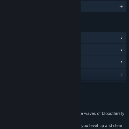
1対応言語
リンク＆情報
Steam実績を表示
(12)
コミュニティハブを表示
アップデート履歴を表示
関連ニュースをチェック
掲示板を表示
続きを読む
コミュニティグループを検索
このゲームについて
In Abstract Grind you have to face multiple waves of bloodthirsty
タイトル:
Abstract Grind
enemies and defeat a boss at the end.
ジャンル:
アクション
,
インディー
リリース日:
2022年10月15日
You have only basic attack at first, but as you level up and clear