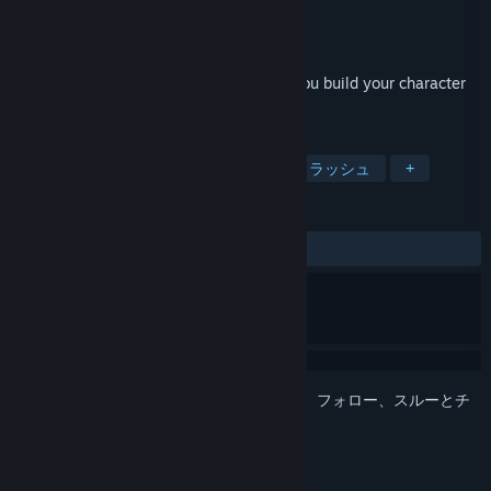
開発元
Stratosphereoff
パブリッシャー
Stratosphereoff
リリース日
2022年10月15日
A simple short survival roguelite where you build your character
by picking up various skills and boons.
タグ
カジュアル
RPG
ハックアンドスラッシュ
+
レビュー
全期間：
やや好評
(21件中76%)
このアイテムをウィッシュリストへの追加、フォロー、スルーとチ
ェックするには、
サインイン
してください。