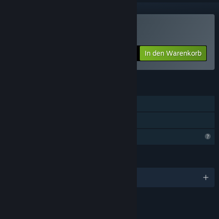
Pipes Puzzles kaufen
In den Warenkorb
$0.99
FUNKTIONEN
Einzelspieler
Familienbibliothek
Profilfunktionen eingeschränkt
SPRACHEN
Englisch
LINKS & INFOS