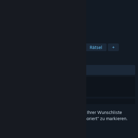
Entwickler
beans rolls
Publisher
beans rolls
Veröffentlichung
23. Aug. 2022
Pipes Puzzles is a casual puzzle game.
TAGS
Gelegenheitsspiel
Point-&-Click
Rätsel
+
REZENSIONEN
KEIN ZEITLIMIT:
2 Nutzerrezensionen
()
Melden Sie sich an
, um dieses Produkt zu Ihrer Wunschliste
hinzuzufügen, zu abonnieren oder als „Ignoriert“ zu markieren.