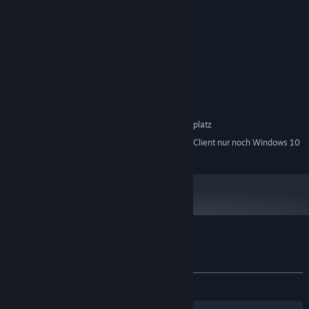
Systemanforderungen
MINDESTANFORDERUNGEN:
Windows 7/8/10
BETRIEBSSYSTEM *:
2 GHz
PROZESSOR:
1024 MB RAM
ARBEITSSPEICHER:
512 MB
GRAFIK:
300 MB verfügbarer Speicherplatz
SPEICHERPLATZ:
Ab dem 1. Januar 2024 unterstützt der Steam-Client nur noch Windows 10
*
und neuere Versionen.
Nutzerrezensionen für Pipes Puzzles
Über Nutzerrezensionen
Ihre Einstellungen
KEIN ZEITLIMIT:
2 Nutzerrezensionen
()