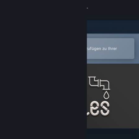
Anmelden
Shop
Community
In der Steam-Mobile-App öffnen
Zum einfachen Kauf oder zum Hinzufügen zu Ihrer
Wunschliste.
Info
Support
Sprache ändern
Steam-Mobile-App herunterladen
Desktopversion anzeigen
Pipes Puzzles