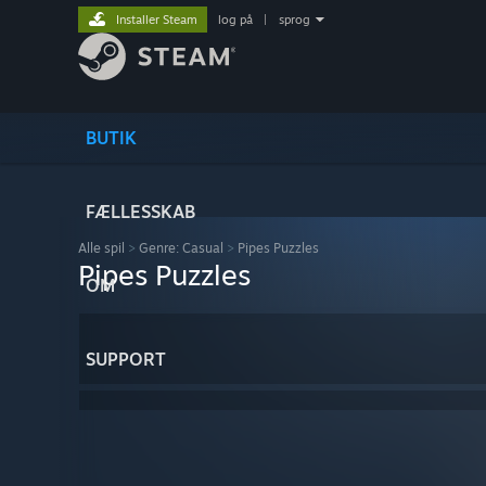
Installer Steam
log på
|
sprog
BUTIK
FÆLLESSKAB
Alle spil
>
Genre: Casual
>
Pipes Puzzles
Pipes Puzzles
OM
SUPPORT