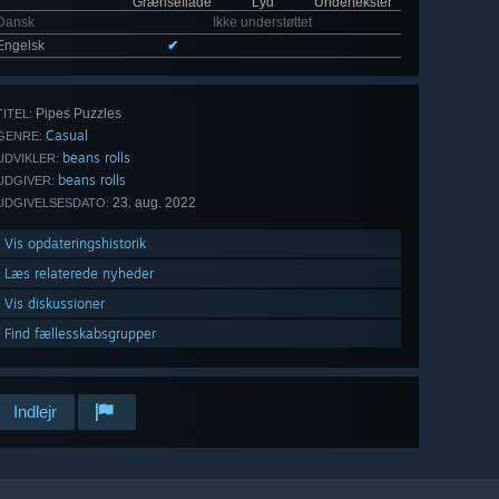
Grænseflade
Lyd
Undertekster
Dansk
Ikke understøttet
Engelsk
✔
Pipes Puzzles
TITEL:
Casual
GENRE:
beans rolls
UDVIKLER:
beans rolls
UDGIVER:
23. aug. 2022
UDGIVELSESDATO:
Vis opdateringshistorik
Læs relaterede nyheder
Vis diskussioner
Find fællesskabsgrupper
Indlejr