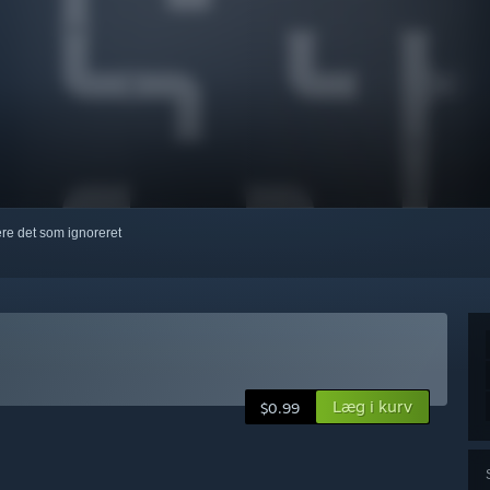
kere det som ignoreret
Læg i kurv
$0.99