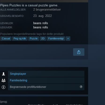
Pipes Puzzles is a casual puzzle game.
2 brugeranmeldelser
ALLE ANMELDELSER:
23. aug. 2022
UDGIVELSESDATO:
beans rolls
UDVIKLER:
beans rolls
UDGIVER:
Populære brugerdefinerede tags for dette produkt:
Casual
Peg og klik
Puzzle
2D
Familievenligt
+
Singleplayer
Familiedeling
Begrænsede profilfunktioner
Sprog
: