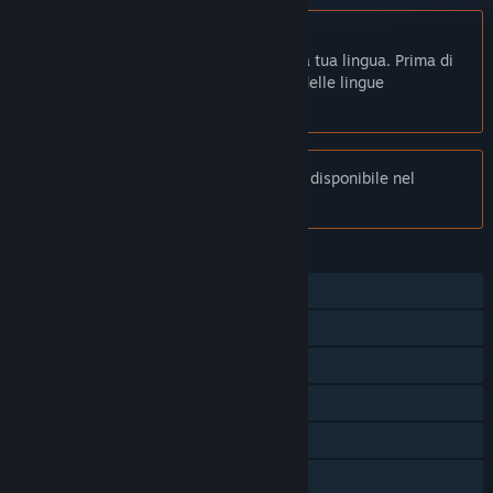
Non disponibile in Italiano
Questo prodotto non è disponibile nella tua lingua. Prima di
effettuare l'acquisto, controlla la lista delle lingue
disponibili.
Nota:
Mini Motor Racing EVO non è più disponibile nel
Negozio di Steam.
FUNZIONALITÀ
Giocatore singolo
Achievement di Steam
Carte collezionabili di Steam
Steam Cloud
Statistiche
Classifiche di Steam