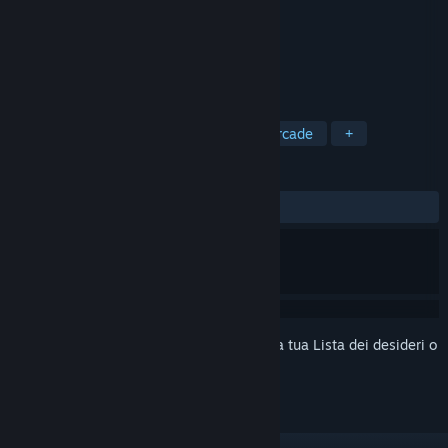
Sviluppatore
The Binary Mill
Editore
The Binary Mill
Little Cars, BIG Fun! Start your engines!
ETICHETTE
Corse
Indie
Passatempo
Arcade
+
RECENSIONI
DI SEMPRE:
Nella media
(65% di 677)
Accedi
per aggiungere questo articolo alla tua Lista dei desideri o
per ignorarlo.