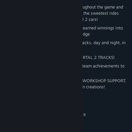
WIN RACES, WIN CARS! Win races throughout the game and
you’ll find yourself behind the wheel of the sweetest rides
around including Team Fortress & Portal 2 cars!
UPGRADE YOUR RIDE. Pump your hard earned winnings into
several upgrades to help give you the edge
MANY RACE TYPES. Race on over 40 tracks, day and night, in
varying weather conditions
EXCLUSIVE TEAM FORTRESS 2 AND PORTAL 2 TRACKS!
STEAM ACHIEVEMENTS. Packed with Steam achievements to
conquer
CUSTOM TRACK EDITOR WITH STEAM WORKSHOP SUPPORT.
Create, share and play on your very own creations!
Requisiti di sistema
Windows XP / Vista / Windows 7 / Windows 8
OS *:
2GHz or equivalent processor
PROCESSOR:
2 GB RAM
MEMORY: