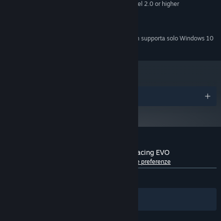
128mb video RAM with Shader Model 2.0 or higher
GRAPHICS:
9.0c
DIRECTX®:
1500 MB HD space
HARD DRIVE:
A partire dal 1° gennaio 2024, il client di Steam supporta solo Windows 10
*
e versioni successive.
Premi
Recensioni dei giocatori per Mini Motor Racing EVO
Informazioni sulle recensioni degli utenti
Le tue preferenze
DI SEMPRE:
Nella media
(65% di 677)
Filtri
Le tue lingue