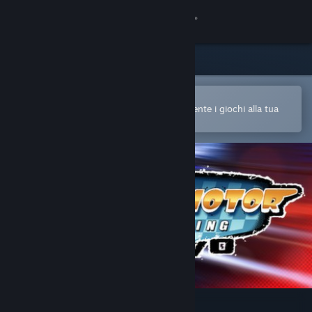
Accedi
Negozio
Comunità
Apri nell'app mobile di Steam
Per acquistare o aggiungere facilmente i giochi alla tua
Lista dei desideri
Informazioni
Assistenza
Cambia la lingua
Ottieni l'app mobile di Steam
Visualizza il sito web per desktop
Mini Motor Racing EVO