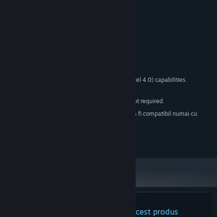
Cerințe de sistem
MINIM:
Windows 7 SP1+
SO *:
CPU: SSE2 instruction set support.
PROCESOR:
4 MB RAM
MEMORIE:
Graphics card with DX10 (shader model 4.0) capabilities.
GRAFICĂ:
845 MB spațiu disponibil
STOCARE:
Sound card recommended but not required.
PLACĂ AUDIO:
Începând cu 1 ianuarie 2024, clientul Steam va fi compatibil numai cu
*
Windows 10 și versiunile ulterioare.
© Grindwheel Games 2022.
Nu există recenzii pentru acest produs