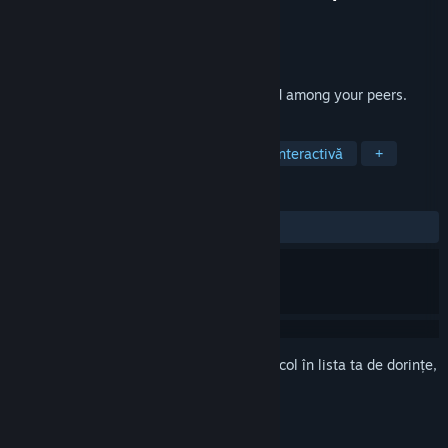
Dezvoltator
Grindwheel Games
Editor
Grindwheel Games
Lansare
31 oct. 2022
Revisit the case which made you a legend among your peers.
ETICHETE
Alege-ți propria aventură
Ficțiune interactivă
+
RECENZII
Nicio recenzie de utilizator
Conectează-te
pentru a adăuga acest articol în lista ta de dorințe,
a-l urmări sau a-l marca drept ignorat.