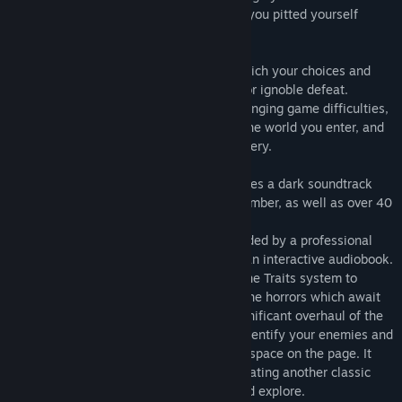
relive the harrowing night of terror when you pitted yourself
against The Crawling Horror.
A choose your own adventure novel in which your choices and
actions can lead you to glorious victory...or ignoble defeat.
Explore an original story with three challenging game difficulties,
unlock hidden lore to better understand the world you enter, and
enjoy the artwork you discover in the gallery.
This independently produced novel features a dark soundtrack
(with optional atmospherics) by Cryo Chamber, as well as over 40
unique page images to unlock.
The text of the game has also been recorded by a professional
musician and story-teller, making it into an interactive audiobook.
Combine your ancestral Heirlooms with the Traits system to
customise your Hunter before taking on the horrors which await
you. Wight Chapel Dreams includes a significant overhaul of the
combat system which make it easier to identify your enemies and
their unique abilities, while leaving more space on the page. It
also includes an expanded voice cast, creating another classic
Grindwheel Games experience to play and explore.