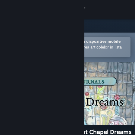
Conectează-te
Magazin
Comunitate
Deschide în aplicația Steam pentru dispozitive mobile
Facilitează achiziționarea și adăugarea articolelor în lista
de dorințe.
Despre
Asistență
Schimbă limba
Obține aplicația Steam pentru dispozitive mobile
Vezi site în versiunea pentru desktop
The Hunter's Journals - Wight Chapel Dreams