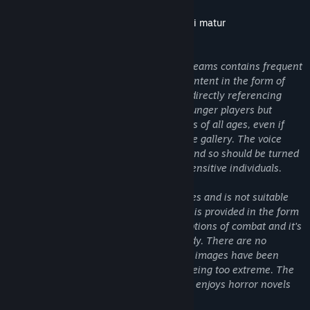
Descrierea conținutului destinat publicului matur
Dezvoltatorii descriu conținutul astfel:
The Hunter's Journals - Wight Chapel Dreams contains frequent
references to violence throughout the content in the form of
descriptive text. The page images avoid directly referencing
topics and content that would disturb younger players but
cannot be considered suitable for viewers of all ages, even if
they are presented without context in the gallery. The voice
over directly follows the text on screen and so should be turned
off when at work or in the presence of sensitive individuals.
Overall the game contains mature themes and is not suitable
for children. However, all of this content is provided in the form
of a dark fantasy novel with vivid descriptions of combat and it's
effects on the human (and inhuman) body. There are no
cutscenes or animated violence, and the images have been
selected and edited to keep them from being too extreme. The
game should be suitable for anyone who enjoys horror novels
and Lovecraftian fiction.