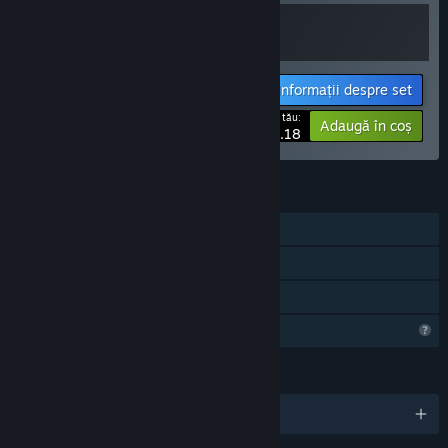
Informații despre set
Prețul tău:
-15%
Adaugă în coș
$10.18
CARACTERISTICI
Un jucător
Realizări Steam
Partajare cu familia
Caracteristici de profil limitate
LIMBI
Limbi disponibile: 1