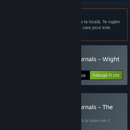
Nu este disponibil în limba: Română
Acest produs nu este disponibil în limba ta locală. Te rugăm
să consulți lista de mai jos cu limbile în care jocul este
disponibil înainte de achiziționare
Cumpără The Hunter's Journals - Wight
Chapel Dreams
Adaugă în coș
$5.99
Cumpără The Hunter's Journals - The
Wight Chapel Affair
SET
(?)
Cumpără acest set pentru a economisi 15% la toate cele 2
articole!