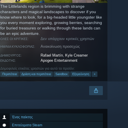
The Littlelands region is brimming with strange
characters and magical landscapes to discover if you
know where to look, for a big-headed little youngster like
you every moment exploring, growing berries, searching
for buried treasures or walking through these lands can
be an epic adventure.
Δεν υπάρχουν κριτικές χρηστών
ΌΛΕΣ ΟΙ ΚΡΙΤΙΚΈΣ:
Ανακοίνωση προσεχώς
ΗΜ/ΝΊΑ ΚΥΚΛΟΦΟΡΊΑΣ:
Rafael Martín
,
Kyle Creamer
ΔΗΜΙΟΥΡΓΌΣ:
Apogee Entertainment
ΕΚΔΌΤΗΣ:
Δημοφιλείς ετικέτες χρηστών για αυτό το προϊόν:
Περιπέτεια
Δράση και περιπέτεια
Sandbox
Εξερεύνηση
+
Ένας παίκτης
Επιτεύγματα Steam