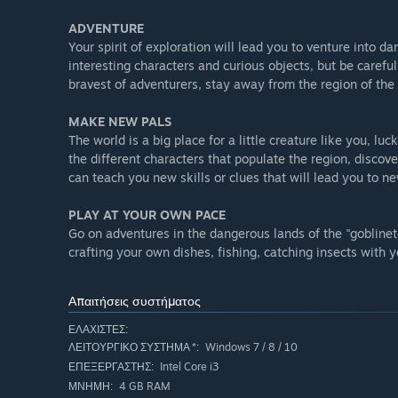
ADVENTURE
Your spirit of exploration will lead you to venture into d
interesting characters and curious objects, but be carefu
bravest of adventurers, stay away from the region of the 
MAKE NEW PALS
The world is a big place for a little creature like you, l
the different characters that populate the region, discov
can teach you new skills or clues that will lead you to ne
PLAY AT YOUR OWN PACE
Go on adventures in the dangerous lands of the "goblinetes
crafting your own dishes, fishing, catching insects with 
Απαιτήσεις συστήματος
ΕΛΆΧΙΣΤΕΣ:
Windows 7 / 8 / 10
ΛΕΙΤΟΥΡΓΙΚΌ ΣΎΣΤΗΜΑ *:
Intel Core i3
ΕΠΕΞΕΡΓΑΣΤΉΣ:
4 GB RAM
ΜΝΉΜΗ: