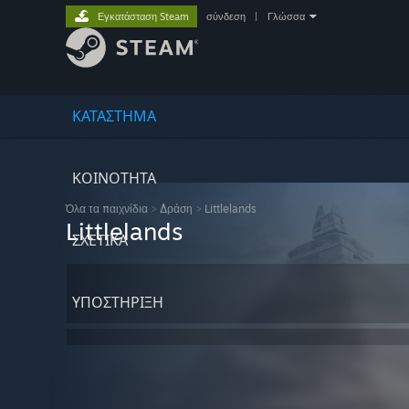
Εγκατάσταση Steam
σύνδεση
|
Γλώσσα
ΚΑΤΑΣΤΗΜΑ
ΚΟΙΝΟΤΗΤΑ
Όλα τα παιχνίδια
>
Δράση
>
Littlelands
Littlelands
ΣΧΕΤΙΚΆ
ΥΠΟΣΤΗΡΙΞΗ