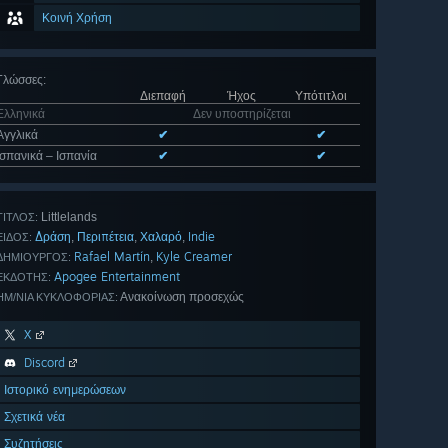
Κοινή Χρήση
Γλώσσες
:
Διεπαφή
Ήχος
Υπότιτλοι
Ελληνικά
Δεν υποστηρίζεται
Αγγλικά
✔
✔
Ισπανικά – Ισπανία
✔
✔
Littlelands
ΤΊΤΛΟΣ:
Δράση
Περιπέτεια
Χαλαρό
Indie
,
,
,
ΕΊΔΟΣ:
Rafael Martín
Kyle Creamer
,
ΔΗΜΙΟΥΡΓΌΣ:
Apogee Entertainment
ΕΚΔΌΤΗΣ:
Ανακοίνωση προσεχώς
ΗΜ/ΝΊΑ ΚΥΚΛΟΦΟΡΊΑΣ:
X
Discord
Ιστορικό ενημερώσεων
Σχετικά νέα
Συζητήσεις