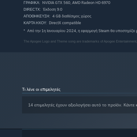
NVIDIA GTX 560, AMD Radeon HD 6970
ΓΡΑΦΙΚΆ:
Έκδοση 9.0
DIRECTX:
4 GB διαθέσιμος χώρος
ΑΠΟΘΉΚΕΥΣΗ:
DirectX compatible
ΚΆΡΤΑ ΉΧΟΥ:
Από την 1η Ιανουαρίου 2024, η εφαρμογή Steam θα υποστηρίζει μ
*
The Apogee Logo and Theme song are trademarks of Apogee Entertainment, Inc
Τι λένε οι επιμελητές
14 επιμελητές έχουν αξιολογήσει αυτό το προϊόν. Κάντε 