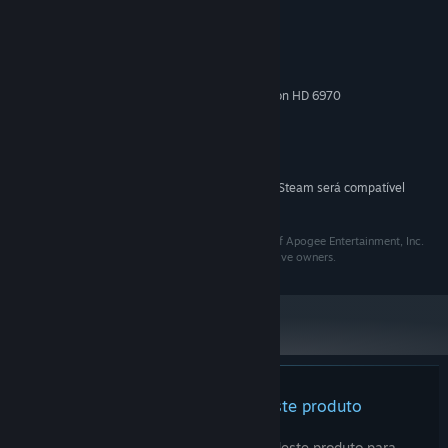
MÍNIMOS:
Windows 7 / 8 / 10
SO *:
Intel Core i3
PROCESSADOR:
4 GB de RAM
MEMÓRIA:
NVIDIA GTX 560, AMD Radeon HD 6970
PLACA DE VÍDEO:
Versão 9.0
DIRECTX:
4 GB de espaço disponível
ARMAZENAMENTO:
DirectX compatible
PLACA DE SOM:
A partir do dia 1º de janeiro de 2024, o cliente Steam será compatível
*
apenas com o Windows 10 ou posterior.
The Apogee Logo and Theme song are trademarks of Apogee Entertainment, Inc.
All other trademarks are the property of their respective owners.
Ainda não há análises deste produto
Você pode escrever a sua análise deste produto para