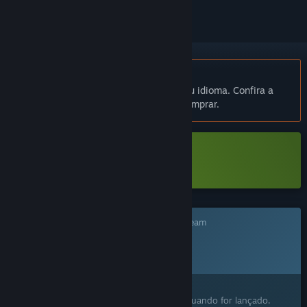
Indisponível em Português (Brasil)
Este produto não está disponível no seu idioma. Confira a
lista de idiomas oferecidos antes de comprar.
Baixar Littlelands Demo
Este jogo ainda não está disponível no Steam
Data de lançamento planejada:
A ser anunciada
Despertou o seu interesse?
Adicione à lista de desejos e avisaremos quando for lançado.