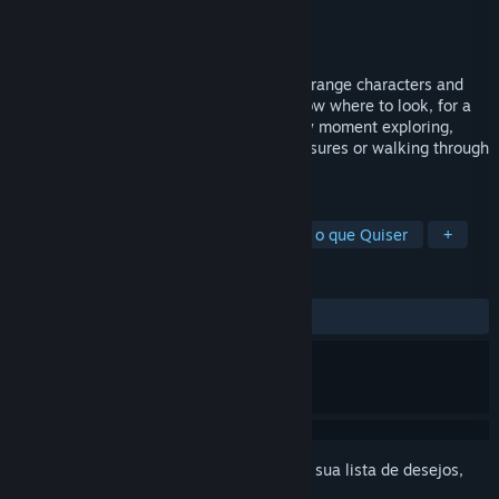
Desenvolvedor
Rafael Martín
,
Kyle Creamer
Distribuidora
Apogee Entertainment
Lançado:
A ser anunciada
The Littlelands region is brimming with strange characters and
magical landscapes to discover if you know where to look, for a
big-headed little youngster like you every moment exploring,
growing berries, searching for buried treasures or walking through
these lands can be an epic adventure.
MARCADORES
Aventura
Ação / Aventura
Faça o que Quiser
+
ANÁLISES
Nenhuma análise de usuário
Inicie a sessão
para adicionar este item à sua lista de desejos,
segui-lo ou ignorá-lo