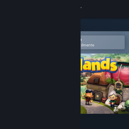
Iniciar sessão
Loja
Comunidade
Abra no aplicativo móvel do Steam
para adicionar à lista de desejos facilmente
Sobre
Suporte
Alterar idioma
Baixe o aplicativo móvel do Steam
Ver versão para computadores
Littlelands