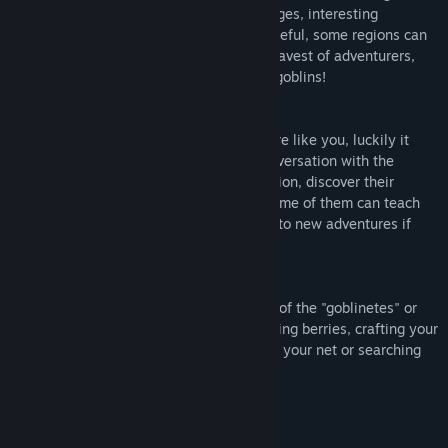
places, discover new areas full of challenges, interesting
characters and curious objects, but be careful, some regions can
prove to be too dangerous even for the bravest of adventurers,
stay away from the region of the looting goblins!
MAKE NEW PALS
The world is a big place for a little creature like you, luckily it
seems you won't be alone. Engage in conversation with the
different characters that populate the region, discover their
stories and help them with their tasks. Some of them can teach
you new skills or clues that will lead you to new adventures if
they like you.
PLAY AT YOUR OWN PACE
Go on adventures in the dangerous lands of the "goblinetes" or
relax in the safe areas of Littlelands farming berries, crafting your
own dishes, fishing, catching insects with your net or searching
for hidden treasures with your shovel.
Requisitos de sistema