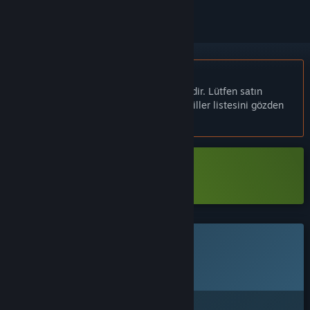
Türkçe desteklenmemektedir
Bu ürün sizin dilinizi desteklememektedir. Lütfen satın
almadan önce aşağıdaki desteklenen diller listesini gözden
geçirin.
Littlelands Demo İndir
Bu oyun Steam'de henüz erişilebilir değil
Planlanan Çıkış Tarihi:
Duyurulacak
İlginizi mi çekti?