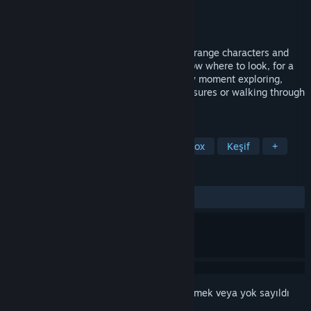
Geliştirici
Rafael Martín
,
Kyle Creamer
Yayıncı
Apogee Entertainment
Yayınlandı:
Duyurulacak
The Littlelands region is brimming with strange characters and
magical landscapes to discover if you know where to look, for a
big-headed little youngster like you every moment exploring,
growing berries, searching for buried treasures or walking through
these lands can be an epic adventure.
ETIKETLER
Macera
Aksiyon Macera
Sandbox
Keşif
+
İNCELEMELER
Kullanıcı incelemesi bulunmuyor
Bu öğeyi istek listenize eklemek, takip etmek veya yok sayıldı
olarak işaretlemek için
giriş yapın