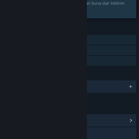
Ürünü istek listenize ekleyerek çıktığı zaman buna dair bildirim
alın.
ÖZELLIKLER
Tek Oyunculu
Steam Başarımları
Aile Paylaşımı
DILLER
2 dil destekleniyor
BAĞLANTILAR VE BILGILER
Topluluk Merkezi
X