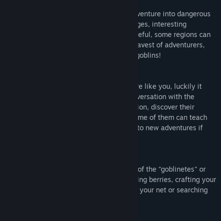
ADVENTURE
Your spirit of exploration will lead you to venture into dangerous
places, discover new areas full of challenges, interesting
characters and curious objects, but be careful, some regions can
prove to be too dangerous even for the bravest of adventurers,
stay away from the region of the looting goblins!
MAKE NEW PALS
The world is a big place for a little creature like you, luckily it
seems you won't be alone. Engage in conversation with the
different characters that populate the region, discover their
stories and help them with their tasks. Some of them can teach
you new skills or clues that will lead you to new adventures if
they like you.
PLAY AT YOUR OWN PACE
Go on adventures in the dangerous lands of the "goblinetes" or
relax in the safe areas of Littlelands farming berries, crafting your
own dishes, fishing, catching insects with your net or searching
for hidden treasures with your shovel.