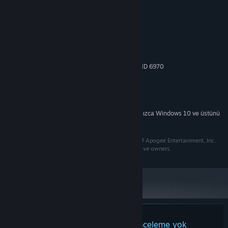
Sistem Gereksinimleri
MINIMUM:
Windows 7 / 8 / 10
İŞLETIM SISTEMI *:
Intel Core i3
İŞLEMCI:
4 GB RAM
BELLEK:
NVIDIA GTX 560, AMD Radeon HD 6970
EKRAN KARTI:
Sürüm 9.0
DIRECTX:
4 GB kullanılabilir alan
DEPOLAMA:
DirectX compatible
SES KARTI:
Steam istemcisi, 1 Ocak 2024'ten itibaren yalnızca Windows 10 ve üstünü
*
destekleyecektir.
The Apogee Logo and Theme song are trademarks of Apogee Entertainment, Inc.
All other trademarks are the property of their respective owners.
Bu ürün için herhangi bir inceleme yok