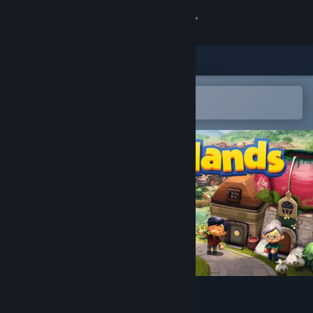
Giriş yap
Mağaza
Topluluk
Steam mobil uygulamasında aç
Kolayca istek listenize ekleyin.
Hakkında
Destek
Dili değiştir
Steam mobil uygulamasını yükle
Masaüstü internet sitesini görüntüle
Littlelands