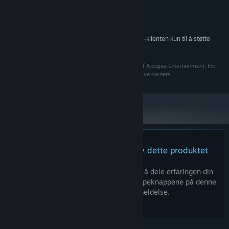
Versjon 9.0
DIRECTX:
4 GB tilgjengelig plass
LAGRING:
DirectX compatible
LYDKORT:
Fra og med den 1. januar 2024 kommer Steam-klienten kun til å støtte
*
Windows 10 og nyere versjoner.
The Apogee Logo and Theme song are trademarks of Apogee Entertainment, Inc.
All other trademarks are the property of their respective owners.
Det finnes ingen anmeldelser av dette produktet
Du kan skrive en egen anmeldelse for å dele erfaringen din
med samfunnet. Bruk området over kjøpeknappene på denne
siden for å skrive en anmeldelse.