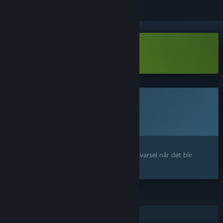
Last ned Littlelands Demo
Dette spillet er ikke tilgjengelig ennå
Planlagt utgivelsesdato:
Ikke kunngjort ennå
Interessert?
Legg til produktet på ønskelisten og få et varsel når det blir
tilgjengelig.
FUNKSJONER
Enkeltspiller