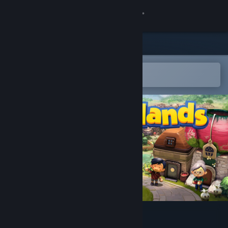
Logg inn
Butikk
Samfunn
Åpne i Steams mobilapp
for å enkelt legge til på ønskelisten
Om
Kundestøtte
Bytt språk
Skaff deg Steam-appen på mobil
Vis skrivebordsversjon
Littlelands