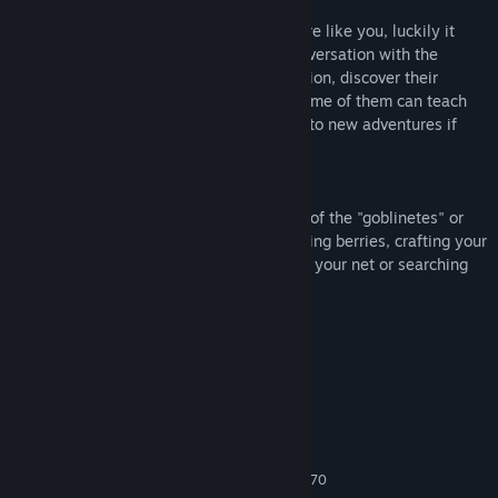
MAKE NEW PALS
The world is a big place for a little creature like you, luckily it
seems you won't be alone. Engage in conversation with the
different characters that populate the region, discover their
stories and help them with their tasks. Some of them can teach
you new skills or clues that will lead you to new adventures if
they like you.
PLAY AT YOUR OWN PACE
Go on adventures in the dangerous lands of the "goblinetes" or
relax in the safe areas of Littlelands farming berries, crafting your
own dishes, fishing, catching insects with your net or searching
for hidden treasures with your shovel.
Systemkrav
MINIMUM:
Windows 7 / 8 / 10
OS *:
Intel Core i3
PROSESSOR:
4 GB RAM
MINNE:
NVIDIA GTX 560, AMD Radeon HD 6970
GRAFIKK: