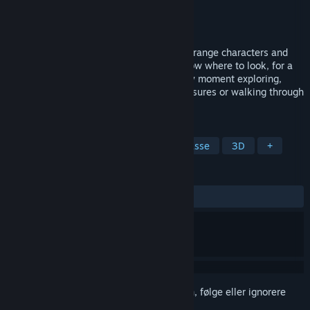
Utvikler
Rafael Martín
,
Kyle Creamer
Utgiver
Apogee Entertainment
Utgitt
Ikke kunngjort ennå
The Littlelands region is brimming with strange characters and
magical landscapes to discover if you know where to look, for a
big-headed little youngster like you every moment exploring,
growing berries, searching for buried treasures or walking through
these lands can be an epic adventure.
MERKELAPPER
Eventyr
Action-eventyr
Sandkasse
3D
+
ANMELDELSER
Ingen brukeranmeldelser
Logg inn
for å legge til på ønskelisten, følge eller ignorere