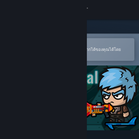
เข้าสู่ระบบ
ร้านค้า
ชุมชน
เปิดในแอป Steam แบบพกพา
หากต้องการสั่งซื้อหรือเพิ่มลงในสิ่งที่อยากได้ของคุณได้โดย
สะดวก
เกี่ยวกับ
ฝ่ายสนับสนุน
เปลี่ยนภาษา
รับแอป Steam แบบพกพา
ชมเว็บไซต์สำหรับเดสก์ท็อป
Battle Survival in Space