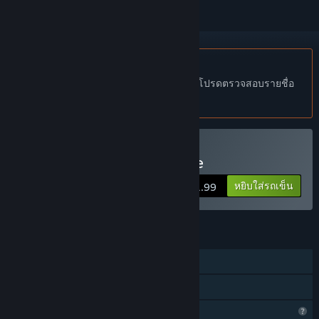
ไม่รองรับภาษาไทย
ผลิตภัณฑ์นี้ไม่รองรับภาษาท้องถิ่นของคุณ โปรดตรวจสอบรายชื่อ
ภาษาที่รองรับก่อนทำการสั่งซื้อ
ซื้อ Battle Survival in Space
หยิบใส่รถเข็น
$1.99
คุณสมบัติ
ผู้เล่นคนเดียว
การแบ่งปันคลังครอบครัว
คุณสมบัติโปรไฟล์ถูกจำกัด