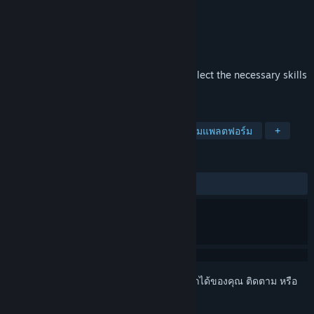
GortagonGame
ผู้พัฒนา
GortagonGame
ผู้จัดจำหน่าย
วางจำหน่ายแล้ว
24 มี.ค. 2023
Crowds of aliens attack from all sides, collect the necessary skills
and survive.
แท็ก
แคชชวล
แอ็คชัน
อาร์เคด
เกมแพลตฟอร์ม
+
บทวิจารณ์
ตลอดกาล:
1 บทวิจารณ์จากผู้ใช้
()
เข้าสู่ระบบ
เพื่อเพิ่มผลิตภัณฑ์นี้ลงในสิ่งที่อยากได้ของคุณ ติดตาม หรือ
ทำเครื่องหมายเป็นถูกละเว้น