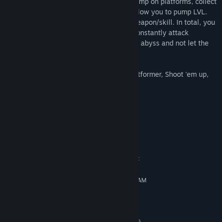
The rules are very simple: kill enemies, jump on platforms, collect
วันวางจำหน่าย:
24 มี.ค. 2023
money and experience. Experience will allow you to pump LVL.
Each level you will be able to choose a weapon/skill. In total, you
can collect up to 5 skills. Each skill will constantly attack
enemies, you just have to not fall into the abyss and not let the
alien get too close.
This game combines different genres: Platformer, Shoot 'em up,
Roguelike and even RPG.
ความต้องการระบบ
ขั้นต่ำ:
ต้องการโปรเซสเซอร์และระบบปฏิบัติการแบบ 64 บิต
Windows 7
ระบบปฏิบัติการ *:
Intel Core i3 Processor or equivalent
โปรเซสเซอร์:
แรม 2 GB
หน่วยความจำ:
Dedicated graphics card with 512MB RAM
กราฟิกส์:
and Webgl enabled
พื้นที่ว่างที่พร้อมใช้งาน 200 MB
พื้นที่จัดเก็บข้อมูล:
แนะนำ:
ต้องการโปรเซสเซอร์และระบบปฏิบัติการแบบ 64 บิต