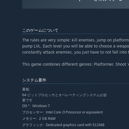
このゲームについて
The rules are very simple: kill enemies, jump on platfor
pump LVL. Each level you will be able to choose a weapon/sk
constantly attack enemies, you just have to not fall into 
This game combines different genres: Platformer, Shoot 
システム要件
最低:
64 ビットプロセッサとオペレーティングシステムが必
要です
Windows 7
OS *:
Intel Core i3 Processor or equivalent
プロセッサー:
2 GB RAM
メモリー:
Dedicated graphics card with 512MB
グラフィック: