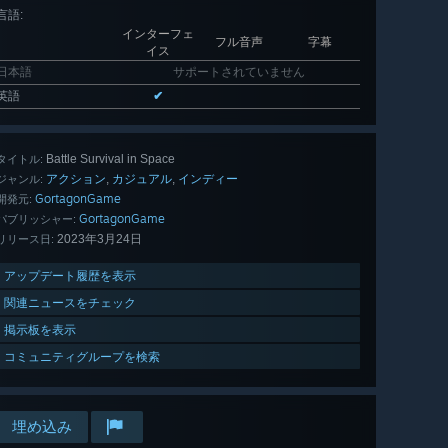
言語
:
インターフェ
フル音声
字幕
イス
日本語
サポートされていません
英語
✔
Battle Survival in Space
タイトル:
アクション
カジュアル
インディー
,
,
ジャンル:
GortagonGame
開発元:
GortagonGame
パブリッシャー:
2023年3月24日
リリース日:
アップデート履歴を表示
関連ニュースをチェック
掲示板を表示
コミュニティグループを検索
埋め込み