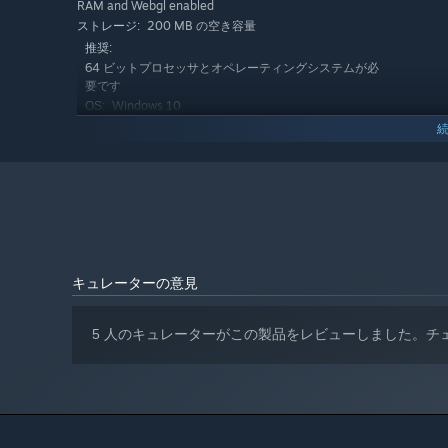
RAM and Webgl enabled
200 MB の空き容量
ストレージ:
推奨:
64 ビットプロセッサとオペレーティングシステムが必
要です
Windows 10
OS:
Intel Core i5 Processor or equivalent
プロセッサー:
4 MB RAM
メモリー:
Dedicated graphics card with 2048MB
グラフィック:
RAM and Webgl enabled
200 MB の空き容量
ストレージ:
2024年1月1日（PT）以降、SteamクライアントはWindows
*
キュレーターの意見
5 人のキュレーターがこの製品をレビューしました。チ