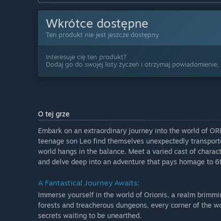
Wkrótce dostępne
Ten produkt nie jest jeszcze dostępny
Interesuje cię ten produkt?
Dodaj go do swojej listy życzeń i otrzymaj powiadomienie,
O tej grze
Embark on an extraordinary journey into the world of OR
teenage son Leo find themselves unexpectedly transporte
world hangs in the balance. Meet a varied cast of charact
and delve deep into an adventure that pays homage to 6
A Fantastical Journey Awaits:
Immerse yourself in the world of Orionis, a realm brimm
forests and treacherous dungeons, every corner of the wor
secrets waiting to be unearthed.