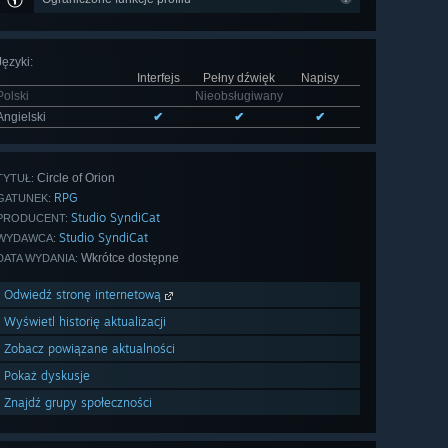
Języki
:
Interfejs
Pełny dźwięk
Napisy
Polski
Nieobsługiwany
Angielski
✔
✔
✔
Circle of Orion
TYTUŁ:
RPG
GATUNEK:
Studio SyndiCat
PRODUCENT:
Studio SyndiCat
WYDAWCA:
Wkrótce dostępne
DATA WYDANIA:
Odwiedź stronę internetową
Wyświetl historię aktualizacji
Zobacz powiązane aktualności
Pokaż dyskusje
Znajdź grupy społeczności