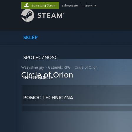
Zainstaluj Steam
zaloguj się
|
język
SKLEP
SPOŁECZNOŚĆ
Wszystkie gry
>
Gatunek: RPG
>
Circle of Orion
Circle of Orion
INFORMACJE
POMOC TECHNICZNA