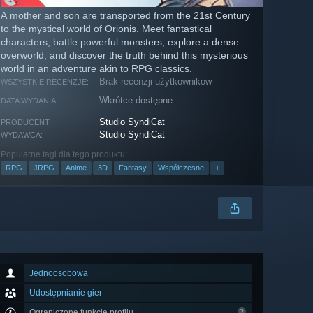
A mother and son are transported from the 21st Century
to the mystical world of Orionis. Meet fantastical
characters, battle powerful monsters, explore a dense
overworld, and discover the truth behind this mysterious
world in an adventure akin to RPG classics.
Brak recenzji użytkowników
WSZYSTKIE RECENZJE:
Wkrótce dostępne
DATA WYDANIA:
Studio SyndiCat
PRODUCENT:
Studio SyndiCat
WYDAWCA:
Popularne tagi dla tego produktu:
RPG
JRPG
Anime
3D
Fantasy
Współczesne
+
Jednoosobowa
Udostępnianie gier
Ograniczone funkcje profilu