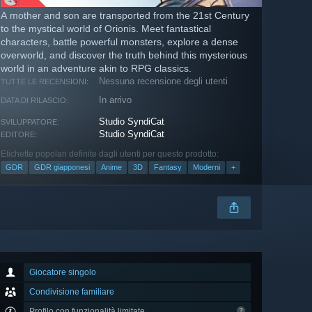
A mother and son are transported from the 21st Century
to the mystical world of Orionis. Meet fantastical
characters, battle powerful monsters, explore a dense
overworld, and discover the truth behind this mysterious
world in an adventure akin to RPG classics.
Nessuna recensione degli utenti
TUTTE LE RECENSIONI:
In arrivo
DATA DI RILASCIO:
Studio SyndiCat
SVILUPPATORE:
Studio SyndiCat
EDITORE:
Etichette popolari definite dagli utenti per questo prodotto:
GDR
GDR giapponesi
Anime
3D
Fantasy
Moderni
+
Giocatore singolo
Condivisione familiare
Profilo con funzionalità limitate