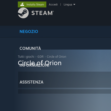
Installa Steam
Accedi
|
Lingua
NEGOZIO
COMUNITÀ
Tutti i giochi
>
GDR
>
Circle of Orion
Circle of Orion
INFORMAZIONI
ASSISTENZA