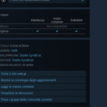
Lingue
:
Audio
Interfaccia
Sottotitoli
completo
Italiano
Non disponibile
Inglese
✔
✔
✔
Circle of Orion
TITOLO:
GDR
GENERE:
Studio SyndiCat
SVILUPPATORE:
Studio SyndiCat
EDITORE:
In arrivo
DATA DI RILASCIO:
Visita il sito web
Mostra la cronologia degli aggiornamenti
Leggi le notizie correlate
Visualizza le discussioni
Trova i gruppi della Comunità correlati