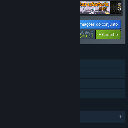
Informações do conjunto
$68.81
-15%
-12%
+ Carrinho
$60.30
RECURSOS
Um jogador
Conquistas Steam
Nuvem Steam
Compartilhamento em família
IDIOMAS
1 idiomas disponíveis