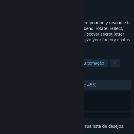
Desenvolvedor
Star Garden Games
Distribuidora
Star Garden Games
Lançado:
3/ago./2023
Word Factori is a word-building game where your only resource is
the letter "i". Build a chain of factories to bend, rotate, reflect,
and merge "i" into more complex letters. Discover secret letter
recipes, unlock hidden word art, and optimize your factory chains
for high scores.
MARCADORES
Quebra-Cabeça
Programação
Automação
+
ANÁLISES
DESDE O INÍCIO:
Muito positivas
(83% de 456)
Inicie a sessão
para adicionar este item à sua lista de desejos,
segui-lo ou ignorá-lo