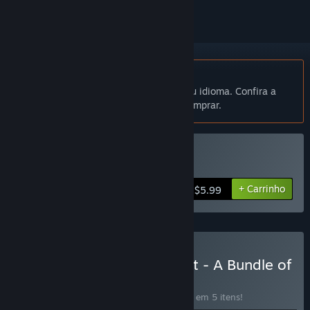
Indisponível em Português (Brasil)
Este produto não está disponível no seu idioma. Confira a
lista de idiomas oferecidos antes de comprar.
Comprar Word Factori
+ Carrinho
$5.99
Comprar Tinkerer's Delight - A Bundle of
Zach-likes
CONJUNTO
(?)
Compre o conjunto para economizar 15% em 5 itens!