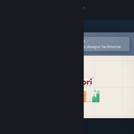
Iniciar sessão
Loja
Comunidade
Abra no aplicativo móvel do Steam
para comprar ou adicionar à lista de desejos facilmente
Sobre
Suporte
Alterar idioma
Baixe o aplicativo móvel do Steam
Ver versão para computadores
Word Factori