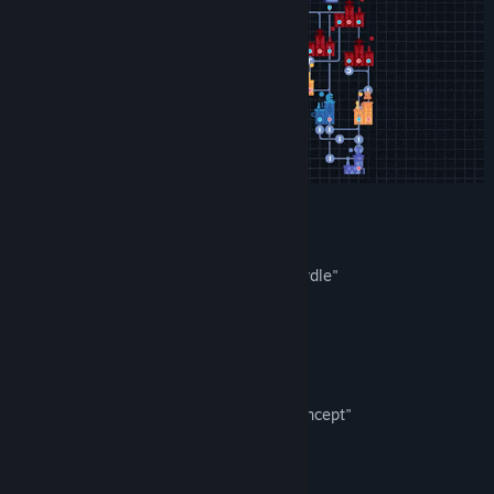
Encontre grupos da Comunidade
Título:
Word Factori
Gênero:
Simulação
,
Estratégia
Data de lançamento:
3/ago./2023
BUZZ
"Might be the best brain-teaser since Wordle"
PC Gamer
"Done with alarming proficiency"
Mark Brown (GMTK)
"A short factory game with a beautiful concept"
Aliensrock