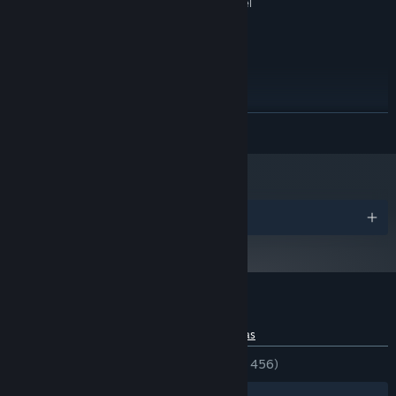
15 MB de espaço disponível
ARMAZENAMENTO:
RECOMENDADOS:
Windows 11 64 Bit
SO:
Quad core 3Ghz+
PROCESSADOR:
8 MB de RAM
MEMÓRIA:
Dedicated Graphics card
PLACA DE VÍDEO:
Conexão de internet banda larga
REDE:
SAIBA MAIS
20 MB de espaço disponível
ARMAZENAMENTO:
COLLECT STICKERS
Building certain words will unlock stickers to fill your scrapbook.
Play the word of the day and try typing your own words to
discover letter art, built entirely from the game's font.
Prêmios
Análises de usuários para Word Factori
Sobre as análises de usuários
Suas preferências
DESDE O INÍCIO:
Muito positivas
(83% de 456)