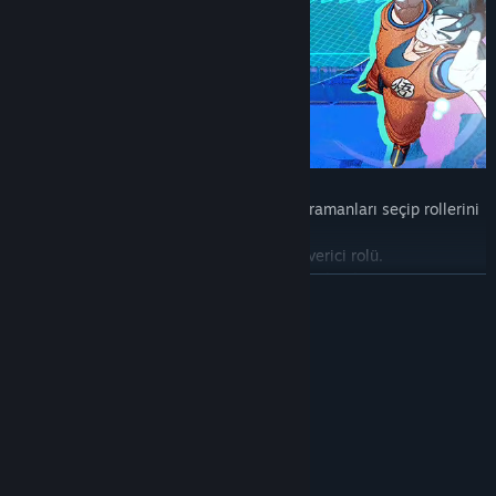
◆ Kahramanlar rolleriyle geliyor
Eşsiz yeteneklere ve becerilere sahip kahramanları seçip rollerini
yerine getirmelerini sağla.
- Basit ama etkili olan aşırı agresif hasar verici rolü.
- Sürekli savaş meydanında kalan daimi tank rolü.
DEVAMINI OKU
- Müttefik desteğinde ya da düşmanı aksatmada ideal olan teknik
rol.
Sistem Gereksinimleri
MINIMUM:
64-bit işlemci ve işletim sistemi gerektirir
Windows 11
İŞLETIM SISTEMI:
Intel Core i3-8100 /AMD Ryzen3 3100
İŞLEMCI:
8 GB RAM
BELLEK: