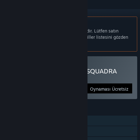
Türkçe desteklenmemektedir
Bu ürün sizin dilinizi desteklememektedir. Lütfen satın
almadan önce aşağıdaki desteklenen diller listesini gözden
geçirin.
DRAGON BALL GEKISHIN SQUADRA
Oynayın
Oynaması Ücretsiz
ÖZELLIKLER
Çevrimiçi PvP
Çevrimiçi Eşli