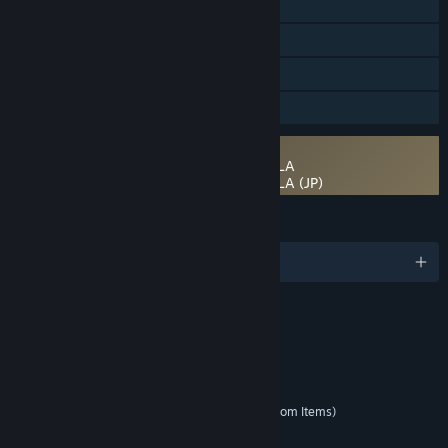
Steam Başarımları
Uygulama İçi Satın Alımlar
Steam Cloud
Aile Paylaşımı
Bir 3. parti EULA sözleşmesini gerektirir
DRAGON BALL GEKISHIN SQUADRA EULA
DRAGON BALL GEKISHIN SQUADRA EULA (JP)
DILLER
9 dil destekleniyor
SIRALAMALAR
Fantasy Violence
Mild Language
Etkileşimli Unsurlar
In-Game Purchases (Includes Random Items)