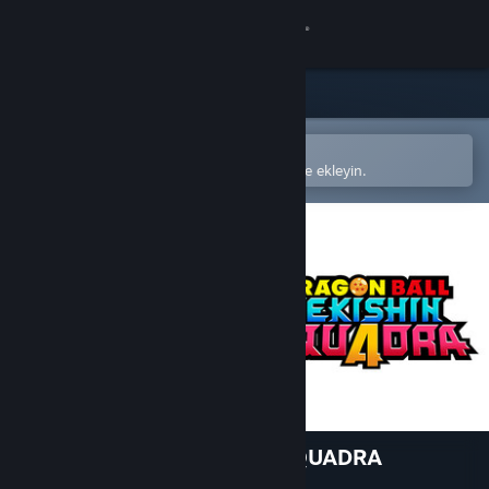
Giriş yap
Mağaza
Topluluk
Steam mobil uygulamasında aç
Kolayca satın alın veya istek listenize ekleyin.
Hakkında
Destek
Dili değiştir
Steam mobil uygulamasını yükle
Masaüstü internet sitesini görüntüle
DRAGON BALL GEKISHIN SQUADRA