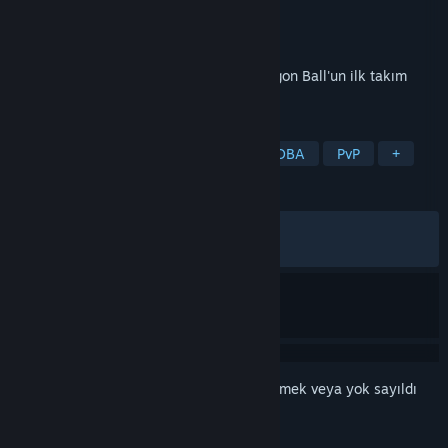
Geliştirici
GANBARION Co., Ltd.
Yayıncı
Bandai Namco Entertainment
Yayınlandı:
9 Eyl 2025
DRAGONBALL GEKISHIN SQUADRA, Dragon Ball'un ilk takım
odaklı ücretsiz oyunudur.
ETIKETLER
Oynaması Ücretsiz
Aksiyon
MOBA
PvP
+
İNCELEMELER
TÜM ZAMANLAR:
Karışık
(%65/10,651)
EN SON:
Karışık
(%60/235)
Bu öğeyi istek listenize eklemek, takip etmek veya yok sayıldı
olarak işaretlemek için
giriş yapın