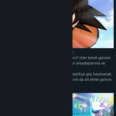
◆ Kıran kırana geçen 4'e 4 takım savaşları
Dragon Ball dünyasını keşfetmeye var mısın? İster kendi gücünü
kullanıp savaş meydanını birbirine kat ister arkadaşlarınla ve
müttefiklerinle düşman hedefi ele geçir.
Kontrol ettiğin kahraman karakterler tur geçtikçe güç kazanacak,
bu sayede düşman oyuncuları da elebaşlarını da alt etme şansını
elde edeceksin.