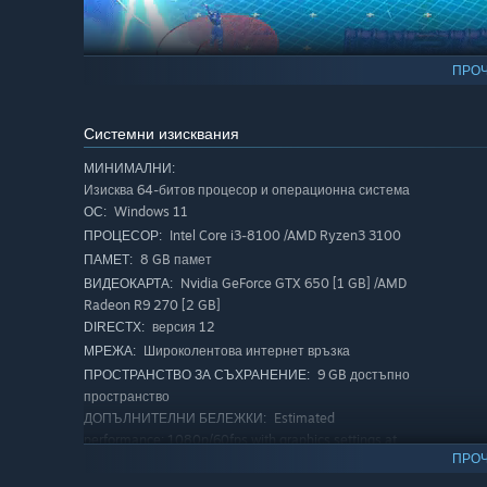
ПРОЧ
Системни изисквания
МИНИМАЛНИ:
Изисква 64-битов процесор и операционна система
◆ Heroes With Roles
Windows 11
ОС:
Pick heroes with unique abilities and skills to fulfill stra
Intel Core i3-8100 /AMD Ryzen3 3100
ПРОЦЕСОР:
- DAMAGE: Simple but effective, super aggressive play s
8 GB памет
ПАМЕТ:
- TANK: Persistent and hard to K.O., help your team hold
Nvidia GeForce GTX 650 [1 GB] /AMD
ВИДЕОКАРТА:
- TECHNICAL: Versatile support, maximize your team's ch
Radeon R9 270 [2 GB]
версия 12
DIRECTX:
Широколентова интернет връзка
МРЕЖА:
9 GB достъпно
ПРОСТРАНСТВО ЗА СЪХРАНЕНИЕ:
пространство
Estimated
ДОПЪЛНИТЕЛНИ БЕЛЕЖКИ:
performance: 1080p/60fps with graphics settings at
"Low". Framerate might drop in graphics-intensive
ПРОЧ
scenes.