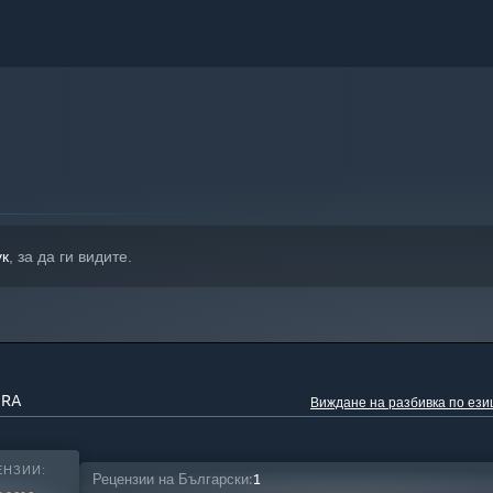
ук
, за да ги видите.
haracter skins, entrance animations, and special finisher
or the characters in your own way.
DRA
Виждане на разбивка по ези
ЕНЗИИ:
Рецензии на Български:
1