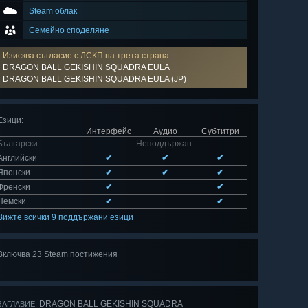
Steam облак
Семейно споделяне
Изисква съгласие с ЛСКП на трета страна
DRAGON BALL GEKISHIN SQUADRA EULA
DRAGON BALL GEKISHIN SQUADRA EULA (JP)
Езици
:
Интерфейс
Аудио
Субтитри
Български
Неподдържан
Английски
✔
✔
✔
Японски
✔
✔
✔
Френски
✔
✔
Немски
✔
✔
Вижте всички 9 поддържани езици
Включва 23 Steam постижения
Преглед на
всички 23
DRAGON BALL GEKISHIN SQUADRA
ЗАГЛАВИЕ: