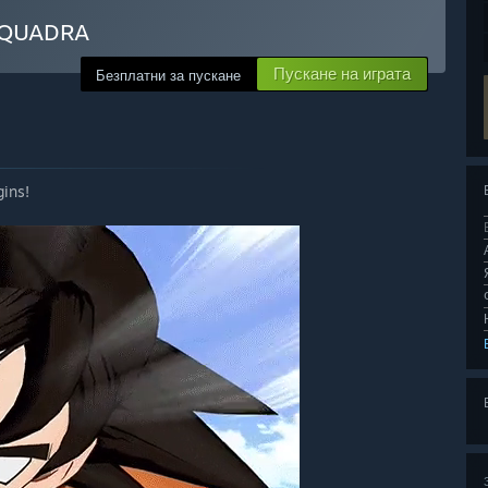
SQUADRA
Пускане на играта
Безплатни за пускане
gins!