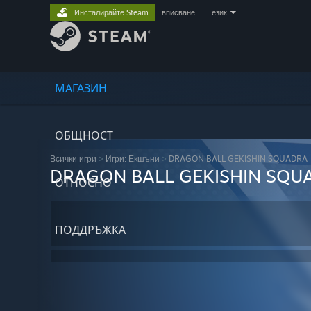
Инсталирайте Steam
вписване
|
език
МАГАЗИН
ОБЩНОСТ
Всички игри
>
Игри: Екшъни
>
DRAGON BALL GEKISHIN SQUADRA
DRAGON BALL GEKISHIN SQU
ОТНОСНО
ПОДДРЪЖКА