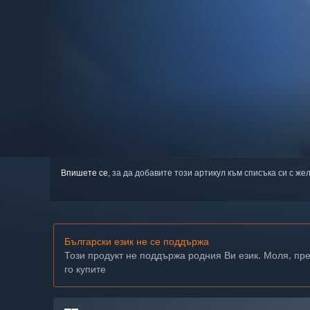
Впишете се
, за да добавите този артикул към списъка си с же
Български език не се поддържа
Този продукт не поддържа родния Ви език. Моля, пр
го купите