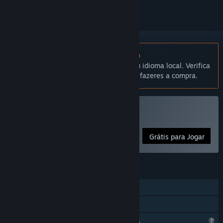
Não disponível em Português (Portugal)
Este produto não está disponível no teu idioma local. Verifica
a lista de idiomas disponíveis antes de fazeres a compra.
Jogar Guardian
Grátis para Jogar
FUNCIONALIDADES
Um jogador
Partilha de Biblioteca
Funcionalidades de perfil limitadas