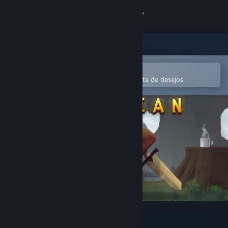
Iniciar sessão
Loja
Comunidade
Abre na app Steam Mobile
Para comprares ou adicionares à lista de desejos
Sobre
Apoio
Alterar idioma
Instala a app móvel do Steam
Ver versão para computadores
Guardian