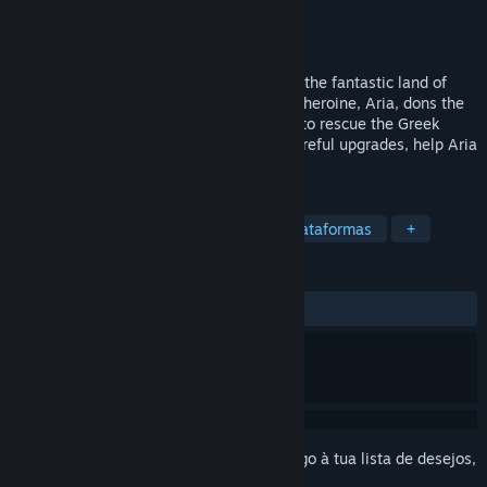
Developer
Black Banshee Studios
Editora
Black Banshee Studios
Lançamento:
17 ago. 2022
Guardian is a 2D action-platformer set in the fantastic land of
Erstwhile for the annual LARP event. Our heroine, Aria, dons the
identity of Arcas and sets out on a quest to rescue the Greek
Pantheon! With clever platforming and careful upgrades, help Aria
achieve her goal and return home.
MARCADORES
Sidescroller
Plataformas 2D
Plataformas
+
ANÁLISES
DESDE O INÍCIO:
Neutras
(64% de 14)
Inicia a sessão
para adicionares este artigo à tua lista de desejos,
segui-lo ou ignorá-lo.