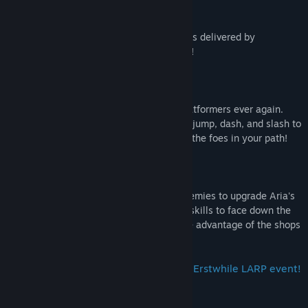
Fully Voiced Dialogue
Enjoy the comical narrative of
Guardian
as delivered by
Erstwhile's most outstanding voice actors!
Hack, Slash, and Dash to Victory!
Don't suffer the grind of jump-and-run platformers ever again.
Take up your arms as you use the double jump, dash, and slash to
swiftly traverse each level and overcome the foes in your path!
Lutes, Loot, and More Loot!
Loot coins and vigors from your fallen enemies to upgrade Aria's
combat prowess! You'll need to build her skills to face down the
rogue's gallery of bosses in store. So take advantage of the shops
along the way!
Above all else, we hope you enjoy the Erstwhile LARP event!