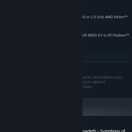
MINIMUM:
Windows Vista, Windows 7
OS:
2.0 GHz Intel® Core™2 Duo E4400 or 2.0 GHz AMD Athlon™
PROCESSOR:
64 X2 3800+
2 GB RAM
MEMORY:
256 MB DirectX 9 / NVIDIA® GeForce® 8600 GT or ATI Radeon™
GRAPHICS:
HD 2600 XT
9.0
DIRECTX®:
12 GB HD space
HARD DRIVE:
DirectX 9.0c-compliant
SOUND:
VER MAIS
A partir de 1 de janeiro de 2024, a aplicação Steam irá apenas funcionar no
*
Windows 10 e em versões mais recentes.
© 2012 UBISOFT ENTERTAINMENT. ALL RIGHTS RESERVED. ROCKSMITH LOGO,
UBISOFT, AND THE UBISOFT LOGO ARE TRADEMARKS OF UBISOFT
ENTERTAINMENT IN THE U.S. AND/OR OTHER COUNTRIES.
Análises de utilizadores - Rocksmith - Megadeth - Symphony of