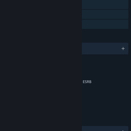
Ecrã partilhado/dividido
Conteúdo transferível
Partilha de Biblioteca
IDIOMAS
7 idiomas disponíveis
CLASSIFICAÇÕES
Mild Fantasy Violence
Lyrics
Music Downloads Not Rated by the ESRB
Classificação etária: ESRB
LINKS E INFORMAÇÕES