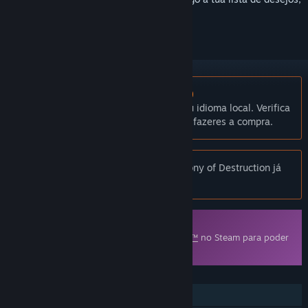
segui-lo ou ignorá-lo.
Não disponível em Português (Portugal)
Este produto não está disponível no teu idioma local. Verifica
a lista de idiomas disponíveis antes de fazeres a compra.
Aviso:
Rocksmith - Megadeth - Symphony of Destruction já
não está disponível na Loja Steam.
Conteúdo transferível
Este artigo requer o jogo base
Rocksmith™
no Steam para poder
ser jogado.
FUNCIONALIDADES
Um jogador