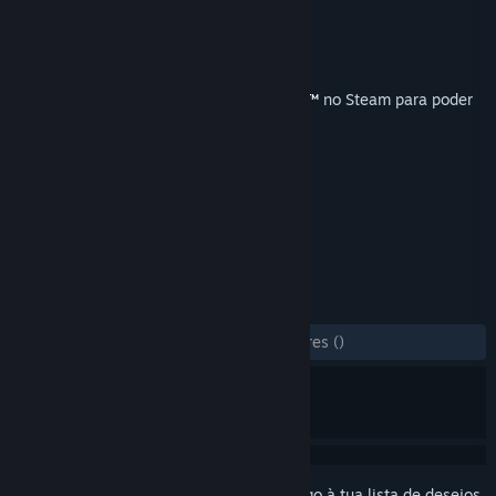
Developer
Ubisoft - San Francisco
Editora
Ubisoft
Lançamento:
16 out. 2012
Este artigo requer o jogo base
Rocksmith™
no Steam para poder
ser jogado.
MARCADORES
Casual
Simulação
+
ANÁLISES
DESDE O INÍCIO:
2 análises de utilizadores
()
Inicia a sessão
para adicionares este artigo à tua lista de desejos,