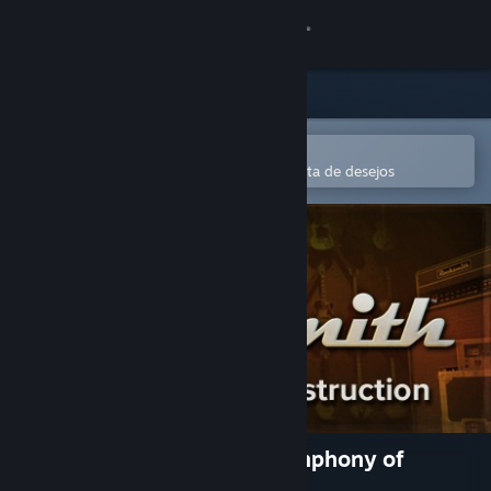
Iniciar sessão
Loja
Comunidade
Abre na app Steam Mobile
Para comprares ou adicionares à lista de desejos
Sobre
Apoio
Alterar idioma
Instala a app móvel do Steam
Ver versão para computadores
Rocksmith - Megadeth - Symphony of
Destruction