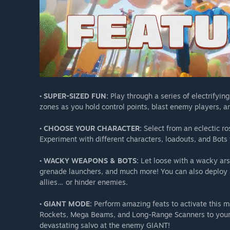
• SUPER-SIZED FUN:
Play through a series of electrifyin
zones as you hold control points, blast enemy players, a
• CHOOSE YOUR CHARACTER:
Select from an eclectic ro
Experiment with different characters, loadouts, and Bots t
• WACKY WEAPONS & BOTS:
Let loose with a wacky arse
grenade launchers, and much more! You can also deploy a 
allies… or hinder enemies.
• GIANT MODE:
Perform amazing feats to activate this m
Rockets, Mega Beams, and Long-Range Scanners to your te
devastating salvo at the enemy GIANT!