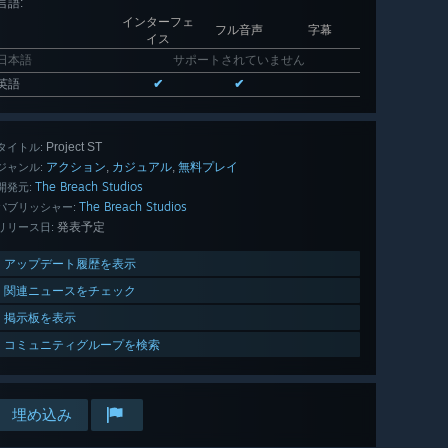
言語
:
インターフェ
フル音声
字幕
イス
日本語
サポートされていません
英語
✔
✔
Project ST
タイトル:
アクション
カジュアル
無料プレイ
,
,
ジャンル:
The Breach Studios
開発元:
The Breach Studios
パブリッシャー:
発表予定
リリース日:
アップデート履歴を表示
関連ニュースをチェック
掲示板を表示
コミュニティグループを検索
埋め込み