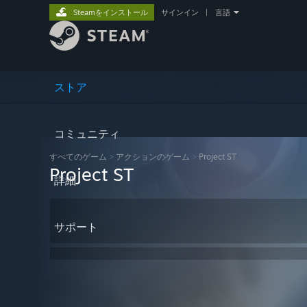
Steamをインストール
サインイン
|
言語
ストア
コミュニティ
すべてのゲーム
>
アクションのゲーム
>
Project ST
Project ST
詳細
サポート