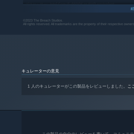
Intel Core i5-6600K or AMD equivalent
プロセッサー:
16 GB RAM
メモリー:
NVIDIA GeForce GTX 1060 3GB or
グラフィック:
©2023 The Breach Studios.
AMD equivalent
All rights reserved. All trademarks are the property of their respective owner
Version 12
DIRECTX:
ブロードバンドインターネット接続
ネットワーク:
30 GB の空き容量
ストレージ:
キュレーターの意見
1 人のキュレーターがこの製品をレビューしました。
こ