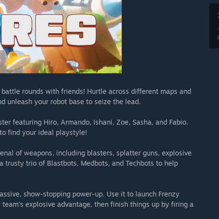
g battle rounds with friends! Hurtle across different maps and
nd unleash your robot base to seize the lead.
ster featuring Hiro, Armando, Ishani, Zoe, Sasha, and Fabio.
o find your ideal playstyle!
nal of weapons, including blasters, splatter guns, explosive
trusty trio of Blastbots, Medbots, and Techbots to help
assive, show-stopping power-up. Use it to launch Frenzy
am’s explosive advantage, then finish things up by firing a