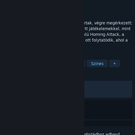
Fejlesztő
SEGA
Kiadó
SEGA
Megjelent
2012. jan. 19.
A folytatás, melyre a rajongók 16 évet vártak, végre megérkezett:
Sonic the Hedgehog 4 Episode I! Fejlesztett játékelemekkel, mint
a klasszikus Sonic Spin Dash és a sokoldalú Homing Attack, a
Sonic the Hedgehog 4 Episode I pontosan ott folytatódik, ahol a
Sonic and Knuckles™ befejeződött. Dr.
CÍMKÉK
Ugrálós
2D
Akció
Kaland
Színes
+
ÉRTÉKELÉSEK
MINDEN IDŐK:
Vegyes
(43% / 2,590)
MOSTANÁBAN:
Vegyes
(57% / 28)
Jelentkezz be
, hogy ezt a tételt a kívánságlistádhoz adhasd,