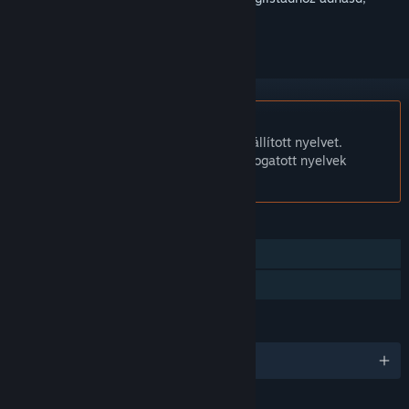
követhesd vagy mellőzöttnek jelölhesd.
A Magyar nyelv nem támogatott.
Ez a termék nem támogatja a nálad beállított nyelvet.
Kérjük, vásárlás előtt tekintsd át a támogatott nyelvek
listáját.
JELLEMZŐK
Egyjátékos
Családi Megosztás
NYELVEK
6 támogatott nyelv