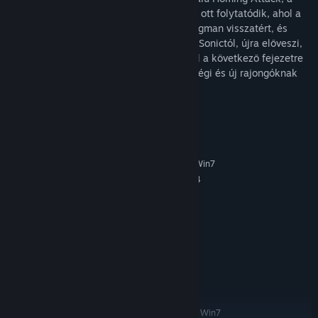
Sonic the Hedgehog 4 Episode I pontosan ott folytatódik, ahol a
Sonic and Knuckles™ befejeződött. Dr. Eggman visszatért, és
hogy megpróbáljon végre megszabadulni Sonictól, újra előveszi,
és feljavítja legjobb alkotásait. Készülj fel a következő fejezetre
egy vadonatúj epikus 2D sagában, mely régi és új rajongóknak
egyaránt készült.
Rendszerkövetelmények
MINIMUM:
Windows XP / Vista / Win7
OPERÁCIÓS RENDSZER:
Pentium 4 @ 3.2 GHz / Athlon 64
PROCESSZOR:
3000+ vagy egyenértékű és jobb
1 GB (2 GB Vista esetén) RAM
MEMÓRIA:
256 MB (NVIDIA GeForce 7600 / ATi
GRAFIKA:
Radeon X1300) és jobb
dx90a
DIRECTX®:
500 MB merevlemez-terület
MEREVLEMEZ:
DirectX kompatibilis
HANG:
AJÁNLOTT:
Windows XP / Vista / Win7
OPERÁCIÓS RENDSZER: