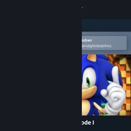
Bejelentkezés
Áruház
Közösség
Megnyitás a Steam mobilalkalmazásban
A könnyű megvásárláshoz vagy kívánságlistázáshoz.
Névjegy
Támogatás
Nyelvváltás
A Steam mobilalkalmazás beszerzése
Asztali weboldalra váltás
Sonic the Hedgehog 4 - Episode I