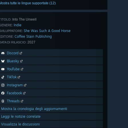
Mostra tutte le lingue supportate (12)
Into The Unwell
TITOLO:
Indie
GENERE:
She Was Such A Good Horse
SVILUPPATORE:
Coffee Stain Publishing
EDITORE:
2027
DATA DI RILASCIO:
Discord
Bluesky
YouTube
TikTok
Instagram
Facebook
Threads
Mostra la cronologia degli aggiornamenti
Leggi le notizie correlate
Visualizza le discussioni