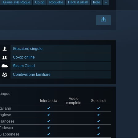
Azione stile Rogue
Co-op
Roguelite
Hack & slash
Indie
+
Giocatore singolo
Co-op online
Steam Cloud
Condivisione familiare
Lingue
:
Audio
Interfaccia
Sottotitoli
completo
Italiano
✔
✔
Inglese
✔
✔
Francese
✔
✔
Tedesco
✔
✔
Giapponese
✔
✔