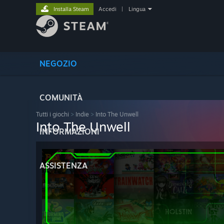
Installa Steam
Accedi
|
Lingua
NEGOZIO
COMUNITÀ
Tutti i giochi
>
Indie
>
Into The Unwell
Into The Unwell
INFORMAZIONI
ASSISTENZA