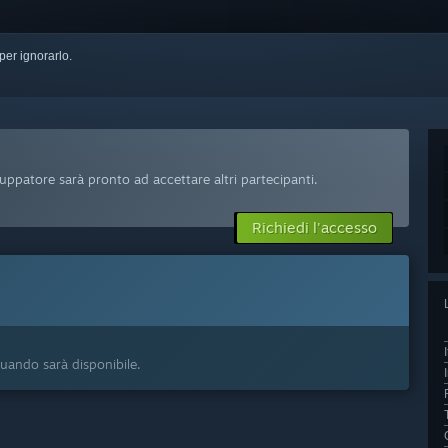
per ignorarlo.
uppatore sarà pronto ad accettare altri partecipanti.
Richiedi l'accesso
 quando sarà disponibile.