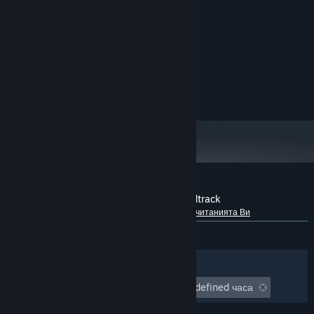
You Can't Stop Him
Life Is Pain
Tower Of One
Typical Goatrance Song
Dirty Pieces Of Meat
Рецензии от клиенти за Scoregasm Soundtrack
Относно потребителските рецензии
Предпочитанията Ви
Няма потребителски рецензии
Филтри
Езиците Ви
Игрално време:
undefined час(а) до undefined часа