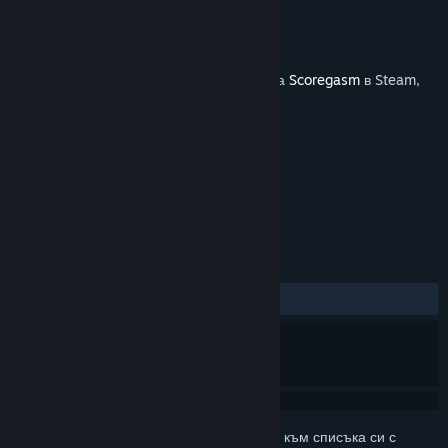
Разработчик
RC Knight
Издател
Charlies Games
Издадена на
8 февр. 2012
Това съдържание изисква основната игра
Scoregasm
в Steam,
за да бъде пуснато.
ТАГОВЕ
Екшъни
Независими
+
РЕЦЕНЗИИ
Няма потребителски рецензии
Впишете се
, за да добавите този артикул към списъка си с