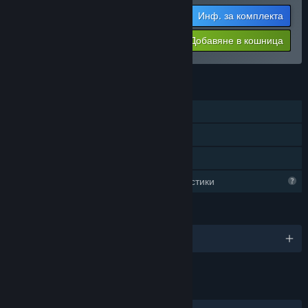
Инф. за комплекта
Цената Ви:
-25%
Добавяне в кошница
$13.47
ХАРАКТЕРИСТИКИ
Самостоятелна игра
Сваляемо съдържание
Семейно споделяне
Ограничени профилни характеристики
ЕЗИЦИ
Поддържани езици: 1
ВРЪЗКИ И ИНФОРМАЦИЯ