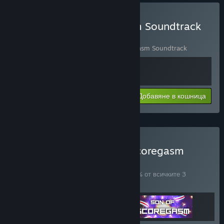
Закупуване на Scoregasm Soundtrack
Bundle
Включва 2 артикула:
Scoregasm
,
Scoregasm Soundtrack
Преглед на инф.
Добавяне в кошница
$6.99
Закупуване на Multiple Scoregasm
КОМПЛЕКТ
(?)
Купете този комплект, за да спестите 25% от всичките 3
артикула!