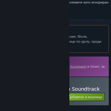
желания, да го последвате или да го отбележите като игнориран
Български език не се поддържа
Този продукт не поддържа родния Ви език. Моля,
прегледайте списъка с поддържани езици по-долу, преди
да го купите
Сваляемо съдържание
Това съдържание изисква основната игра
Scoregasm
в Steam, за
да бъде пуснато.
Закупуване на Scoregasm Soundtrack
Добавяне в кошница
$2.99