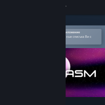
Вписване
Магазин
Общност
Отваряне в мобилното Steam приложение
За лесно закупуване или добавяне към списъка Ви с
желания
Относно
Поддръжка
Смяна на езика
Сдобийте се с мобилното Steam приложение
Преглед на сайта за настолни компютри
Scoregasm Soundtrack