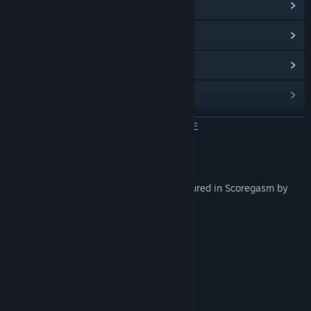
Преглед на обществения център
Преглед на обновленията
Преглед на свързаните новини
Групи в общността
ПРОЧЕТЕТЕ ОЩЕ
Заглавие:
Scoregasm Soundtrack
Жанр:
Екшъни
,
Независими
Дата на издаване:
8 февр. 2012
Относно това съдържание
10 original background music tracks featured in Scoregasm by
indie musician John Marwin.
Bigass Gatling Gun
Electronic Evil
Death To All Saturdays
Suicide Via Toilet Cleaning Oatmeals
The Revenge Theme