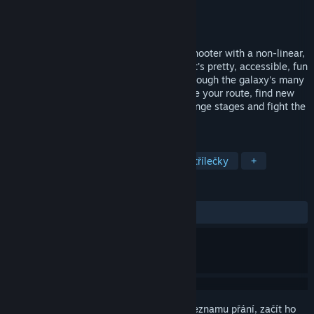
Vývojář
RC Knight
Vydavatel
Charlie's Games
Vydání
8. úno. 2012
Scoregasm is an incredible, variety rich shooter with a non-linear,
branching paths style galaxy to explore. It's pretty, accessible, fun
and really rather good! Blast your way through the galaxy's many
varied levels and use your skills to change your route, find new
levels, new enemies, unlock bonus challenge stages and fight the
bosses...
ZNAČKY
Akční
Nezávislé
Automatové střílečky
+
RECENZE
VŠECHNY:
Velmi kladné
(84 % z 79)
Abyste si mohli tento produkt přidat do seznamu přání, začít ho