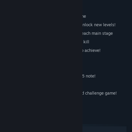
Key Features:
43 varied levels to find in the main game
Multiple routes, explore the galaxy to unlock new levels!
43 Challenge levels to unlock, one for each main stage
Over 100 different enemies to find and kill
Achievements that you actually have to achieve!
Secret Expert Galaxy
86 Combo Medals, one in each level!
7 endings - find all the biscuits and a £5 note!
Fancy Pants 3D graphics
Online Scores for every game mode and challenge game!
Joystick/Control pad support
Systémové požadavky
Windows