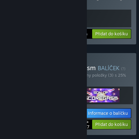
Soundtrack
Zobrazit informace
Přidat do košíku
$6.99
Zakoupit Multiple Scoregasm
BALÍČEK
(?)
Zakoupením tohoto balíčku získáte všechny položky (3) s 25%
slevou!
Informace o balíčku
Vaše cena:
-25%
Přidat do košíku
$13.47