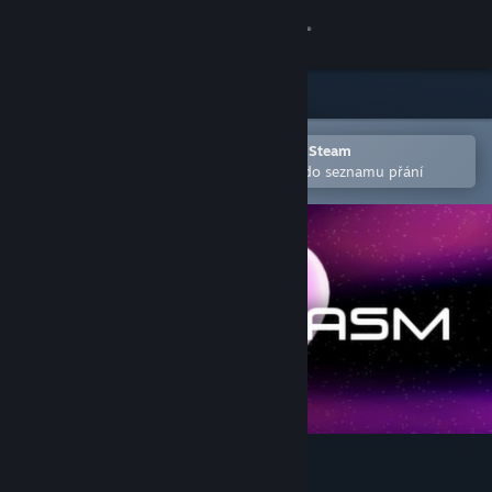
Přihlásit se
Obchod
Komunita
Otevřete v mobilní aplikaci služby Steam
Pro snazší zakoupení nebo přidání do seznamu přání
Informace
Podpora
Změnit jazyk
Mobilní aplikace služby Steam
Desktopová verze stránky
Scoregasm