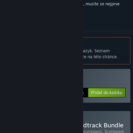
sledovat nebo ho zařadit mezi ignorované, musíte se nejprve
přihlásit
.
Čeština není podporována
Tento produkt nepodporuje Váš místní jazyk. Seznam
podporovaných jazyků je k dispozici níže na této stránce.
Zakoupit Scoregasm
Přidat do košíku
$5.99
Zakoupit Scoregasm Soundtrack Bundle
Obsahuje následující položky (celkem 2):
Scoregasm
,
Scoregasm