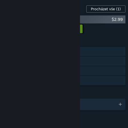
DLC pro tuto hru
Procházet vše
(1)
Scoregasm Soundtrack
$2.99
Přidat všechna DLC do košíku
$2.99
FUNKCE
Režim pro jednoho hráče
Achievementy
Statistiky
Sdílení v rodině
JAZYKY
Podporované jazyky: 1
ODKAZY A INFORMACE