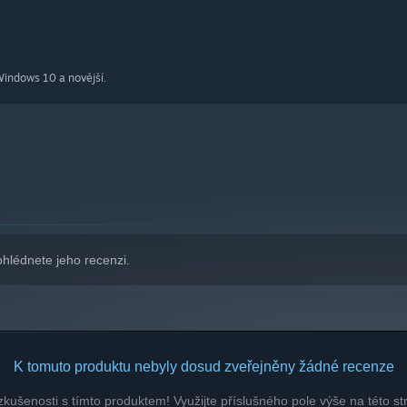
indows 10 a novější.
ohlédnete jeho recenzi.
 each level that can be traded in town for all sorts of
 and magic expansions. Challenge yourself to beat each
sures.
K tomuto produktu nebyly dosud zveřejněny žádné recenze
kušenosti s tímto produktem! Využijte příslušného pole výše na této str