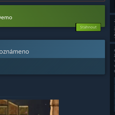
 Demo
Stáhnout
 oznámeno