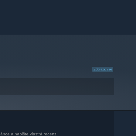
Zobrazit vše
ánce a napište vlastní recenzi.