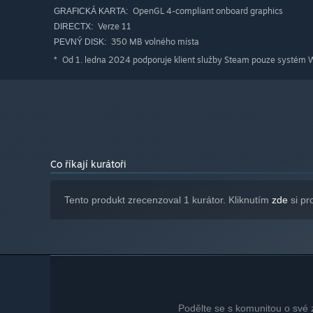
OpenGL 4-compliant onboard graphics
GRAFICKÁ KARTA:
Verze 11
DIRECTX:
350 MB volného místa
PEVNÝ DISK:
Od 1. ledna 2024 podporuje klient služby Steam pouze systém W
*
Co říkají kurátoři
Tento produkt zrecenzoval 1 kurátor. Kliknutím
zde
si pr
Treasure Abounds
Show off your skills by finding and collecting treasures in
upgrades, including new weapons, equipment, and health
level's time attack and deathless runs for even more trea
Podělte se s komunitou o své z