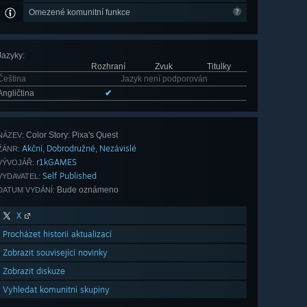
Omezené komunitní funkce
Jazyky
:
Rozhraní
Zvuk
Titulky
Čeština
Jazyk není podporován
Angličtina
✔
Color Story: Pixa's Quest
NÁZEV:
Akční
Dobrodružné
Nezávislé
,
,
ŽÁNR:
r1kGAMES
VÝVOJÁŘ:
Self Published
VYDAVATEL:
Bude oznámeno
DATUM VYDÁNÍ:
X
Procházet historii aktualizací
Zobrazit související novinky
Zobrazit diskuze
Vyhledat komunitní skupiny