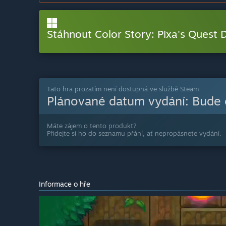
Stáhnout Color Story: Pixa's Quest
Tato hra prozatím není dostupná ve službě Steam
Plánované datum vydání:
Bude
Máte zájem o tento produkt?
Přidejte si ho do seznamu přání, ať nepropásnete vydání.
Informace o hře