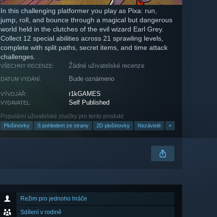
In this challenging platformer you play as Pixa: run,
jump, roll, and bounce through a magical but dangerous
world held in the clutches of the evil wizard Earl Grey.
Collect 12 special abilities across 21 sprawling levels,
complete with split paths, secret items, and time attack
challenges.
Žádné uživatelské recenze
VŠECHNY RECENZE:
Bude oznámeno
DATUM VYDÁNÍ:
r1kGAMES
VÝVOJÁŘ:
Self Published
VYDAVATEL:
Populární uživatelské značky pro tento produkt:
Plošinovky
S pohledem ze strany
2D plošinovky
Nezávislé
+
Režim pro jednoho hráče
Sdílení v rodině