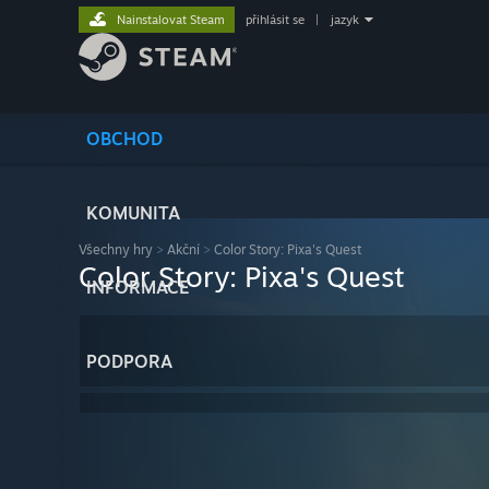
Nainstalovat Steam
přihlásit se
|
jazyk
OBCHOD
KOMUNITA
Všechny hry
>
Akční
>
Color Story: Pixa's Quest
Color Story: Pixa's Quest
INFORMACE
PODPORA