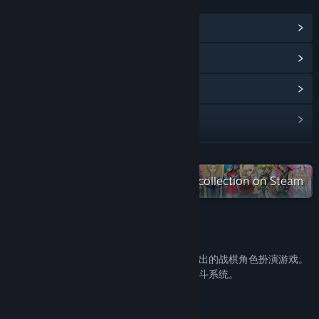
LINKS & INFO
View Community Hub
View update history
Read related news
View discussions
Find Community Groups
READ MORE
Check out the entire 风色幻想系列 collection on Steam
Title:
風色幻想XX:交錯的軌跡
Genre:
Adventure
,
RPG
,
Strategy
Release Date:
Aug 8, 2022
About This Game
《风色幻想XX：交错的轨迹》为弘煜科技推出的战棋角色扮演游戏。
拥有动作、策略两大要素并重的 COMBO 战斗系统。
【游戏特色】