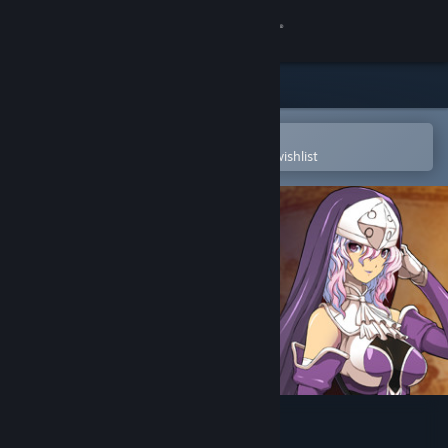
Sign in
Store
Community
Open in the Steam Mobile App
To easily purchase or add to your wishlist
About
Support
Change language
Get the Steam Mobile App
View desktop website
風色幻想XX:交錯的軌跡