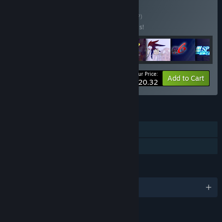
Buy 风色幻想系列
BUNDLE
(?)
Buy this bundle to save 40% off all 8 items!
Your Price:
-40%
Bundle info
Add to Cart
$20.32
FEATURES
Single-player
Family Sharing
LANGUAGES
1 supported languages