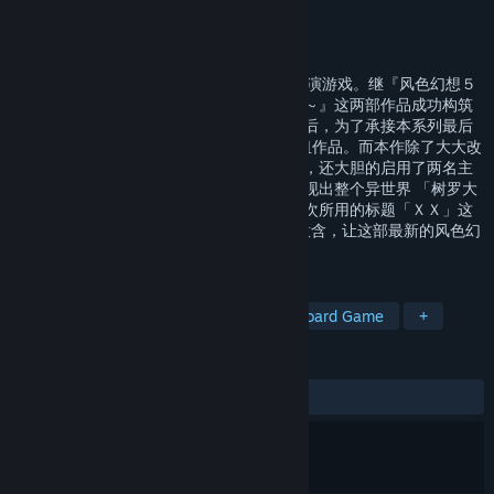
Developer
弘煜科技事業股份有限公司
Publisher
Phoenix Game
Released
Aug 8, 2022
为弘煜科技于2008年6月发行的战棋角色扮演游戏。继『风色幻想５
～赤月战争～』与『风色幻想６～冒险奏鸣～』这两部作品成功构筑
出完整且立体的「赤与蓝的抉择篇」世界观后，为了承接本系列最后
完结篇而于2008年六月底所推出的最新枢纽作品。而本作除了大大改
变原本风色系列所使用的ＲＡＰ战斗方式外，还大胆的启用了两名主
角，以双重视点的章节交错进行方式立体呈现出整个异世界 「树罗大
地」的奇妙世界观，当然这也正好符合了这次所用的标题「ＸＸ」这
个代表着「DOUBLE CROSS」的双重交会意含，让这部最新的风色幻
想系列作，有了最为不同的玩法与内容。
TAGS
Adventure
Strategy
RPG
Board Game
+
REVIEWS
ALL TIME:
Mixed
(65% of 52)