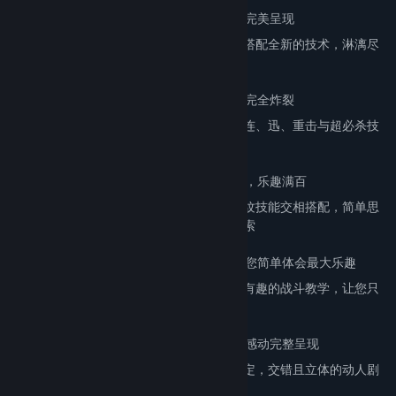
顶级光晕渲染导入，柔美绝伦的视觉飨宴完美呈现
最低配备需求所呈现的超顶级画面表现，将搭配全新的技术，淋漓尽
致的呈现在您眼前
体感连击系统导入，紧凑刺激的战斗迫力完全炸裂
简单操控就能使出的大迫力连击系统加入，连、迅、重击与超必杀技
所交织的极上震撼体验
个人专有技能与外挂刻纹技能的完美调合，乐趣满百
凸显个人特色的专用技能，与任意外挂的刻纹技能交相搭配，简单思
维就能创造的「１＋１＝无限」乐趣任您探索
轻松上手，亲切贴心的教学系统导入，让您简单体会最大乐趣
全图形化的直觉式的操作界面，搭配超详尽有趣的战斗教学，让您只
用几分钟时间便能简单驾驭所有游戏乐趣
双主线的精彩架构，立体交错的最大剧情感动完整呈现
荣获各大入口网站与网络论坛的一致口碑肯定，交错且立体的动人剧
情将更细腻的带给您无比感动