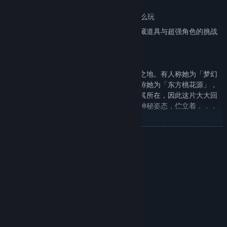
丰富的大量自由支线任务，爱怎么玩就怎么玩
大受好评的自由支线任务大幅强化导入，隐藏道具与超强角色的挑战
等您亲自钻研体会
【剧情简介】
树罗大地，一个冒险旅人们口耳相传的传说之地。有人称她为「梦幻
之地」、有人称她为「最后净土」，也有人称她为「东方桃花源」，
当然就因为至今一直都未有人能正确的道出其所在，因此这片大大回
异于外界的始源之地，仍然优雅的保持着她神秘姿态，伫立着．．．
大陆历９０６年初春，由赤月战争开始后便持续着数年的北方动乱，
READ MORE
终在冒险猎人们的活耀下于英灵之塔上划下句点。就如同人们所期待
的一般，在这长达四年的动乱终获结束后，这个世界总算再次回归平
静与平和。而这世上的种种，也像似那突然散去的黑雾一般，突然又
System Requirements
拥有了光明未来．．．
MINIMUM:
Windows XP
OS *:
只是，乖违的命运当然不会如此善待这些外来的赤蓝遗民，因为这份
1GHz Processor
PROCESSOR:
光明，仅只撒落在我们所能见到的表面．．．
1 GB RAM
MEMORY:
大陆历９０７年，在某次极为紧急的委托里，依莎贝菈与其伙伴们所
3D Graphics Card Compatible
GRAPHICS: