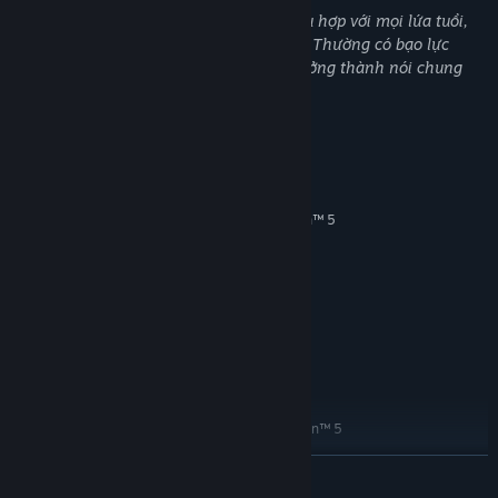
DLC này có thể chứa nội dung không phù hợp với mọi lứa tuổi,
hoặc không phù hợp để xem tại công sở: Thường có bạo lực
hoặc máu me, Nội dung mang yếu tố trưởng thành nói chung
Yêu cầu hệ thống
TỐI THIỂU:
Windows 10/11
HĐH:
Intel® Core™ i5-8400 or AMD Ryzen™ 5
BỘ XỬ LÝ:
2600
8 GB RAM
BỘ NHỚ:
NVIDIA® GeForce® GTX 1060 or AMD
ĐỒ HỌA:
Radeon™ RX 580
Phiên bản 11
DIRECTX:
75 GB chỗ trống khả dụng
LƯU TRỮ:
KHUYẾN NGHỊ:
Windows 10/11
HĐH:
Intel® Core™ i7-8700 or AMD Ryzen™ 5
BỘ XỬ LÝ:
3600
ĐỌC THÊM
16 GB RAM
BỘ NHỚ:
NVIDIA® GeForce® GTX 1070 or AMD