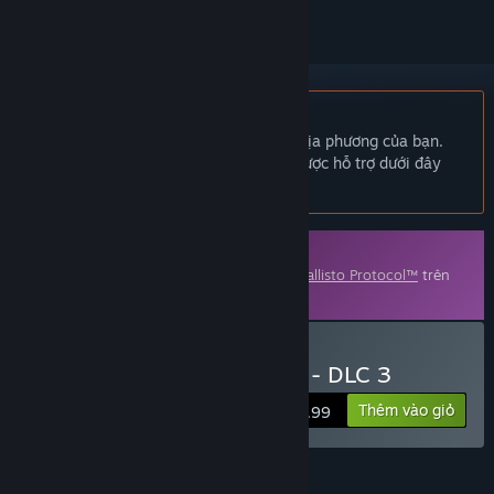
Không hỗ trợ ngôn ngữ Tiếng Việt
Sản phẩm này không hỗ trợ ngôn ngữ địa phương của bạn.
Vui lòng xem lại danh sách ngôn ngữ được hỗ trợ dưới đây
trước khi mua.
Nội dung tải thêm (DLC)
Nội dung này yêu cầu trò chơi gốc
The Callisto Protocol™
trên
Steam để có thể chơi.
Mua The Callisto Protocol - DLC 3
Thêm vào giỏ
$9.99
TÍNH NĂNG