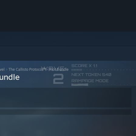
vel
>
The Callisto Protocol™ - Riot Bundle
Bundle