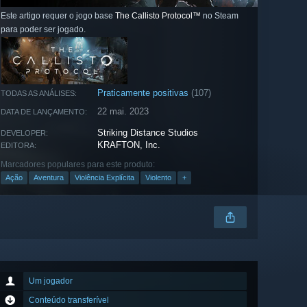
Este artigo requer o jogo base
The Callisto Protocol™
no Steam
para poder ser jogado.
Praticamente positivas
(107)
TODAS AS ANÁLISES:
22 mai. 2023
DATA DE LANÇAMENTO:
Striking Distance Studios
DEVELOPER:
KRAFTON, Inc.
EDITORA:
Marcadores populares para este produto:
Ação
Aventura
Violência Explícita
Violento
+
Um jogador
Conteúdo transferível