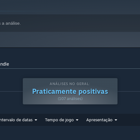
 a análise.
undle
ANÁLISES NO GERAL:
Praticamente positivas
(107 análises)
Intervalo de datas
Tempo de jogo
Apresentação