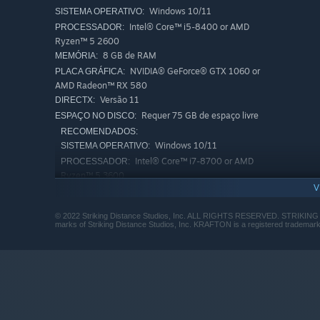
Windows 10/11
SISTEMA OPERATIVO:
Intel® Core™ i5-8400 or AMD
PROCESSADOR:
Ryzen™ 5 2600
8 GB de RAM
MEMÓRIA:
NVIDIA® GeForce® GTX 1060 or
PLACA GRÁFICA:
AMD Radeon™ RX 580
Versão 11
DIRECTX:
Requer 75 GB de espaço livre
ESPAÇO NO DISCO:
RECOMENDADOS:
Windows 10/11
SISTEMA OPERATIVO:
Intel® Core™ i7-8700 or AMD
PROCESSADOR:
Ryzen™ 5 3600
V
16 GB de RAM
MEMÓRIA:
NVIDIA® GeForce® GTX 1070 or
PLACA GRÁFICA:
© 2022 Striking Distance Studios, Inc. ALL RIGHTS RESERVED. STRIK
AMD Radeon™ RX 5700
marks of Striking Distance Studios, Inc. KRAFTON is a registered tradema
Versão 12
DIRECTX:
Requer 75 GB de espaço livre
ESPAÇO NO DISCO: