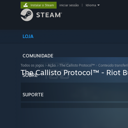
Instalar o Steam
iniciar sessão
|
Idioma
LOJA
COMUNIDADE
Todos os jogos
>
Ação
>
The Callisto Protocol™
>
Conteúdo transferí
The Callisto Protocol™ - Riot 
SOBRE
SUPORTE