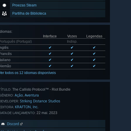
Proezas Steam
Partilha de Biblioteca
Idiomas
:
Interface
Vozes
Legendas
Português (Portugal)
Indisp.
Inglês
✔
✔
✔
Francês
✔
✔
✔
Italiano
✔
✔
✔
Alemão
✔
✔
✔
Ver todos os 12 idiomas disponíveis
The Callisto Protocol™ - Riot Bundle
TÍTULO:
Ação
Aventura
,
GÉNERO:
Striking Distance Studios
DEVELOPER:
KRAFTON, Inc.
EDITORA:
22 mai. 2023
DATA DE LANÇAMENTO:
Discord