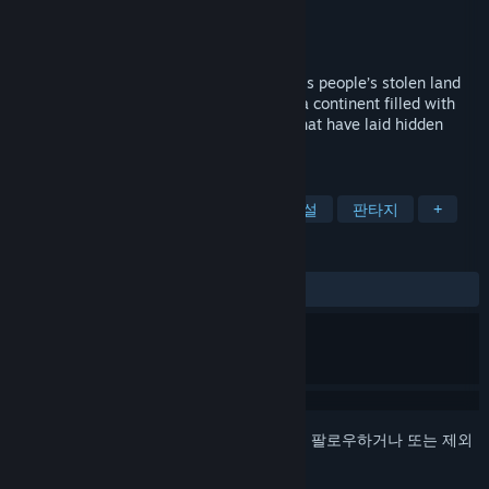
개발자
Zeal Game Studio
배급사
Paradox Interactive
출시일
2012년 10월 23일
A Dwarven Prince on a quest to reclaim his people’s stolen land
will take you on a great journey. Explore a continent filled with
buried treasures and unearth mysteries that have laid hidden
since the Great War.
태그
드워프
전략
캐주얼
도시 건설
판타지
+
평가
전체:
복합적
(63%/369)
로그인
하셔서 게임을 찜 목록에 추가하거나, 팔로우하거나 또는 제외
로 지정하세요.