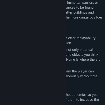
progressing from weak dwarvlings to near immortal warriors or
master craftsmen. There are also rare resources to be found
deeper in the earth that grant access to better buildings and
equipment. However, the deeper you dig the more dangerous foes
you might unleash…
Key Features:
Explore – The randomly generated maps offer replayability
while also providing a sense of exploration
Build – customize your settlement with not only practical
constructions, but beautiful ones too! Build objects you think
look great, while still gaining progress. Home is where the art
is.
Command – With an intuitive order system the player can
easily control oodles of dwarves simultaneously without the
need for extensive micro management
A 13 level, story driven campaign
Custom game mode: Create a world without enemies so you
can build uninterrupted or spawn lots of them to increase the
challenge