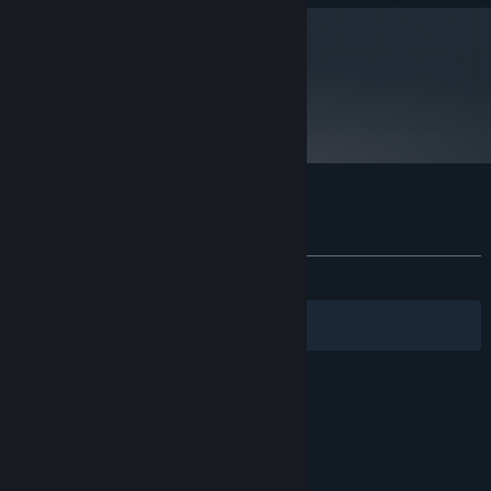
metacritic
60
게임 비평
A Game of Dwarves에 대한 사용자 평가
사용자 평가 정보
환경 설정
전체:
복합적
(63%/369)
필터
내 언어
© Valve Corporation. 모든 권리 보유. 모든 상표는 미국
및 기타 국가에서 각각 해당 소유자의 재산입니다.
개인정
보 처리방침
|
법적 고지
|
접근성
|
Steam 이용 약관
|