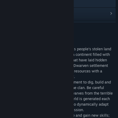
웹사이트 방문
업데이트 기록 보기
관련 뉴스 보기
더 보기
토론장 보기
게임 정보
커뮤니티 그룹 찾기
A Dwarven Prince on a quest to reclaim his people’s stolen land
will take you on a great journey. Explore a continent filled with
buried treasures and unearth mysteries that have laid hidden
제목:
A Game of Dwarves
since the Great War. Take charge of your Dwarven settlement
장르:
캐주얼
,
전략
while mining, exploring and utilizing your resources with a
출시일:
2012년 10월 23일
combination of strategy and management.
Order the inhabitants of a Dwarven settlement to dig, build and
conduct research in order to strengthen the clan. Be careful
though because you must defend your Dwarves from the terrible
beasts that lie in the depths. A unique world is generated each
time a new level starts, so you will need to dynamically adapt
your strategies and tactics during each session.
As you advance, the Dwarves will level up and gain new skills;